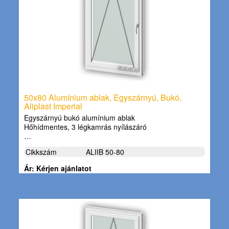
50x80 Alumínium ablak, Egyszárnyú, Bukó,
Aliplast Imperial
Egyszárnyú bukó alumínium ablak
Hőhídmentes, 3 légkamrás nyílászáró
…
Cikkszám
ALIIB 50-80
Ár: Kérjen ajánlatot