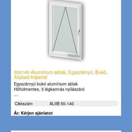
50x140 Alumínium ablak, Egyszárnyú, Bukó,
Aliplast Imperial
Egyszárnyú bukó alumínium ablak
Hőhídmentes, 3 légkamrás nyílászáró
…
Cikkszám
ALIIB 50-140
Ár: Kérjen ajánlatot