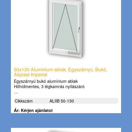
50x130 Alumínium ablak, Egyszárnyú, Bukó,
Aliplast Imperial
Egyszárnyú bukó alumínium ablak
Hőhídmentes, 3 légkamrás nyílászáró
…
Cikkszám
ALIIB 50-130
Ár: Kérjen ajánlatot