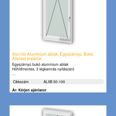
50x100 Alumínium ablak, Egyszárnyú, Bukó,
Aliplast Imperial
Egyszárnyú bukó alumínium ablak
Hőhídmentes, 3 légkamrás nyílászáró
…
Cikkszám
ALIIB 50-100
Ár: Kérjen ajánlatot