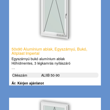
50x90 Alumínium ablak, Egyszárnyú, Bukó,
Aliplast Imperial
Egyszárnyú bukó alumínium ablak
Hőhídmentes, 3 légkamrás nyílászáró
…
Cikkszám
ALIIB 50-90
Ár: Kérjen ajánlatot