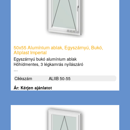
50x55 Alumínium ablak, Egyszárnyú, Bukó,
Aliplast Imperial
Egyszárnyú bukó alumínium ablak
Hőhídmentes, 3 légkamrás nyílászáró
…
Cikkszám
ALIIB 50-55
Ár: Kérjen ajánlatot