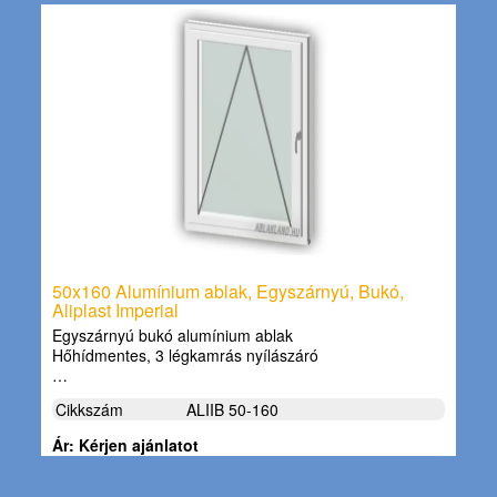
50x160 Alumínium ablak, Egyszárnyú, Bukó,
Aliplast Imperial
Egyszárnyú bukó alumínium ablak
Hőhídmentes, 3 légkamrás nyílászáró
…
Cikkszám
ALIIB 50-160
Ár: Kérjen ajánlatot