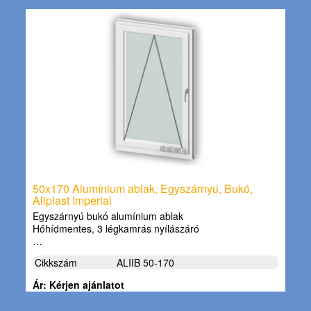
50x170 Alumínium ablak, Egyszárnyú, Bukó,
Aliplast Imperial
Egyszárnyú bukó alumínium ablak
Hőhídmentes, 3 légkamrás nyílászáró
…
Cikkszám
ALIIB 50-170
Ár: Kérjen ajánlatot