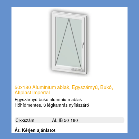
50x180 Alumínium ablak, Egyszárnyú, Bukó,
Aliplast Imperial
Egyszárnyú bukó alumínium ablak
Hőhídmentes, 3 légkamrás nyílászáró
…
Cikkszám
ALIIB 50-180
Ár: Kérjen ajánlatot