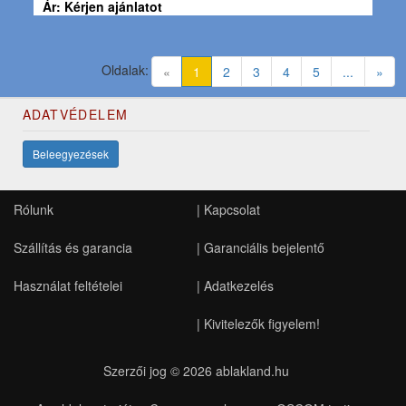
Ár: Kérjen ajánlatot
Oldalak:
(current)
«
1
2
3
4
5
...
»
ADATVÉDELEM
Beleegyezések
Rólunk
|
Kapcsolat
Szállítás és garancia
|
Garanciális bejelentő
Használat feltételei
|
Adatkezelés
|
Kivitelezők figyelem!
Szerzői jog © 2026
ablakland.hu