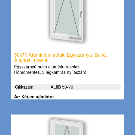
50x70 Alumínium ablak, Egyszárnyú, Bukó,
Aliplast Imperial
Egyszárnyú bukó alumínium ablak
Hőhídmentes, 3 légkamrás nyílászáró
…
Cikkszám
ALIIB 50-70
Ár: Kérjen ajánlatot