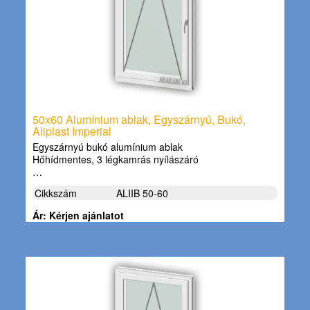
50x60 Alumínium ablak, Egyszárnyú, Bukó,
Aliplast Imperial
Egyszárnyú bukó alumínium ablak
Hőhídmentes, 3 légkamrás nyílászáró
…
Cikkszám
ALIIB 50-60
Ár: Kérjen ajánlatot