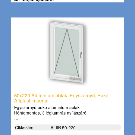
50x220 Alumínium ablak, Egyszárnyú, Bukó,
Aliplast Imperial
Egyszárnyú bukó alumínium ablak
Hőhídmentes, 3 légkamrás nyílászáró
…
Cikkszám
ALIIB 50-220