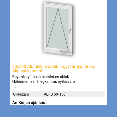
50x150 Alumínium ablak, Egyszárnyú, Bukó,
Aliplast Imperial
Egyszárnyú bukó alumínium ablak
Hőhídmentes, 3 légkamrás nyílászáró
…
Cikkszám
ALIIB 50-150
Ár: Kérjen ajánlatot