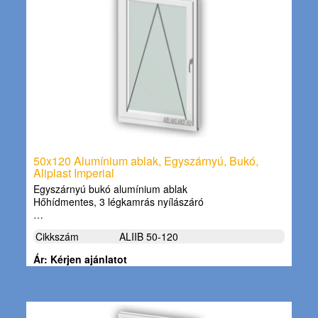
50x120 Alumínium ablak, Egyszárnyú, Bukó,
Aliplast Imperial
Egyszárnyú bukó alumínium ablak
Hőhídmentes, 3 légkamrás nyílászáró
…
Cikkszám
ALIIB 50-120
Ár: Kérjen ajánlatot