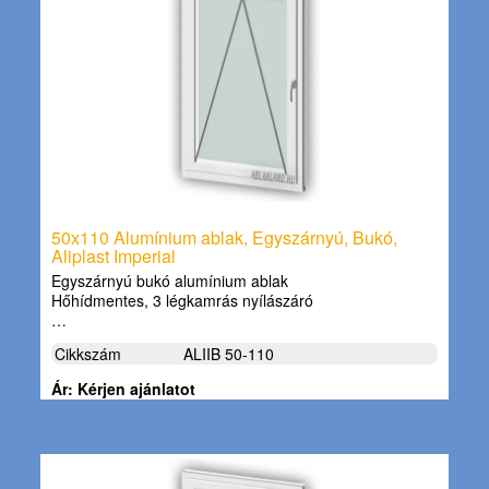
50x110 Alumínium ablak, Egyszárnyú, Bukó,
Aliplast Imperial
Egyszárnyú bukó alumínium ablak
Hőhídmentes, 3 légkamrás nyílászáró
…
Cikkszám
ALIIB 50-110
Ár: Kérjen ajánlatot