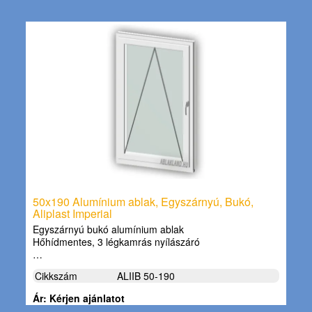
50x190 Alumínium ablak, Egyszárnyú, Bukó,
Aliplast Imperial
Egyszárnyú bukó alumínium ablak
Hőhídmentes, 3 légkamrás nyílászáró
…
Cikkszám
ALIIB 50-190
Ár: Kérjen ajánlatot