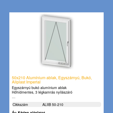
50x210 Alumínium ablak, Egyszárnyú, Bukó,
Aliplast Imperial
Egyszárnyú bukó alumínium ablak
Hőhídmentes, 3 légkamrás nyílászáró
…
Cikkszám
ALIIB 50-210
Ár: Kérjen ajánlatot