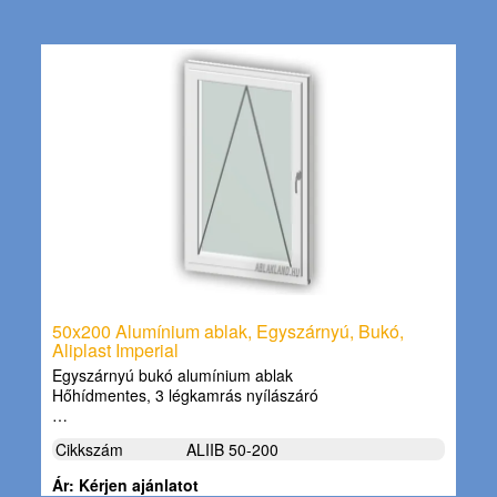
50x200 Alumínium ablak, Egyszárnyú, Bukó,
Aliplast Imperial
Egyszárnyú bukó alumínium ablak
Hőhídmentes, 3 légkamrás nyílászáró
…
Cikkszám
ALIIB 50-200
Ár: Kérjen ajánlatot