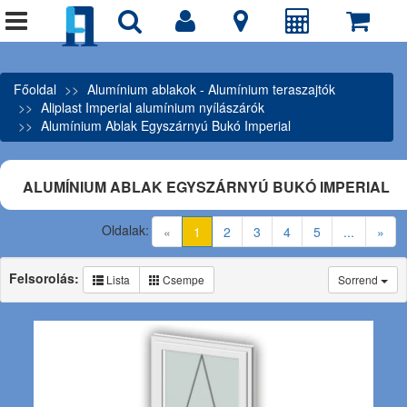
Főoldal
Alumínium ablakok - Alumínium teraszajtók
Aliplast Imperial alumínium nyílászárók
Alumínium Ablak Egyszárnyú Bukó Imperial
ALUMÍNIUM ABLAK EGYSZÁRNYÚ BUKÓ IMPERIAL
Oldalak:
(current)
«
1
2
3
4
5
...
»
Felsorolás:
Lista
Csempe
Sorrend