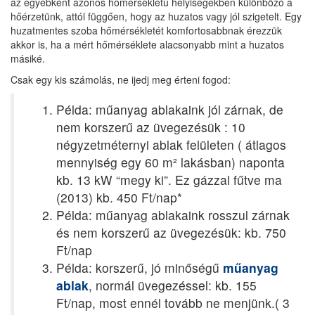
az egyébként azonos hőmérsékletű helyiségekben különböző a
hőérzetünk, attól függően, hogy az huzatos vagy jól szigetelt. Egy
huzatmentes szoba hőmérsékletét komfortosabbnak érezzük
akkor is, ha a mért hőmérséklete alacsonyabb mint a huzatos
másiké.
Csak egy kis számolás, ne ijedj meg érteni fogod:
Példa: műanyag ablakaink jól zárnak, de
nem korszerű az üvegezésük : 10
négyzetméternyi ablak felületen ( átlagos
mennyiség egy 60 m² lakásban) naponta
kb. 13 kW “megy ki”. Ez gázzal fűtve ma
(2013) kb. 450 Ft/nap*
Példa: műanyag ablakaink rosszul zárnak
és nem korszerű az üvegezésük: kb. 750
Ft/nap
Példa: korszerű, jó minőségű
műanyag
ablak
, normál üvegezéssel: kb. 155
Ft/nap, most ennél tovább ne menjünk.( 3