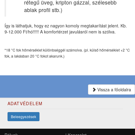
rétegű üveg, kripton gázzal, szélesebb
ablak profil stb.)
Így is láthatjuk, hogy ez nagyon komoly megtakarítást jelent. Kb.
9-12.000 Ft/hó!!!!! A komfortérzet javulásról nem is szólva.
*18 °C fok hőmérséklet különbséggél számolva. (pl. külső hőmérséklet +2 °C
fok, a lakásban 20 °C fokot akarunk.)
Vissza a főoldalra
ADATVÉDELEM
Beleegyezések