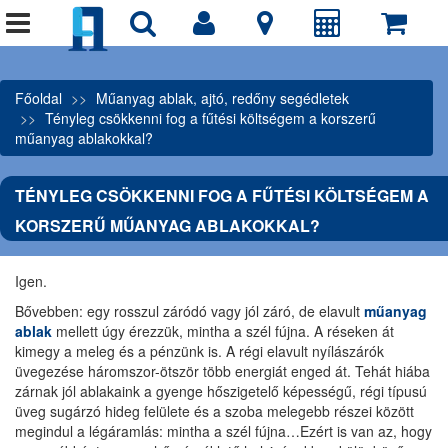
Főoldal
Műanyag ablak, ajtó, redőny segédletek
Tényleg csökkenni fog a fűtési költségem a korszerű
műanyag ablakokkal?
TÉNYLEG CSÖKKENNI FOG A FŰTÉSI KÖLTSÉGEM A
KORSZERŰ MŰANYAG ABLAKOKKAL?
Igen.
Bővebben: egy rosszul záródó vagy jól záró, de elavult
műanyag
ablak
mellett úgy érezzük, mintha a szél fújna. A réseken át
kimegy a meleg és a pénzünk is. A régi elavult nyílászárók
üvegezése háromszor-ötször több energiát enged át. Tehát hiába
zárnak jól ablakaink a gyenge hőszigetelő képességű, régi típusú
üveg sugárzó hideg felülete és a szoba melegebb részei között
megindul a légáramlás: mintha a szél fújna…Ezért is van az, hogy