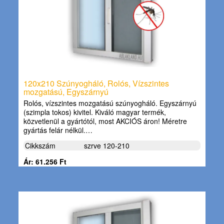
120x210 Szúnyogháló, Rolós, Vízszintes
mozgatású, Egyszárnyú
Rolós, vízszintes mozgatású szúnyogháló. Egyszárnyú
(szimpla tokos) kivitel. Kiváló magyar termék,
közvetlenül a gyártótól, most AKCIÓS áron! Méretre
gyártás felár nélkül.…
Cikkszám
szrve 120-210
Ár: 61.256 Ft