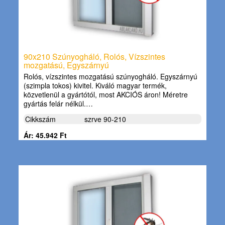
90x210 Szúnyogháló, Rolós, Vízszintes
mozgatású, Egyszárnyú
Rolós, vízszintes mozgatású szúnyogháló. Egyszárnyú
(szimpla tokos) kivitel. Kiváló magyar termék,
közvetlenül a gyártótól, most AKCIÓS áron! Méretre
gyártás felár nélkül.…
Cikkszám
szrve 90-210
Ár: 45.942 Ft