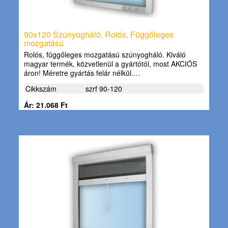
90x120 Szúnyogháló, Rolós, Függőleges
mozgatású
Rolós, függőleges mozgatású szúnyogháló. Kiváló
magyar termék, közvetlenül a gyártótól, most AKCIÓS
áron! Méretre gyártás felár nélkül.…
Cikkszám
szrf 90-120
Ár: 21.068 Ft