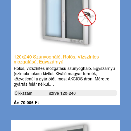
120x240 Szúnyogháló, Rolós, Vízszintes
mozgatású, Egyszárnyú
Rolós, vízszintes mozgatású szúnyogháló. Egyszárnyú
(szimpla tokos) kivitel. Kiváló magyar termék,
közvetlenül a gyártótól, most AKCIÓS áron! Méretre
gyártás felár nélkül.…
Cikkszám
szrve 120-240
Ár: 70.006 Ft