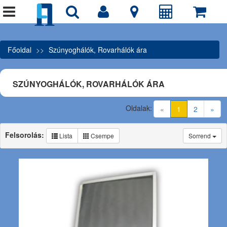
Főoldal
Szúnyoghálók, Rovarhálók ára
SZÚNYOGHÁLÓK, ROVARHÁLÓK ÁRA
Oldalak:
(current)
«
1
2
»
Felsorolás:
Lista
Csempe
Sorrend