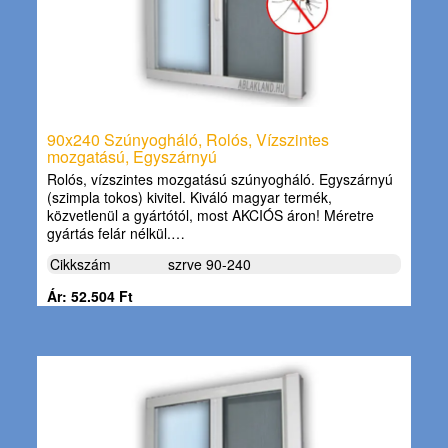
90x240 Szúnyogháló, Rolós, Vízszintes
mozgatású, Egyszárnyú
Rolós, vízszintes mozgatású szúnyogháló. Egyszárnyú
(szimpla tokos) kivitel. Kiváló magyar termék,
közvetlenül a gyártótól, most AKCIÓS áron! Méretre
gyártás felár nélkül.…
Cikkszám
szrve 90-240
Ár: 52.504 Ft