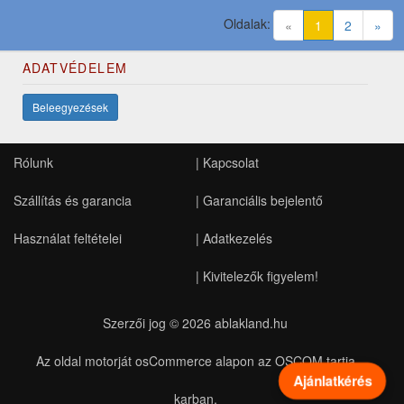
Oldalak:
(current)
«
1
2
»
ADATVÉDELEM
Beleegyezések
Rólunk
|
Kapcsolat
Szállítás és garancia
|
Garanciális bejelentő
Használat feltételei
|
Adatkezelés
|
Kivitelezők figyelem!
Szerzői jog © 2026
ablakland.hu
Az oldal motorját osCommerce alapon az OSCOM tartja
Ajánlatkérés
karban.