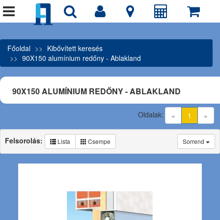
Főoldal
Kibővített keresés
90X150 alumínium redőny - Ablakland
90X150 ALUMÍNIUM REDŐNY - ABLAKLAND
Oldalak:
(current)
«
1
»
Felsorolás:
Lista
Csempe
Sorrend