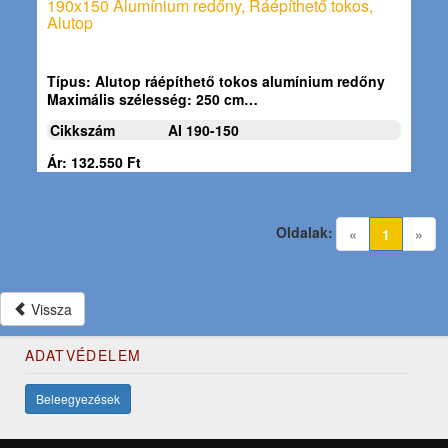
190x150 Alumínium redőny, Ráépíthető tokos,
Alutop
Típus:
Alutop ráépíthető tokos alumínium redőny
Maximális szélesség:
250 cm…
Cikkszám
AI 190-150
Ár: 132.550 Ft
Oldalak:
(current)
«
1
»
Vissza
ADATVÉDELEM
Beleegyezések