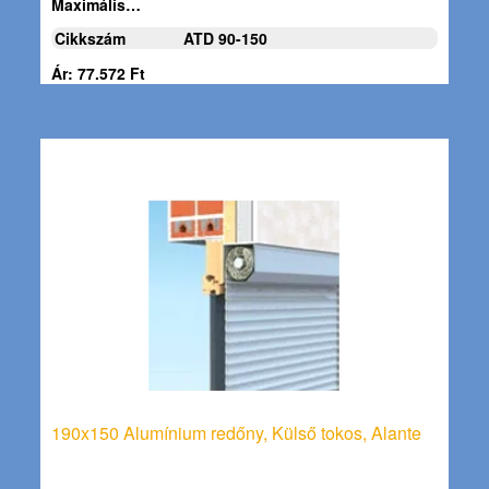
Maximális…
Cikkszám
ATD 90-150
Ár: 77.572 Ft
190x150 Alumínium redőny, Külső tokos, Alante