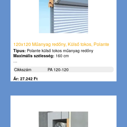
120x120 Műanyag redőny, Külső tokos, Polante
Típus:
Polante külső tokos műanyag redőny
Maximális szélesség:
160 cm
…
Cikkszám
PA 120-120
Ár: 27.242 Ft