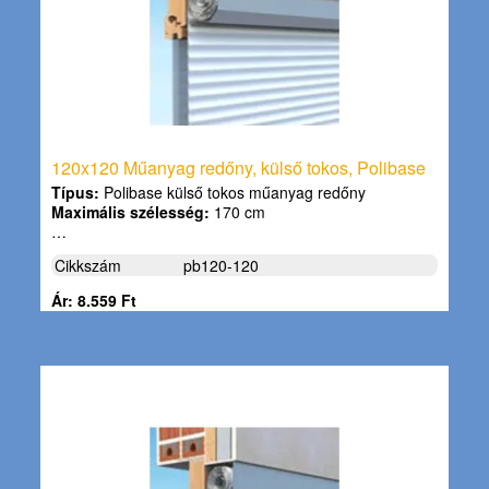
120x120 Műanyag redőny, külső tokos, Polibase
Típus:
Polibase külső tokos műanyag redőny
Maximális szélesség:
170 cm
…
Cikkszám
pb120-120
Ár: 8.559 Ft