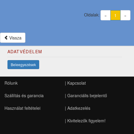
Oldalak:
(current)
«
1
»
Vissza
ADATVÉDELEM
Beleegyezések
Rólunk
|
Kapcsolat
Szállítás és garancia
|
Garanciális bejelentő
Használat feltételei
|
Adatkezelés
|
Kivitelezők figyelem!