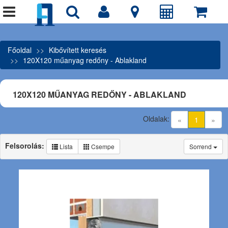
Főoldal
Kibővített keresés
120X120 műanyag redőny - Ablakland
120X120 MŰANYAG REDŐNY - ABLAKLAND
Oldalak:
(current)
«
1
»
Felsorolás:
Lista
Csempe
Sorrend