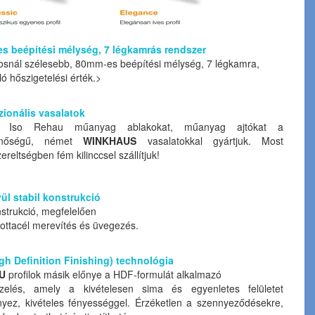
s beépítési mélység, 7 légkamrás rendszer
osnál szélesebb, 80mm-es beépítési mélység, 7 légkamra,
ó hőszigetelési érték.>
zionális vasalatok
Iso Rehau műanyag ablakokat, műanyag ajtókat a
inőségű, német
WINKHAUS
vasalatokkal gyártjuk. Most
ereltségben fém kilinccsel szállítjuk!
ül stabil konstrukció
strukció, megfelelően
tottacél merevítés és üvegezés.
gh Definition Finishing) technológia
U
profilok másik előnye a HDF-formulát alkalmazó
kezelés, amely a kivételesen sima és egyenletes felületet
yez, kivételes fényességgel. Érzéketlen a szennyeződésekre,