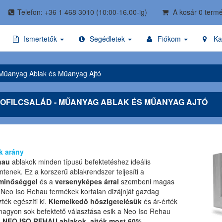
Telefon: +36 1 468 3010
(10:00-16.00-ig)
A kosár 0 termé
Ismertetők
Segédletek
Fiókom
Ka
 Műanyag Ablak és Műanyag Ajtó
ROFILCSALÁD - MŰANYAG ABLAK ÉS MŰANYAG AJTÓ
ék arány
hau
ablakok minden típusú befektetéshez ideális
ntenek. Ez a korszerű ablakrendszer teljesíti a
 minőséggel
és a
versenyképes árral
szembeni magas
 Neo Iso Rehau termékek kortalan dizájnját gazdag
zték egészíti ki.
Kiemelkedő hőszigetelésük
és ár-érték
nagyon sok befektető választása esik a Neo Iso Rehau
 NEO ISO REHAU ablakok, ajtók most 60%