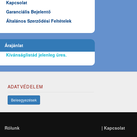
Kapcsolat
Garanciális Bejelentő
Általános Szerződési Feltételek
Árajánlat
Kívánságlistád jelenleg üres.
ADATVÉDELEM
Beleegyezések
Rólunk
|
Kapcsolat