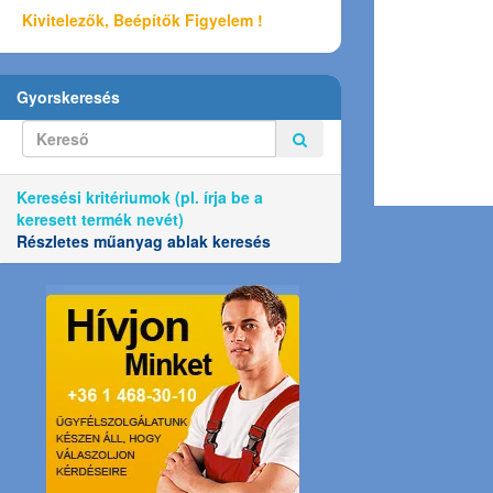
Kivitelezők, Beépítők Figyelem !
Gyorskeresés
Keresési kritériumok (pl. írja be a
keresett termék nevét)
Részletes műanyag ablak keresés