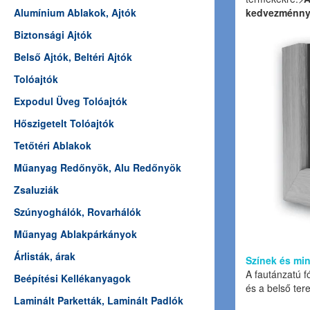
Alumínium Ablakok, Ajtók
kedvezménnye
Biztonsági Ajtók
Belső Ajtók, Beltéri Ajtók
Tolóajtók
Expodul Üveg Tolóajtók
Hőszigetelt Tolóajtók
Tetőtéri Ablakok
Műanyag Redőnyök, Alu Redőnyök
Zsaluziák
Szúnyoghálók, Rovarhálók
Műanyag Ablakpárkányok
Árlisták, árak
Színek és mi
A fautánzatú f
Beépítési Kellékanyagok
és a belső ter
Laminált Parketták, Laminált Padlók