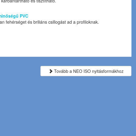
karbantartható és tisztítható.
 minőségű PVC
an fehérséget és briliáns csillogást ad a profiloknak.
Tovább a NEO ISO nyitásformákhoz