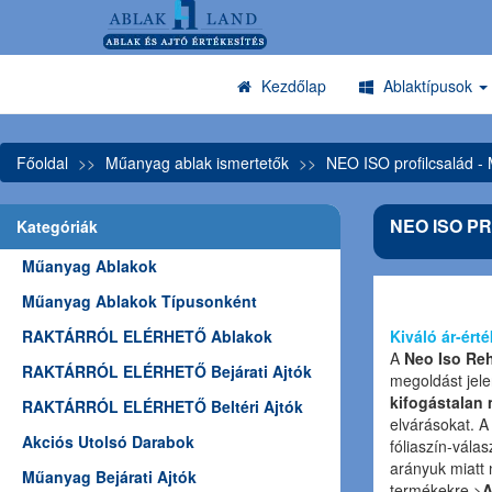
Kezdőlap
Ablaktípusok
Főoldal
Műanyag ablak ismertetők
NEO ISO profilcsalád -
NEO ISO P
Kategóriák
Műanyag Ablakok
Műanyag Ablakok Típusonként
RAKTÁRRÓL ELÉRHETŐ Ablakok
Kiváló ár-ért
A
Neo Iso Re
RAKTÁRRÓL ELÉRHETŐ Bejárati Ajtók
megoldást jele
kifogástalan
RAKTÁRRÓL ELÉRHETŐ Beltéri Ajtók
elvárásokat. A
Akciós Utolsó Darabok
fóliaszín-válas
arányuk miatt 
Műanyag Bejárati Ajtók
termékekre.>
A