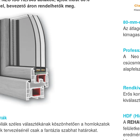
l, bevezető áron rendelhetők meg.
80-mm-e
Az átlag
kimagasl
Profess
A Neo 
csúcsm
alapfelsz
Rendkív
Erős kon
kiválasz
HDF (Hi
nták
A
REHA
óliák széles választékának köszönhetően a homlokzatok
felület
ek tervezésénél csak a fantázia szabhat határokat.
eredmén