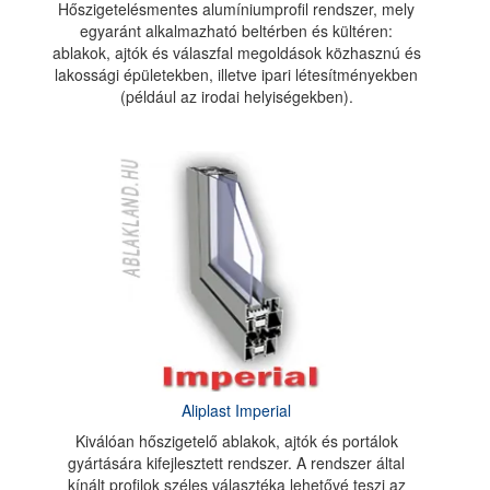
Hőszigetelésmentes alumíniumprofil rendszer, mely
egyaránt alkalmazható beltérben és kültéren:
ablakok, ajtók és válaszfal megoldások közhasznú és
lakossági épületekben, illetve ipari létesítményekben
(például az irodai helyiségekben).
Aliplast Imperial
Kiválóan hőszigetelő ablakok, ajtók és portálok
gyártására kifejlesztett rendszer. A rendszer által
kínált profilok széles választéka lehetővé teszi az