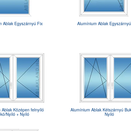
m Ablak Egyszárnyú Fix
Alumínium Ablak Egyszárny
 Ablak Középen felnyíló
Alumínium Ablak Kétszárnyú Buk
kó/Nyíló + Nyíló
Nyíló