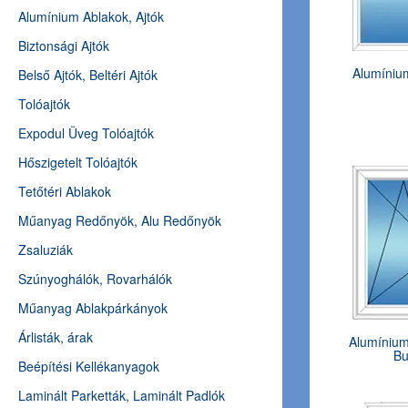
Alumínium Ablakok, Ajtók
Biztonsági Ajtók
Alumíniu
Belső Ajtók, Beltéri Ajtók
Tolóajtók
Expodul Üveg Tolóajtók
Hőszigetelt Tolóajtók
Tetőtéri Ablakok
Műanyag Redőnyök, Alu Redőnyök
Zsaluziák
Szúnyoghálók, Rovarhálók
Műanyag Ablakpárkányok
Árlisták, árak
Alumínium
Bu
Beépítési Kellékanyagok
Laminált Parketták, Laminált Padlók