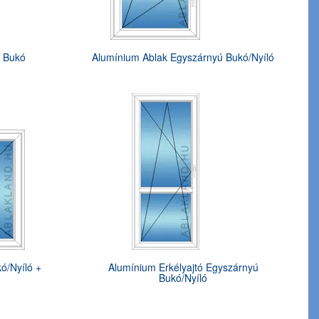
ú Bukó
Alumínium Ablak Egyszárnyú Bukó/Nyíló
ó/Nyíló +
Alumínium Erkélyajtó Egyszárnyú
Bukó/Nyíló