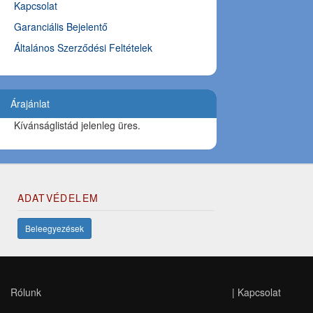
Kapcsolat
Garanciális Bejelentő
Általános Szerződési Feltételek
Árajánlat
Kívánságlistád jelenleg üres.
ADATVÉDELEM
Beleegyezések
Rólunk
|
Kapcsolat