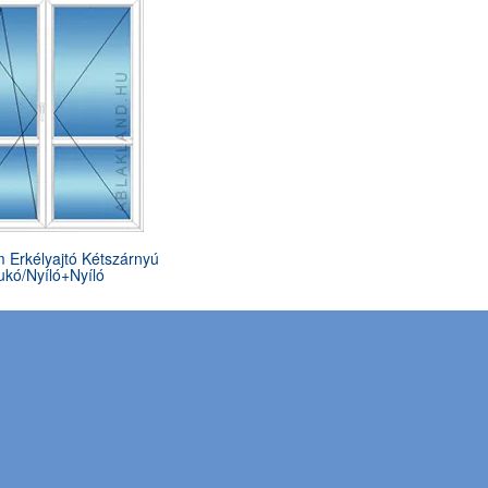
 Erkélyajtó Kétszárnyú
ukó/Nyíló+Nyíló