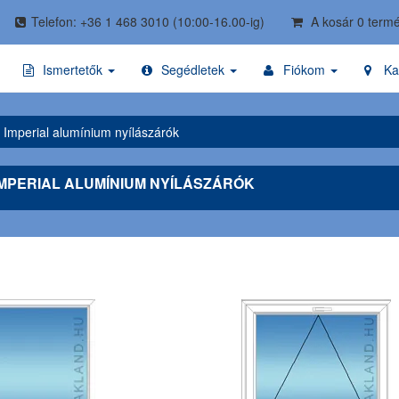
Telefon: +36 1 468 3010
(10:00-16.00-ig)
A kosár 0 termé
Ismertetők
Segédletek
Fiókom
Ka
t Imperial alumínium nyílászárók
IMPERIAL ALUMÍNIUM NYÍLÁSZÁRÓK