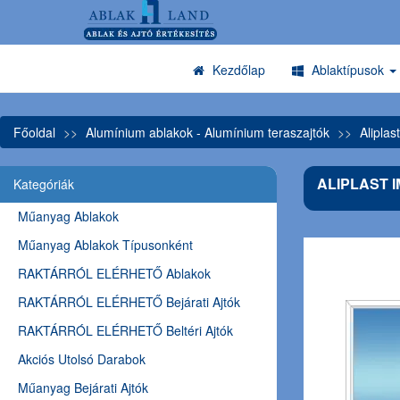
Kezdőlap
Ablaktípusok
Főoldal
Alumínium ablakok - Alumínium teraszajtók
Aliplas
ALIPLAST 
Kategóriák
Műanyag Ablakok
Műanyag Ablakok Típusonként
RAKTÁRRÓL ELÉRHETŐ Ablakok
RAKTÁRRÓL ELÉRHETŐ Bejárati Ajtók
RAKTÁRRÓL ELÉRHETŐ Beltéri Ajtók
Akciós Utolsó Darabok
Műanyag Bejárati Ajtók