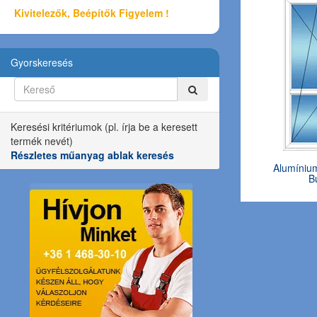
Kivitelezők, Beépítők Figyelem !
Gyorskeresés
Keresési kritériumok (pl. írja be a keresett
termék nevét)
Részletes műanyag ablak keresés
Alumínium
B