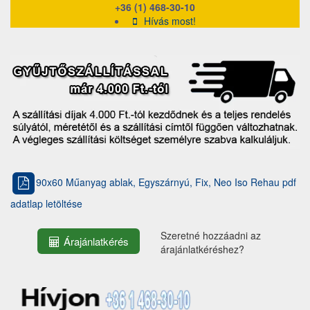
+36 (1) 468-30-10
Hívás most!
90x60 Műanyag ablak, Egyszárnyú, Fix, Neo Iso Rehau pdf
adatlap letöltése
Szeretné hozzáadni az
Árajánlatkérés
árajánlatkéréshez?