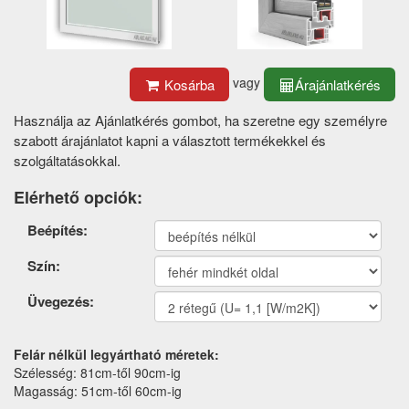
vagy
Kosárba
Árajánlatkérés
Használja az Ajánlatkérés gombot, ha szeretne egy személyre
szabott árajánlatot kapni a választott termékekkel és
szolgáltatásokkal.
Elérhető opciók:
Termék
Beépítés:
opciók
Szín:
Üvegezés:
Felár nélkül legyártható méretek:
Szélesség: 81cm-től 90cm-ig
Magasság: 51cm-től 60cm-ig