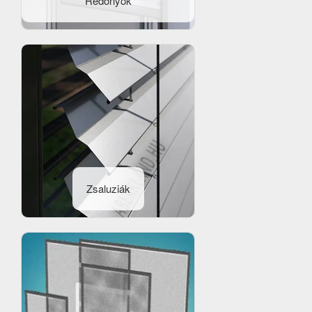
Redőnyök
Zsaluziák