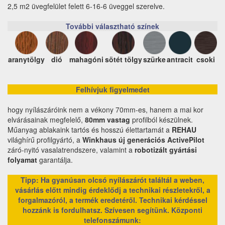
2,5 m2 üvegfelület felett 6-16-6 üveggel szerelve.
További választható színek
aranytölgy
dió
mahagóni
sötét tölgy
szürke
antracit
csoki
Felhívjuk figyelmedet
hogy nyílászáróink nem a vékony 70mm-es, hanem a mai kor
elvárásainak megfelelő,
80mm vastag
profilból készülnek.
Műanyag ablakaink tartós és hosszú élettartamát a
REHAU
világhírű profilgyártó, a
Winkhaus új generációs ActivePilot
záró-nyitó vasalatrendszere, valamint a
robotizált gyártási
folyamat
garantálja.
Tipp: Ha gyanúsan olcsó nyílászárót találtál a weben,
vásárlás előtt mindig érdeklődj a technikai részletekről, a
forgalmazóról, a termék eredetéről. Technikai kérdéssel
hozzánk is fordulhatsz. Szívesen segítünk.
Központi
telefonszámunk: