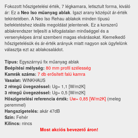
Fokozott hőszigetelési érték, 7 légkamara, letisztult forma, kiváló
ár: Ez a
Neo Iso műanyag ablak
. Igazi arany középút ár-érték
tekintetében. A Neo Iso Rehau ablakok minden típusú
befektetéshez ideális megoldást jelentenek. Ez a korszerű
ablakrendszer teljesíti a kifogástalan minőséggel és a
versenyképes árral szembeni magas elvárásokat. Kiemelkedő
hőszigetelésük és ár-érték arányuk miatt nagyon sok ügyfelünk
választja ezt az ablakcsaládot.
Típus:
Egyszárnyú fix műanyag ablak
Beépítési mélység:
80 mm profil szélesség
Kamrák száma:
7 db erősített falú kamra
Vasalat:
WINKHAUS
2 rétegű üvegezéssel:
Ug= 1,1 [W/m2K]
3 rétegű üvegezéssel:
Ug= 0,5 [W/m2K]
Hőszigetelési referencia érték:
Uw= 0,85 [W/m2K]
(meleg
peremmel)
Hangszigetelés:
akár 47dB
Szín:
Fehér
Kilincs:
nincs
Most akciós bevezető áron!