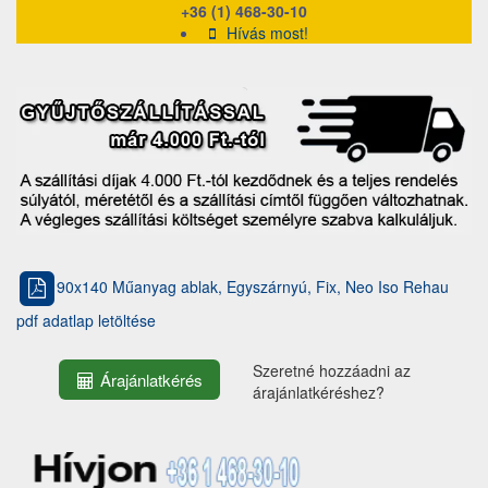
+36 (1) 468-30-10
Hívás most!
90x140 Műanyag ablak, Egyszárnyú, Fix, Neo Iso Rehau
pdf adatlap letöltése
Szeretné hozzáadni az
Árajánlatkérés
árajánlatkéréshez?