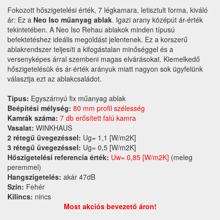
Fokozott hőszigetelési érték, 7 légkamara, letisztult forma, kiváló
ár: Ez a
Neo Iso műanyag ablak
. Igazi arany középút ár-érték
tekintetében. A Neo Iso Rehau ablakok minden típusú
befektetéshez ideális megoldást jelentenek. Ez a korszerű
ablakrendszer teljesíti a kifogástalan minőséggel és a
versenyképes árral szembeni magas elvárásokat. Kiemelkedő
hőszigetelésük és ár-érték arányuk miatt nagyon sok ügyfelünk
választja ezt az ablakcsaládot.
Típus:
Egyszárnyú fix műanyag ablak
Beépítési mélység:
80 mm profil szélesség
Kamrák száma:
7 db erősített falú kamra
Vasalat:
WINKHAUS
2 rétegű üvegezéssel:
Ug= 1,1 [W/m2K]
3 rétegű üvegezéssel:
Ug= 0,5 [W/m2K]
Hőszigetelési referencia érték:
Uw= 0,85 [W/m2K]
(meleg
peremmel)
Hangszigetelés:
akár 47dB
Szín:
Fehér
Kilincs:
nincs
Most akciós bevezető áron!