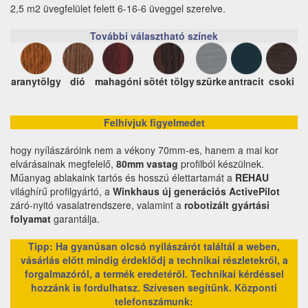
2,5 m2 üvegfelület felett 6-16-6 üveggel szerelve.
További választható színek
aranytölgy
dió
mahagóni
sötét tölgy
szürke
antracit
csoki
Felhívjuk figyelmedet
hogy nyílászáróink nem a vékony 70mm-es, hanem a mai kor
elvárásainak megfelelő,
80mm vastag
profilból készülnek.
Műanyag ablakaink tartós és hosszú élettartamát a
REHAU
világhírű profilgyártó, a
Winkhaus új generációs ActivePilot
záró-nyitó vasalatrendszere, valamint a
robotizált gyártási
folyamat
garantálja.
Tipp: Ha gyanúsan olcsó nyílászárót találtál a weben,
vásárlás előtt mindig érdeklődj a technikai részletekről, a
forgalmazóról, a termék eredetéről. Technikai kérdéssel
hozzánk is fordulhatsz. Szívesen segítünk.
Központi
telefonszámunk: