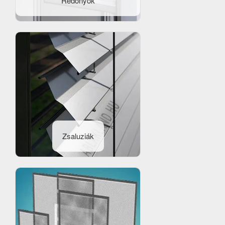
Redőnyök
Zsaluziák