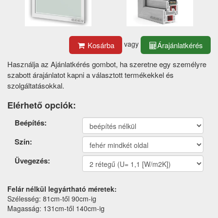
vagy
Kosárba
Árajánlatkérés
Használja az Ajánlatkérés gombot, ha szeretne egy személyre
szabott árajánlatot kapni a választott termékekkel és
szolgáltatásokkal.
Elérhető opciók:
Termék
Beépítés:
opciók
Szín:
Üvegezés:
Felár nélkül legyártható méretek:
Szélesség: 81cm-től 90cm-ig
Magasság: 131cm-től 140cm-ig