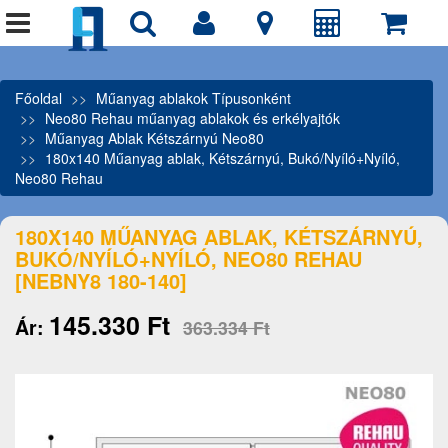
Főoldal
Műanyag ablakok Típusonként
Neo80 Rehau műanyag ablakok és erkélyajtók
Műanyag Ablak Kétszárnyú Neo80
180x140 Műanyag ablak, Kétszárnyú, Bukó/Nyíló+Nyíló,
Neo80 Rehau
180X140 MŰANYAG ABLAK, KÉTSZÁRNYÚ,
BUKÓ/NYÍLÓ+NYÍLÓ, NEO80 REHAU
[NEBNY8 180-140]
145.330 Ft
Ár:
363.334 Ft