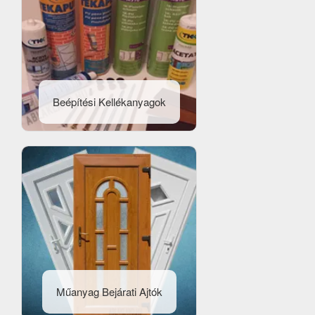
Beépítési Kellékanyagok
Műanyag Bejárati Ajtók