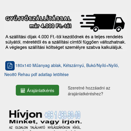
180x140 Műanyag ablak, Kétszárnyú, Bukó/Nyíló+Nyíló,
Neo80 Rehau pdf adatlap letöltése
Szeretné hozzáadni az
Árajánlatkérés
árajánlatkéréshez?