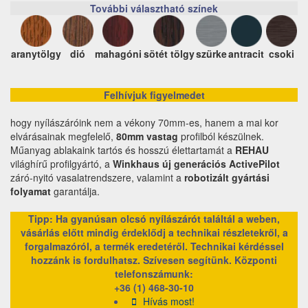
További választható színek
aranytölgy
dió
mahagóni
sötét tölgy
szürke
antracit
csoki
Felhívjuk figyelmedet
hogy nyílászáróink nem a vékony 70mm-es, hanem a mai kor
elvárásainak megfelelő,
80mm vastag
profilból készülnek.
Műanyag ablakaink tartós és hosszú élettartamát a
REHAU
világhírű profilgyártó, a
Winkhaus új generációs ActivePilot
záró-nyitó vasalatrendszere, valamint a
robotizált gyártási
folyamat
garantálja.
Tipp: Ha gyanúsan olcsó nyílászárót találtál a weben,
vásárlás előtt mindig érdeklődj a technikai részletekről, a
forgalmazóról, a termék eredetéről. Technikai kérdéssel
hozzánk is fordulhatsz. Szívesen segítünk.
Központi
telefonszámunk:
+36 (1) 468-30-10
Hívás most!