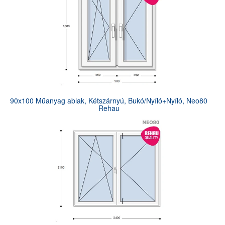
90x100 Műanyag ablak, Kétszárnyú, Bukó/Nyíló+Nyíló, Neo80
Rehau