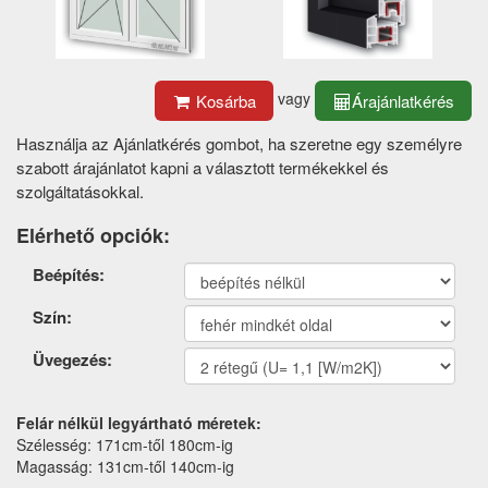
vagy
Kosárba
Árajánlatkérés
Használja az Ajánlatkérés gombot, ha szeretne egy személyre
szabott árajánlatot kapni a választott termékekkel és
szolgáltatásokkal.
Elérhető opciók:
Termék
Beépítés:
opciók
Szín:
Üvegezés:
Felár nélkül legyártható méretek:
Szélesség: 171cm-től 180cm-ig
Magasság: 131cm-től 140cm-ig