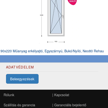
90x220 Műanyag erkélyajtó, Egyszárnyú, Bukó/Nyíló, Neo80 Rehau
ADATVÉDELEM
Beleegyezések
Rólunk
|
Kapcsolat
Szállítás és garancia
|
Garanciális bejelentő