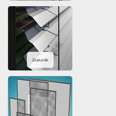
Zsaluziák