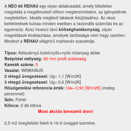
A
NEO 80 REHAU
egy olyan ablakcsalád, amely tökéletes
megoldás a megálmodott otthon megteremtésére, az igényeidnek
megfelelően. Ideális meglévő lakások felújításához. Az okos
befektetések kulcsa minden esetben a racionális számítás és az
egyensúly. Azaz hosszú távú
költséghatékonyság
, olyan
megoldások kiválasztása, amelyek tartóssága nem hagy cserben.
Mindezt a
REHAU
világhírű márkanév szavatolja.
Típus:
Kétszárnyú bukó/nyíló+nyíló műanyag ablak
Beépítési mélység:
80 mm profil szélesség
Kamrák száma:
5
Vasalat:
WINKHAUS
2 rétegű üvegezéssel:
Ug= 1,1 [W/m2K]
3 rétegű üvegezéssel:
Ug= 0,6 [W/m2K]
Hőszigetelési referencia érték:
Uw= 0,90 [W/m2K]
(meleg
peremmel)
Szín:
Fehér
Kilincs:
2 db kilincs
Most akciós bevezető áron!
2,5 m2 üvegfelület felett 6-16-6 üveggel szerelve.