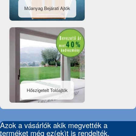
Műanyag Bejárati Ajtók
Hőszigetelt Tolóajtók
Azok a vásárlók akik megvették a
terméket még ez(ek)t is rendelték.