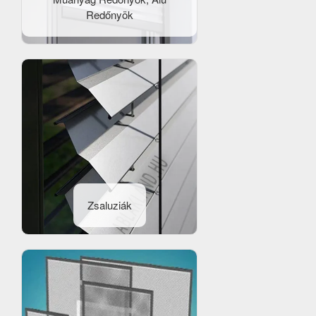
Redőnyök
Zsaluziák