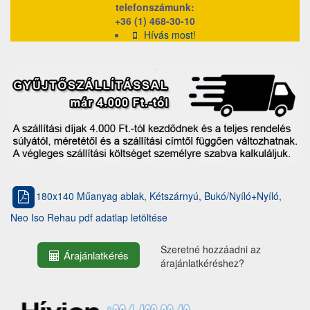
telefonszámunk:
+36 (1) 468-30-10
Hívás most!
180x140 Műanyag ablak, Kétszárnyú, Bukó/Nyíló+Nyíló,
Neo Iso Rehau pdf adatlap letöltése
Szeretné hozzáadni az
Árajánlatkérés
árajánlatkéréshez?