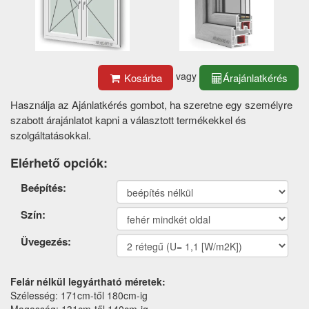
vagy
Kosárba
Árajánlatkérés
Használja az Ajánlatkérés gombot, ha szeretne egy személyre
szabott árajánlatot kapni a választott termékekkel és
szolgáltatásokkal.
Elérhető opciók:
Termék
Beépítés:
opciók
Szín:
Üvegezés:
Felár nélkül legyártható méretek:
Szélesség: 171cm-től 180cm-ig
Magasság: 131cm-től 140cm-ig