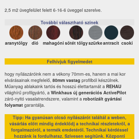
2,5 m2 üvegfelület felett 6-16-6 üveggel szerelve.
További választható színek
aranytölgy
dió
mahagóni
sötét tölgy
szürke
antracit
csoki
Felhívjuk figyelmedet
hogy nyílászáróink nem a vékony 70mm-es, hanem a mai kor
elvárásainak megfelelő,
80mm vastag
profilból készülnek.
Műanyag ablakaink tartós és hosszú élettartamát a
REHAU
világhírű profilgyártó, a
Winkhaus új generációs ActivePilot
záró-nyitó vasalatrendszere, valamint a
robotizált gyártási
folyamat
garantálja.
Tipp: Ha gyanúsan olcsó nyílászárót találtál a weben,
vásárlás előtt mindig érdeklődj a technikai részletekről, a
forgalmazóról, a termék eredetéről. Technikai kérdéssel
hozzánk is fordulhatsz. Szívesen segítünk.
Központi