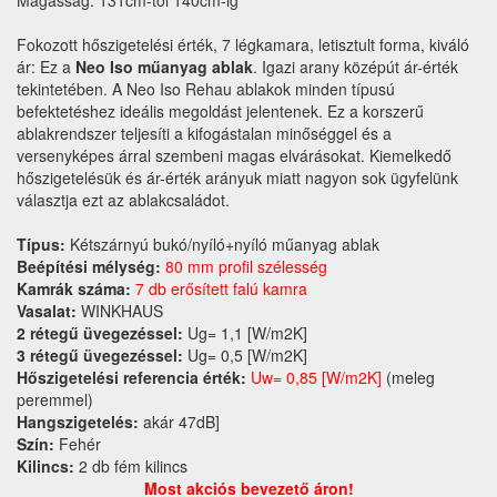
Fokozott hőszigetelési érték, 7 légkamara, letisztult forma, kiváló
ár: Ez a
Neo Iso műanyag ablak
. Igazi arany középút ár-érték
tekintetében. A Neo Iso Rehau ablakok minden típusú
befektetéshez ideális megoldást jelentenek. Ez a korszerű
ablakrendszer teljesíti a kifogástalan minőséggel és a
versenyképes árral szembeni magas elvárásokat. Kiemelkedő
hőszigetelésük és ár-érték arányuk miatt nagyon sok ügyfelünk
választja ezt az ablakcsaládot.
Típus:
Kétszárnyú bukó/nyíló+nyíló műanyag ablak
Beépítési mélység:
80 mm profil szélesség
Kamrák száma:
7 db erősített falú kamra
Vasalat:
WINKHAUS
2 rétegű üvegezéssel:
Ug= 1,1 [W/m2K]
3 rétegű üvegezéssel:
Ug= 0,5 [W/m2K]
Hőszigetelési referencia érték:
Uw= 0,85 [W/m2K]
(meleg
peremmel)
Hangszigetelés:
akár 47dB]
Szín:
Fehér
Kilincs:
2 db fém kilincs
Most akciós bevezető áron!