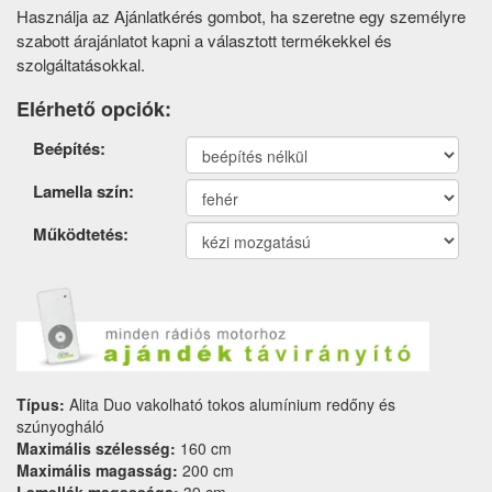
Használja az Ajánlatkérés gombot, ha szeretne egy személyre
szabott árajánlatot kapni a választott termékekkel és
szolgáltatásokkal.
Elérhető opciók:
Termék
Beépítés:
opciók
Lamella szín:
Működtetés:
Típus:
Alita Duo vakolható tokos alumínium redőny és
szúnyogháló
Maximális szélesség:
160 cm
Maximális magasság:
200 cm
Lamellák magassága:
39 cm