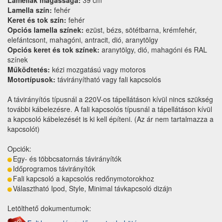
Lamella szín:
fehér
Keret és tok szín:
fehér
Opciós lamella színek:
ezüst, bézs, sötétbarna, krémfehér,
elefántcsont, mahagóni, antracit, dió, aranytölgy
Opciós keret és tok színek:
aranytölgy, dió, mahagóni és RAL
színek
Működtetés:
kézi mozgatású vagy motoros
Motortípusok:
távirányítható vagy fali kapcsolós
A távirányítós típusnál a 220V-os tápellátáson kívül nincs szükség
további kábelezésre. A fali kapcsolós típusnál a tápellátáson kívül
a kapcsoló kábelezését is ki kell építeni. (Az ár nem tartalmazza a
kapcsolót)
Opciók:
Egy- és többcsatornás távirányítók
Időprogramos távirányítók
Fali kapcsoló a kapcsolós redőnymotorokhoz
Választható Ipod, Style, Minimal távkapcsoló dizájn
Letölthető dokumentumok: