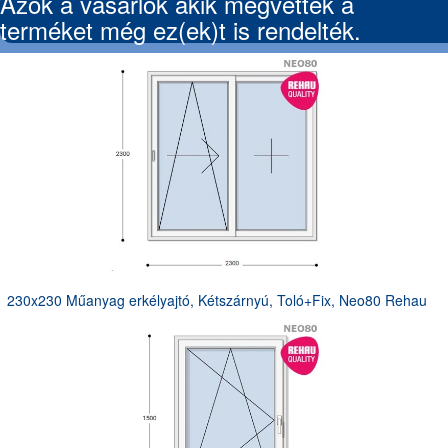
Azok a vásárlók akik megvették a
terméket még ez(ek)t is rendelték.
230x230 Műanyag erkélyajtó, Kétszárnyú, Toló+Fix, Neo80 Rehau