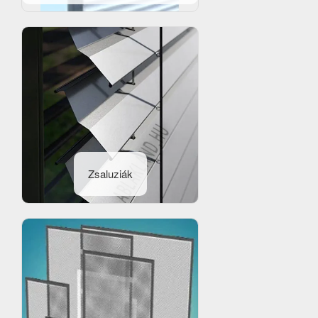
Zsaluziák