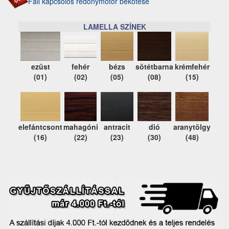
Fali kapcsolós redőnymotor bekötése
LAMELLA SZÍNEK
ezüst
fehér
bézs
sötétbarna
krémfehér
(01)
(02)
(05)
(08)
(15)
elefántcsont
mahagóni
antracit
dió
aranytölgy
(16)
(22)
(23)
(30)
(48)