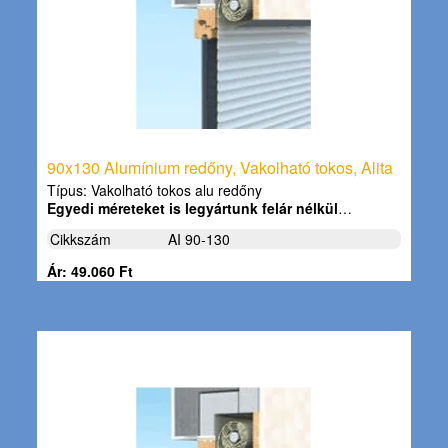
90x130 Alumínium redőny, Vakolható tokos, Alita
Típus: Vakolható tokos alu redőny
Egyedi méreteket is legyártunk felár nélkül
…
Cikkszám
AI 90-130
Ár: 49.060 Ft