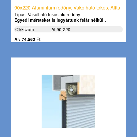
90x220 Alumínium redőny, Vakolható tokos, Alita
Típus: Vakolható tokos alu redőny
Egyedi méreteket is legyártunk felár nélkül
…
Cikkszám
AI 90-220
Ár: 74.562 Ft