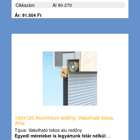
Cikkszám
AI 90-270
Ár: 91.504 Ft
100x120 Alumínium redőny, Vakolható tokos,
Alita
Típus: Vakolható tokos alu redőny
Egyedi méreteket is legyártunk felár nélkül
…