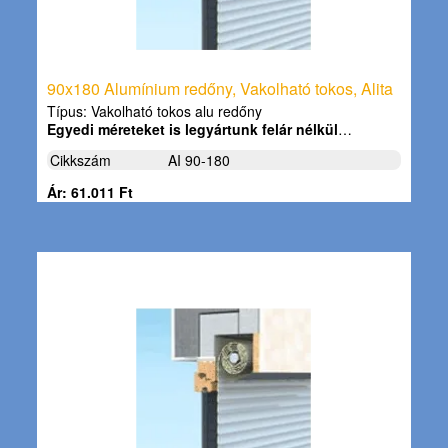
90x180 Alumínium redőny, Vakolható tokos, Alita
Típus: Vakolható tokos alu redőny
Egyedi méreteket is legyártunk felár nélkül
…
Cikkszám
AI 90-180
Ár: 61.011 Ft