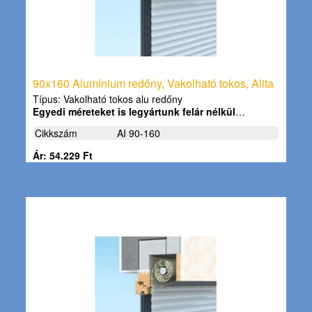
90x160 Alumínium redőny, Vakolható tokos, Alita
Típus: Vakolható tokos alu redőny
Egyedi méreteket is legyártunk felár nélkül
…
Cikkszám
AI 90-160
Ár: 54.229 Ft