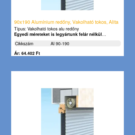
90x190 Alumínium redőny, Vakolható tokos, Alita
Típus: Vakolható tokos alu redőny
Egyedi méreteket is legyártunk felár nélkül
…
Cikkszám
AI 90-190
Ár: 64.402 Ft