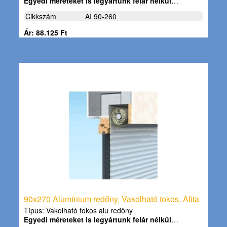
Egyedi méreteket is legyártunk felár nélkül
…
Cikkszám
AI 90-260
Ár: 88.125 Ft
90x270 Alumínium redőny, Vakolható tokos, Alita
Típus: Vakolható tokos alu redőny
Egyedi méreteket is legyártunk felár nélkül
…