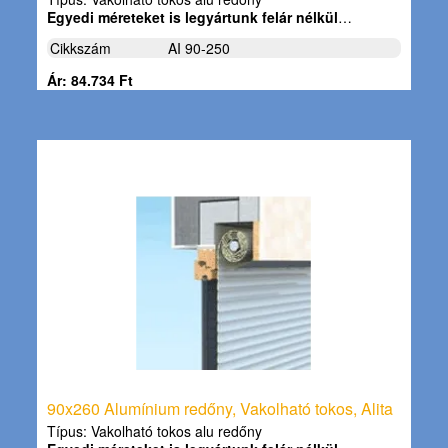
Egyedi méreteket is legyártunk felár nélkül
…
Cikkszám
AI 90-250
Ár: 84.734 Ft
90x260 Alumínium redőny, Vakolható tokos, Alita
Típus: Vakolható tokos alu redőny