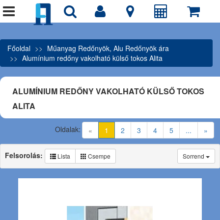
Főoldal
Műanyag Redőnyök, Alu Redőnyök ára
Alumínium redőny vakolható külső tokos Alita
ALUMÍNIUM REDŐNY VAKOLHATÓ KÜLSŐ TOKOS
ALITA
Oldalak:
(current)
«
1
2
3
4
5
...
»
Felsorolás:
Lista
Csempe
Sorrend