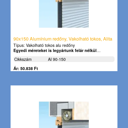
90x150 Alumínium redőny, Vakolható tokos, Alita
Típus: Vakolható tokos alu redőny
Egyedi méreteket is legyártunk felár nélkül
…
Cikkszám
AI 90-150
Ár: 50.838 Ft