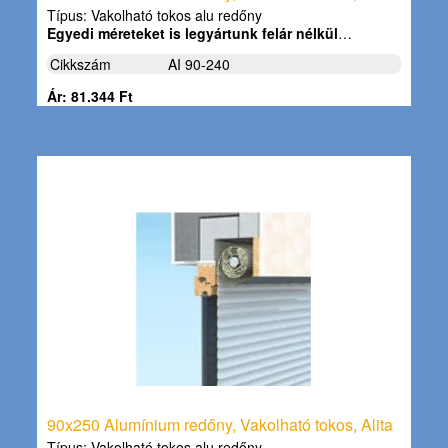
Típus: Vakolható tokos alu redőny
Egyedi méreteket is legyártunk felár nélkül
…
Cikkszám
AI 90-240
Ár: 81.344 Ft
90x250 Alumínium redőny, Vakolható tokos, Alita
Típus: Vakolható tokos alu redőny