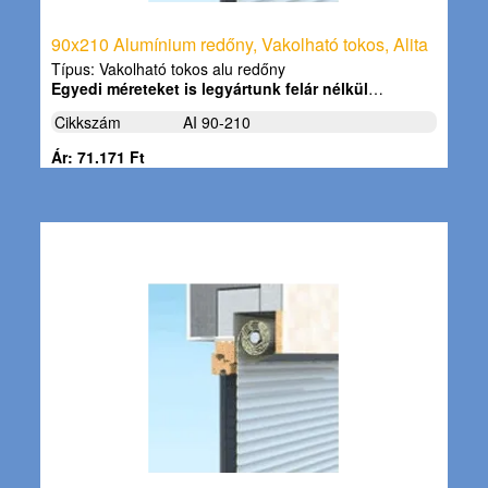
90x210 Alumínium redőny, Vakolható tokos, Alita
Típus: Vakolható tokos alu redőny
Egyedi méreteket is legyártunk felár nélkül
…
Cikkszám
AI 90-210
Ár: 71.171 Ft