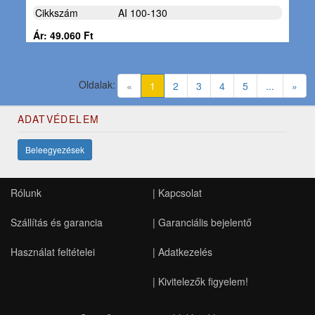
Cikkszám
AI 100-130
Ár: 49.060 Ft
Oldalak:
(current)
«
1
2
3
4
5
...
»
ADATVÉDELEM
Beleegyezések
Rólunk
|
Kapcsolat
Szállítás és garancia
|
Garanciális bejelentő
Használat feltételei
|
Adatkezelés
|
Kivitelezők figyelem!