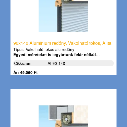
90x140 Alumínium redőny, Vakolható tokos, Alita
Típus: Vakolható tokos alu redőny
Egyedi méreteket is legyártunk felár nélkül
…
Cikkszám
AI 90-140
Ár: 49.060 Ft