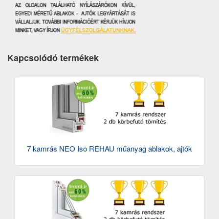
Kapcsolódó termékek
7 kamrás NEO Iso REHAU műanyag ablakok, ajtók