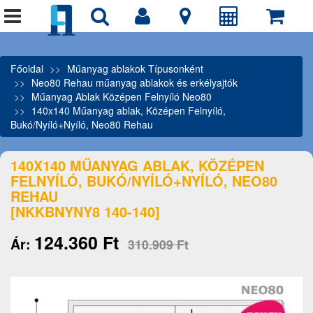
Főoldal
Műanyag ablakok Típusonként
Neo80 Rehau műanyag ablakok és erkélyajtók
Műanyag Ablak Középen Felnyíló Neo80
140x140 Műanyag ablak, Középen Felnyíló,
Bukó/Nyíló+Nyíló, Neo80 Rehau
140X140 MŰANYAG ABLAK, KÖZÉPEN
FELNYÍLÓ, BUKÓ/NYÍLÓ+NYÍLÓ, NEO80
REHAU
[NKKBNYNY8 140-140]
124.360 Ft
Ár:
310.909 Ft