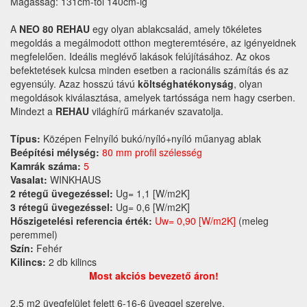
Magasság: 131cm-től 140cm-ig
A
NEO 80 REHAU
egy olyan ablakcsalád, amely tökéletes
megoldás a megálmodott otthon megteremtésére, az igényeidnek
megfelelően. Ideális meglévő lakások felújításához. Az okos
befektetések kulcsa minden esetben a racionális számítás és az
egyensúly. Azaz hosszú távú
költséghatékonyság
, olyan
megoldások kiválasztása, amelyek tartóssága nem hagy cserben.
Mindezt a
REHAU
világhírű márkanév szavatolja.
Típus:
Középen Felnyíló bukó/nyíló+nyíló műanyag ablak
Beépítési mélység:
80 mm profil szélesség
Kamrák száma:
5
Vasalat:
WINKHAUS
2 rétegű üvegezéssel:
Ug= 1,1 [W/m2K]
3 rétegű üvegezéssel:
Ug= 0,6 [W/m2K]
Hőszigetelési referencia érték:
Uw= 0,90 [W/m2K]
(meleg
peremmel)
Szín:
Fehér
Kilincs:
2 db kilincs
Most akciós bevezető áron!
2,5 m2 üvegfelület felett 6-16-6 üveggel szerelve.