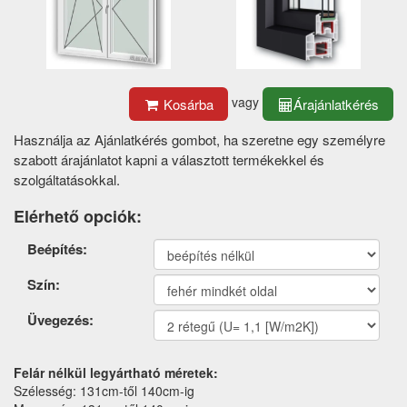
vagy
Kosárba
Árajánlatkérés
Használja az Ajánlatkérés gombot, ha szeretne egy személyre
szabott árajánlatot kapni a választott termékekkel és
szolgáltatásokkal.
Elérhető opciók:
Termék
Beépítés:
opciók
Szín:
Üvegezés:
Felár nélkül legyártható méretek:
Szélesség: 131cm-től 140cm-ig