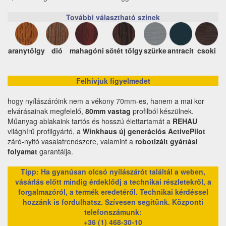
További választható színek
aranytölgy
dió
mahagóni
sötét tölgy
szürke
antracit
csoki
Felhívjuk figyelmedet
hogy nyílászáróink nem a vékony 70mm-es, hanem a mai kor
elvárásainak megfelelő,
80mm vastag
profilból készülnek.
Műanyag ablakaink tartós és hosszú élettartamát a
REHAU
világhírű profilgyártó, a
Winkhaus új generációs ActivePilot
záró-nyitó vasalatrendszere, valamint a
robotizált gyártási
folyamat
garantálja.
Tipp: Ha gyanúsan olcsó nyílászárót találtál a weben,
vásárlás előtt mindig érdeklődj a technikai részletekről, a
forgalmazóról, a termék eredetéről. Technikai kérdéssel
hozzánk is fordulhatsz. Szívesen segítünk.
Központi
telefonszámunk:
+36 (1) 468-30-10