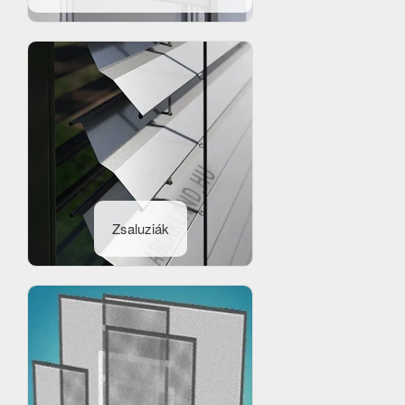
Zsaluziák