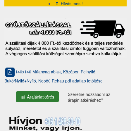
Hívás most!
140x140 Műanyag ablak, Középen Felnyíló,
Bukó/Nyíló+Nyíló, Neo80 Rehau pdf adatlap letöltése
Szeretné hozzáadni az
Árajánlatkérés
árajánlatkéréshez?