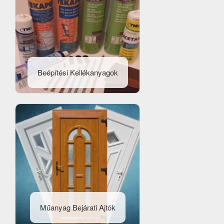
Beépítési Kellékanyagok
Műanyag Bejárati Ajtók