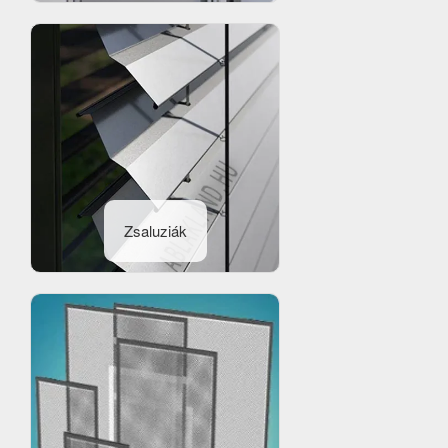
Zsaluziák