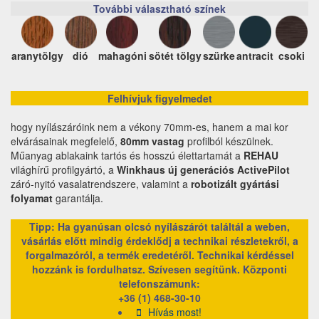
További választható színek
aranytölgy
dió
mahagóni
sötét tölgy
szürke
antracit
csoki
Felhívjuk figyelmedet
hogy nyílászáróink nem a vékony 70mm-es, hanem a mai kor
elvárásainak megfelelő,
80mm vastag
profilból készülnek.
Műanyag ablakaink tartós és hosszú élettartamát a
REHAU
világhírű profilgyártó, a
Winkhaus új generációs ActivePilot
záró-nyitó vasalatrendszere, valamint a
robotizált gyártási
folyamat
garantálja.
Tipp: Ha gyanúsan olcsó nyílászárót találtál a weben,
vásárlás előtt mindig érdeklődj a technikai részletekről, a
forgalmazóról, a termék eredetéről. Technikai kérdéssel
hozzánk is fordulhatsz. Szívesen segítünk.
Központi
telefonszámunk:
+36 (1) 468-30-10
Hívás most!