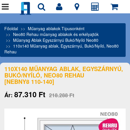
Főoldal
Műanyag ablakok Típusonként
Neo80 Rehau műanyag ablakok és erkélyajtók
Műanyag Ablak Egyszárnyú Bukó/Nyíló Neo80
110x140 Műanyag ablak, Egyszárnyú, Bukó/Nyíló, Neo80
Rehau
110X140 MŰANYAG ABLAK, EGYSZÁRNYÚ,
BUKÓ/NYÍLÓ, NEO80 REHAU
[NEBNY8 110-140]
87.310 Ft
Ár:
218.288 Ft