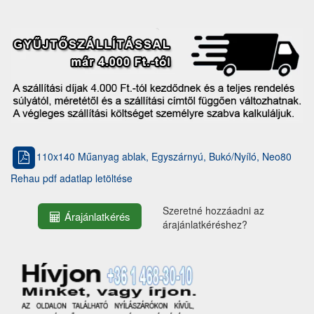
110x140 Műanyag ablak, Egyszárnyú, Bukó/Nyíló, Neo80
Rehau pdf adatlap letöltése
Szeretné hozzáadni az
Árajánlatkérés
árajánlatkéréshez?