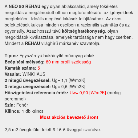
A
NEO 80 REHAU
egy olyan ablakcsalád, amely tökéletes
megoldás a megálmodott otthon megteremtésére, az igényeidnek
megfelelően. Ideális meglévő lakások felújításához. Az okos
befektetések kulcsa minden esetben a racionális számítás és az
egyensúly. Azaz hosszú távú
költséghatékonyság
, olyan
megoldások kiválasztása, amelyek tartóssága nem hagy cserben.
Mindezt a
REHAU
világhírű márkanév szavatolja.
Típus:
Egyszárnyú bukó/nyíló műanyag ablak
Beépítési mélység:
80 mm profil szélesség
Kamrák száma:
5
Vasalat:
WINKHAUS
2 rétegű üvegezéssel:
Ug= 1,1 [W/m2K]
3 rétegű üvegezéssel:
Ug= 0,6 [W/m2K]
Hőszigetelési referencia érték:
Uw= 0,90 [W/m2K]
(meleg
peremmel)
Szín:
Fehér
Kilincs:
1 db kilincs
Most akciós bevezető áron!
2,5 m2 üvegfelület felett 6-16-6 üveggel szerelve.