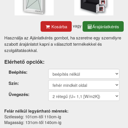
vagy
Kosárba
Árajánlatkérés
Használja az Ajánlatkérés gombot, ha szeretne egy személyre
szabott árajánlatot kapni a választott termékekkel és
szolgáltatásokkal.
Elérhető opciók:
Termék
Beépítés:
opciók
Szín:
Üvegezés:
Felár nélkül legyártható méretek:
Szélesség: 101cm-től 110cm-ig
Magasság: 131cm-től 140cm-ig