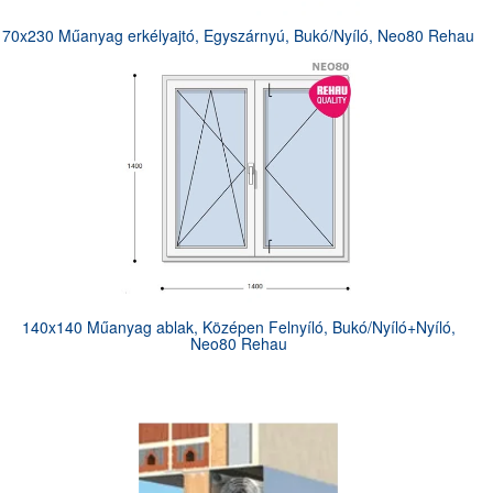
70x230 Műanyag erkélyajtó, Egyszárnyú, Bukó/Nyíló, Neo80 Rehau
140x140 Műanyag ablak, Középen Felnyíló, Bukó/Nyíló+Nyíló,
Neo80 Rehau