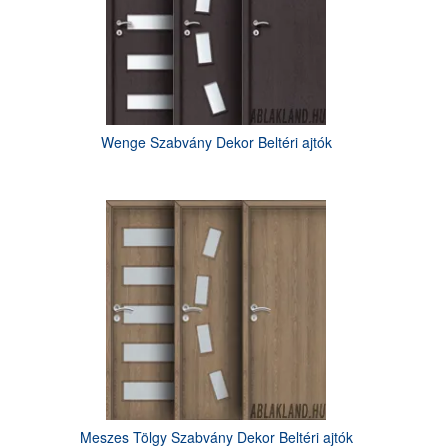
Wenge Szabvány Dekor Beltéri ajtók
Meszes Tölgy Szabvány Dekor Beltéri ajtók