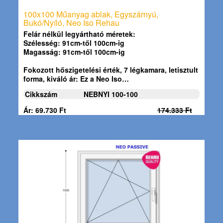
100x100 Műanyag ablak, Egyszárnyú,
Bukó/Nyíló, Neo Iso Rehau
Felár nélkül legyártható méretek:
Szélesség: 91cm-től 100cm-ig
Magasság: 91cm-től 100cm-ig
Fokozott hőszigetelési érték, 7 légkamara, letisztult
forma, kiváló ár: Ez a
Neo Iso…
Cikkszám
NEBNYI 100-100
Ár: 69.730 Ft
174.333 Ft