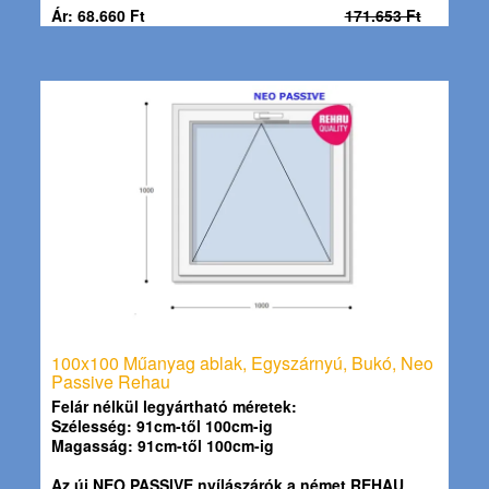
Ár: 68.660 Ft
171.653 Ft
100x100 Műanyag ablak, Egyszárnyú, Bukó, Neo
Passive Rehau
Felár nélkül legyártható méretek:
Szélesség: 91cm-től 100cm-ig
Magasság: 91cm-től 100cm-ig
Az új NEO PASSIVE nyílászárók a német REHAU