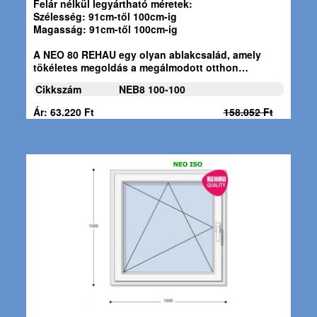
Felár nélkül legyártható méretek:
Szélesség: 91cm-től 100cm-ig
Magasság: 91cm-től 100cm-ig
A
NEO 80 REHAU
egy olyan ablakcsalád, amely
tökéletes megoldás a megálmodott otthon…
Cikkszám
NEB8 100-100
Ár: 63.220 Ft
158.052 Ft