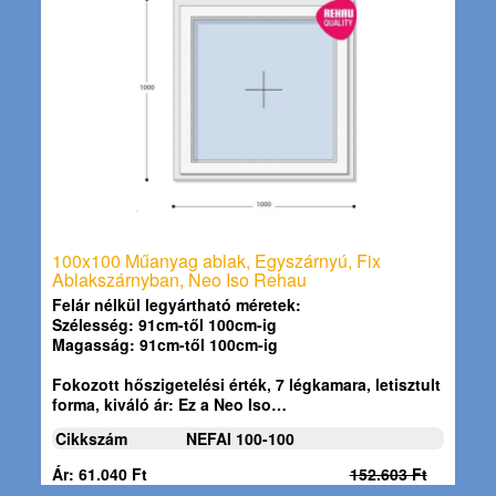
100x100 Műanyag ablak, Egyszárnyú, Fix
Ablakszárnyban, Neo Iso Rehau
Felár nélkül legyártható méretek:
Szélesség: 91cm-től 100cm-ig
Magasság: 91cm-től 100cm-ig
Fokozott hőszigetelési érték, 7 légkamara, letisztult
forma, kiváló ár: Ez a
Neo Iso…
Cikkszám
NEFAI 100-100
Ár: 61.040 Ft
152.603 Ft