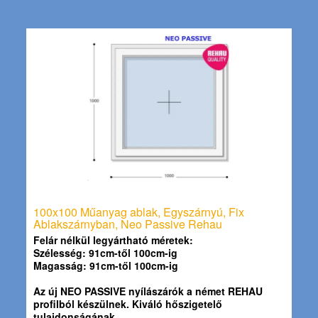
100x100 Műanyag ablak, Egyszárnyú, Fix
Ablakszárnyban, Neo Passive Rehau
Felár nélkül legyártható méretek:
Szélesség: 91cm-től 100cm-ig
Magasság: 91cm-től 100cm-ig
Az új NEO PASSIVE nyílászárók a német REHAU
profilból készülnek. Kiváló hőszigetelő
tulajdonságának…