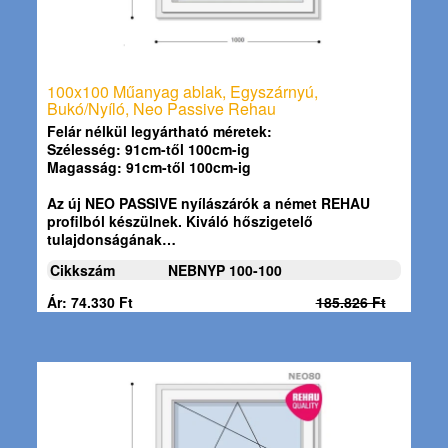
100x100 Műanyag ablak, Egyszárnyú,
Bukó/Nyíló, Neo Passive Rehau
Felár nélkül legyártható méretek:
Szélesség: 91cm-től 100cm-ig
Magasság: 91cm-től 100cm-ig
Az új NEO PASSIVE nyílászárók a német REHAU
profilból készülnek. Kiváló hőszigetelő
tulajdonságának…
Cikkszám
NEBNYP 100-100
Ár: 74.330 Ft
185.826 Ft