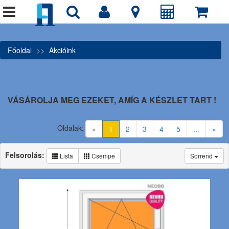
Főoldal
Akcióink
VÁSÁROLJA MEG EZEKET, AMÍG A KÉSZLET TART !
Oldalak:
(current)
«
1
2
3
4
5
...
»
Felsorolás:
Lista
Csempe
Sorrend