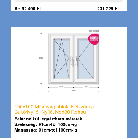
Ár: 92.490 Ft
231.229 Ft
100x100 Műanyag ablak, Kétszárnyú,
Bukó/Nyíló+Nyíló, Neo80 Rehau
Felár nélkül legyártható méretek:
Szélesség: 91cm-től 100cm-ig
Magasság: 91cm-től 100cm-ig