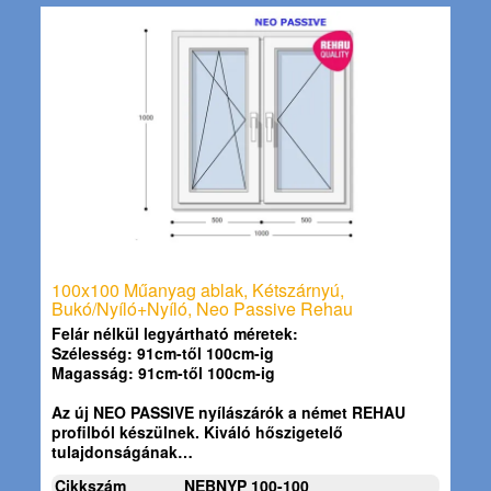
100x100 Műanyag ablak, Kétszárnyú,
Bukó/Nyíló+Nyíló, Neo Passive Rehau
Felár nélkül legyártható méretek:
Szélesség: 91cm-től 100cm-ig
Magasság: 91cm-től 100cm-ig
Az új NEO PASSIVE nyílászárók a német REHAU
profilból készülnek. Kiváló hőszigetelő
tulajdonságának…
Cikkszám
NEBNYP 100-100