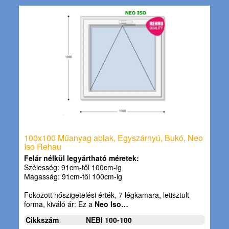
100x100 Műanyag ablak, Egyszárnyú, Bukó, Neo
Iso Rehau
Felár nélkül legyártható méretek:
Szélesség: 91cm-től 100cm-ig
Magasság: 91cm-től 100cm-ig
Fokozott hőszigetelési érték, 7 légkamara, letisztult
forma, kiváló ár: Ez a
Neo Iso…
Cikkszám
NEBI 100-100