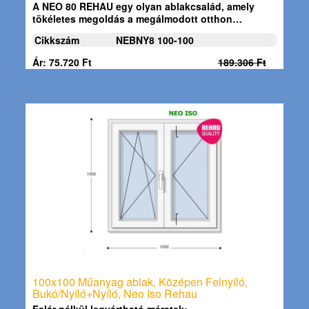
A
NEO 80 REHAU
egy olyan ablakcsalád, amely
tökéletes megoldás a megálmodott otthon…
Cikkszám
NEBNY8 100-100
Ár: 75.720 Ft
189.306 Ft
100x100 Műanyag ablak, Középen Felnyíló,
Bukó/Nyíló+Nyíló, Neo Iso Rehau