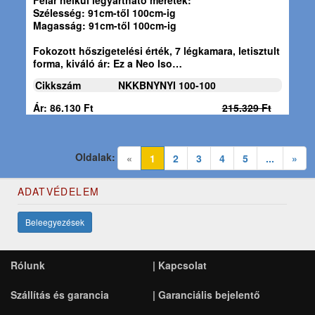
Felár nélkül legyártható méretek:
Szélesség: 91cm-től 100cm-ig
Magasság: 91cm-től 100cm-ig
Fokozott hőszigetelési érték, 7 légkamara, letisztult
forma, kiváló ár: Ez a
Neo Iso…
Cikkszám
NKKBNYNYI 100-100
Ár: 86.130 Ft
215.329 Ft
Oldalak:
(current)
«
1
2
3
4
5
...
»
ADATVÉDELEM
Beleegyezések
Rólunk
|
Kapcsolat
Szállítás és garancia
|
Garanciális bejelentő