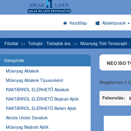
Kezdőlap
Ablaktípusok
Főoldal
Tolóajtó - Tolóajtók ára
Műanyag Toló Teraszajtó -
Kategóriák
NEO ISO 
Műanyag Ablakok
Műanyag Ablakok Típusonként
Megjelenítve
1
-t
RAKTÁRRÓL ELÉRHETŐ Ablakok
Felsorolás:
RAKTÁRRÓL ELÉRHETŐ Bejárati Ajtók
RAKTÁRRÓL ELÉRHETŐ Beltéri Ajtók
Akciós Utolsó Darabok
Műanyag Bejárati Ajtók