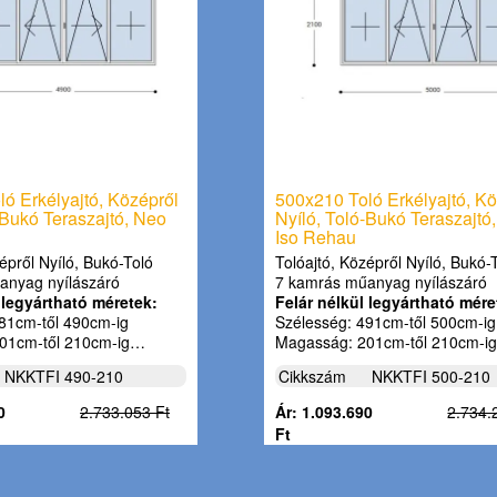
ó Erkélyajtó, Középről
500x210 Toló Erkélyajtó, Kö
-Bukó Teraszajtó, Neo
Nyíló, Toló-Bukó Teraszajtó
Iso Rehau
épről Nyíló, Bukó-Toló
Tolóajtó, Középről Nyíló, Bukó-
anyag nyílászáró
7 kamrás műanyag nyílászáró
 legyártható méretek:
Felár nélkül legyártható mére
81cm-től 490cm-ig
Szélesség: 491cm-től 500cm-ig
01cm-től 210cm-ig…
Magasság: 201cm-től 210cm-i
NKKTFI 490-210
Cikkszám
NKKTFI 500-210
0
2.733.053 Ft
Ár: 1.093.690
2.734.
Ft