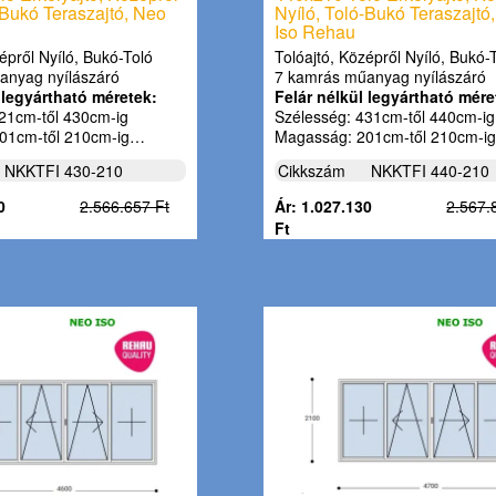
-Bukó Teraszajtó, Neo
Nyíló, Toló-Bukó Teraszajtó
Iso Rehau
épről Nyíló, Bukó-Toló
Tolóajtó, Középről Nyíló, Bukó-
anyag nyílászáró
7 kamrás műanyag nyílászáró
 legyártható méretek:
Felár nélkül legyártható mére
21cm-től 430cm-ig
Szélesség: 431cm-től 440cm-ig
01cm-től 210cm-ig…
Magasság: 201cm-től 210cm-i
NKKTFI 430-210
Cikkszám
NKKTFI 440-210
0
2.566.657 Ft
Ár: 1.027.130
2.567.
Ft