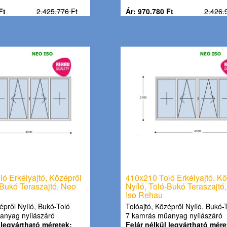
Ft
2.425.776 Ft
Ár: 970.780 Ft
2.426.
ó Erkélyajtó, Középről
410x210 Toló Erkélyajtó, Kö
-Bukó Teraszajtó, Neo
Nyíló, Toló-Bukó Teraszajtó
Iso Rehau
épről Nyíló, Bukó-Toló
Tolóajtó, Középről Nyíló, Bukó-
anyag nyílászáró
7 kamrás műanyag nyílászáró
 legyártható méretek:
Felár nélkül legyártható mére