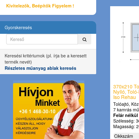
Kivitelezők, Beépítők Figyelem !
Gyorskeresés
Keresési kritériumok (pl. írja be a keresett
termék nevét)
Részletes műanyag ablak keresés
370x210 Tol
Nyíló, Toló
Iso Rehau
Tolóajtó, Köz
7 kamrás mű
Felár nélkül
Szélesség: 3
Magasság: 2
Cikkszám