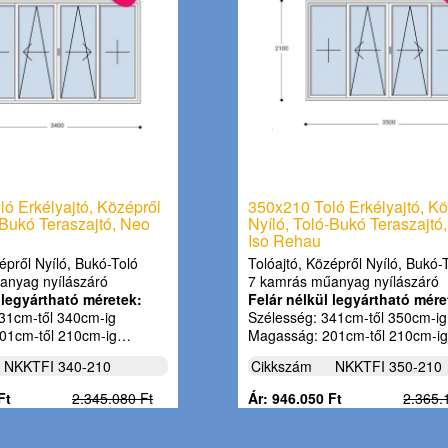
ó Erkélyajtó, Középről
350x210 Toló Erkélyajtó, Kö
-Bukó Teraszajtó, Neo
Nyíló, Toló-Bukó Teraszajtó
Iso Rehau
épről Nyíló, Bukó-Toló
Tolóajtó, Középről Nyíló, Bukó-
anyag nyílászáró
7 kamrás műanyag nyílászáró
 legyártható méretek:
Felár nélkül legyártható mére
31cm-től 340cm-ig
Szélesség: 341cm-től 350cm-ig
01cm-től 210cm-ig…
Magasság: 201cm-től 210cm-i
NKKTFI 340-210
Cikkszám
NKKTFI 350-210
Ft
2.345.080 Ft
Ár: 946.050 Ft
2.365.