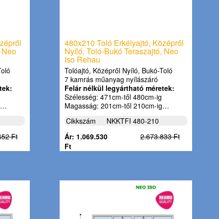
zépről
480x210 Toló Erkélyajtó, Középről
, Neo
Nyíló, Toló-Bukó Teraszajtó, Neo
Iso Rehau
Toló
Tolóajtó, Középről Nyíló, Bukó-Toló
7 kamrás műanyag nyílászáró
tek:
Felár nélkül legyártható méretek:
Szélesség: 471cm-től 480cm-ig
g…
Magasság: 201cm-től 210cm-ig…
Cikkszám
NKKTFI 480-210
652 Ft
Ár: 1.069.530
2.673.833 Ft
Ft