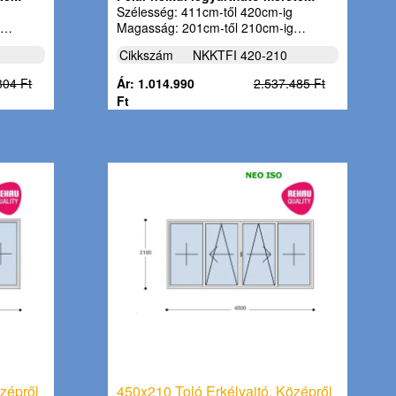
Szélesség: 411cm-től 420cm-ig
g…
Magasság: 201cm-től 210cm-ig…
Cikkszám
NKKTFI 420-210
304 Ft
Ár: 1.014.990
2.537.485 Ft
Ft
zépről
450x210 Toló Erkélyajtó, Középről