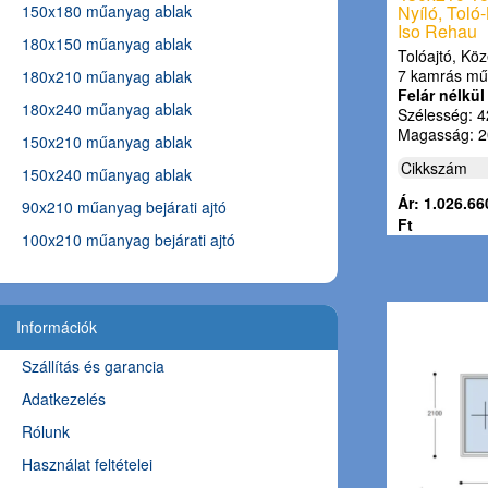
150x180 műanyag ablak
Nyíló, Toló
Iso Rehau
180x150 műanyag ablak
Tolóajtó, Köz
7 kamrás mű
180x210 műanyag ablak
Felár nélkül
180x240 műanyag ablak
Szélesség: 4
Magasság: 2
150x210 műanyag ablak
Cikkszám
150x240 műanyag ablak
Ár: 1.026.66
90x210 műanyag bejárati ajtó
Ft
100x210 műanyag bejárati ajtó
Információk
Szállítás és garancia
Adatkezelés
Rólunk
Használat feltételei