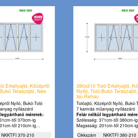
ó Erkélyajtó, Középről
380x210 Toló Erkélyajtó, Kö
-Bukó Teraszajtó, Neo
Nyíló, Toló-Bukó Teraszajtó
Iso Rehau
épről Nyíló, Bukó-Toló
Tolóajtó, Középről Nyíló, Bukó-
anyag nyílászáró
7 kamrás műanyag nyílászáró
 legyártható méretek:
Felár nélkül legyártható mére
61cm-től 370cm-ig
Szélesség: 371cm-től 380cm-ig
01cm-től 210cm-ig…
Magasság: 201cm-től 210cm-i
NKKTFI 370-210
Cikkszám
NKKTFI 380-210