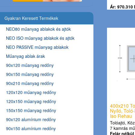
Ár: 970.310 
Gyakran Keresett Termékek
NEO80 műanyag ablakok és ajtók
NEO ISO műanyag ablakok és ajtók
NEO PASSIVE műanyag ablakok
Műanyag ablak árak
90x120 műanyag redőny
90x150 műanyag redőny
90x210 műanyag redőny
120x120 műanyag redőny
120x150 műanyag redőny
400x210 Tol
150x150 műanyag redőny
Nyíló, Toló
Iso Rehau
90x120 alumínium redőny
Tolóajtó, Köz
7 kamrás mű
90x150 alumínium redőny
Felár nélkül