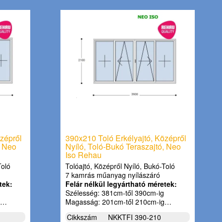
zépről
390x210 Toló Erkélyajtó, Középről
, Neo
Nyíló, Toló-Bukó Teraszajtó, Neo
Iso Rehau
Toló
Tolóajtó, Középről Nyíló, Bukó-Toló
7 kamrás műanyag nyílászáró
tek:
Felár nélkül legyártható méretek:
Szélesség: 381cm-től 390cm-ig
g…
Magasság: 201cm-től 210cm-ig…
Cikkszám
NKKTFI 390-210