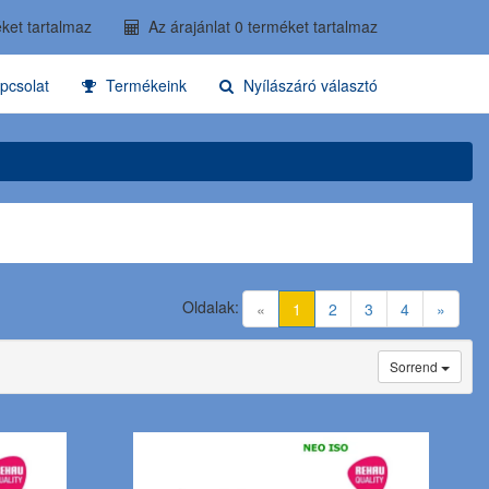
ket tartalmaz
Az árajánlat 0 terméket tartalmaz
pcsolat
Termékeink
Nyílászáró választó
Oldalak:
(current)
«
1
2
3
4
»
Sorrend