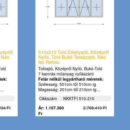
zépről
510x210 Toló Erkélyajtó, Középről
, Neo
Nyíló, Toló-Bukó Teraszajtó, Neo
Iso Rehau
Toló
Tolóajtó, Középről Nyíló, Bukó-Toló
7 kamrás műanyag nyílászáró
tek:
Felár nélkül legyártható méretek:
Szélesség: 501cm-től 510cm-ig
g…
Magasság: 201cm-től 210cm-ig…
Cikkszám
NKKTFI 510-210
234 Ft
Ár: 1.107.360
2.768.410 Ft
Ft