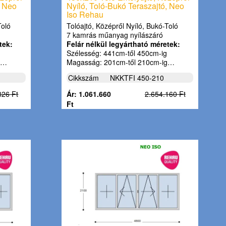
, Neo
Nyíló, Toló-Bukó Teraszajtó, Neo
Iso Rehau
Toló
Tolóajtó, Középről Nyíló, Bukó-Toló
7 kamrás műanyag nyílászáró
tek:
Felár nélkül legyártható méretek:
Szélesség: 441cm-től 450cm-ig
g…
Magasság: 201cm-től 210cm-ig…
Cikkszám
NKKTFI 450-210
826 Ft
Ár: 1.061.660
2.654.160 Ft
Ft