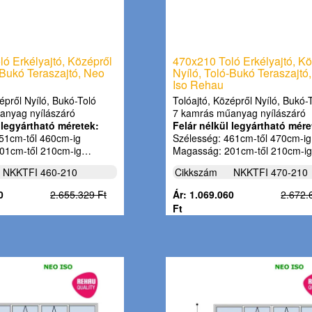
ó Erkélyajtó, Középről
470x210 Toló Erkélyajtó, Kö
-Bukó Teraszajtó, Neo
Nyíló, Toló-Bukó Teraszajtó
Iso Rehau
épről Nyíló, Bukó-Toló
Tolóajtó, Középről Nyíló, Bukó-
anyag nyílászáró
7 kamrás műanyag nyílászáró
 legyártható méretek:
Felár nélkül legyártható mére
51cm-től 460cm-ig
Szélesség: 461cm-től 470cm-ig
01cm-től 210cm-ig…
Magasság: 201cm-től 210cm-i
NKKTFI 460-210
Cikkszám
NKKTFI 470-210
0
2.655.329 Ft
Ár: 1.069.060
2.672.
Ft