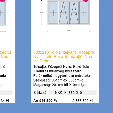
zépről
360x210 Toló Erkélyajtó, Középről
, Neo
Nyíló, Toló-Bukó Teraszajtó, Neo
Iso Rehau
Toló
Tolóajtó, Középről Nyíló, Bukó-Toló
7 kamrás műanyag nyílászáró
tek:
Felár nélkül legyártható méretek:
Szélesség: 351cm-től 360cm-ig
g…
Magasság: 201cm-től 210cm-ig…
Cikkszám
NKKTFI 360-210
134 Ft
Ár: 946.520 Ft
2.366.302 Ft