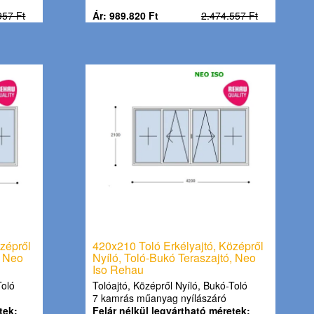
957 Ft
Ár: 989.820 Ft
2.474.557 Ft
zépről
420x210 Toló Erkélyajtó, Középről
, Neo
Nyíló, Toló-Bukó Teraszajtó, Neo
Iso Rehau
Toló
Tolóajtó, Középről Nyíló, Bukó-Toló
7 kamrás műanyag nyílászáró
tek:
Felár nélkül legyártható méretek: