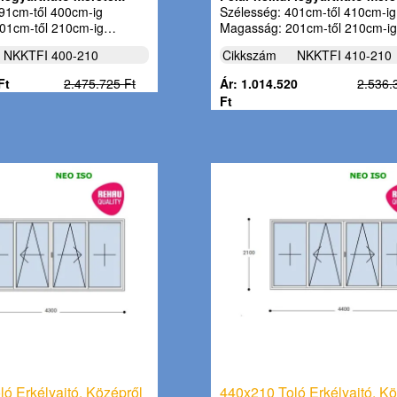
91cm-től 400cm-ig
Szélesség: 401cm-től 410cm-ig
01cm-től 210cm-ig…
Magasság: 201cm-től 210cm-i
NKKTFI 400-210
Cikkszám
NKKTFI 410-210
Ft
2.475.725 Ft
Ár: 1.014.520
2.536.
Ft
ó Erkélyajtó, Középről
440x210 Toló Erkélyajtó, Kö