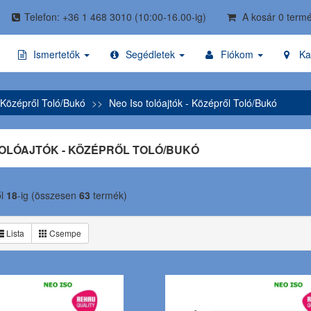
Telefon: +36 1 468 3010
(10:00-16.00-ig)
A kosár 0 termé
Ismertetők
Segédletek
Fiókom
Ka
 Középről Toló/Bukó
Neo Iso tolóajtók - Középről Toló/Bukó
TOLÓAJTÓK - KÖZÉPRŐL TOLÓ/BUKÓ
ől
18
-ig (összesen
63
termék)
Lista
Csempe