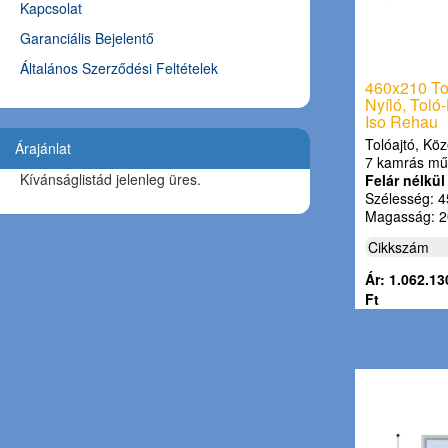
Kapcsolat
Garanciális Bejelentő
Általános Szerződési Feltételek
460x210 Tol
Nyíló, Toló
Iso Rehau
Tolóajtó, Köz
Árajánlat
7 kamrás mű
Kívánságlistád jelenleg üres.
Felár nélkül
Szélesség: 4
Magasság: 2
Cikkszám
Ár: 1.062.13
Ft