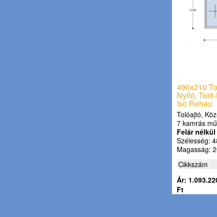
490x210 Tol
Nyíló, Toló
Iso Rehau
Tolóajtó, Köz
7 kamrás mű
Felár nélkül
Szélesség: 4
Magasság: 2
Cikkszám
Ár: 1.093.22
Ft