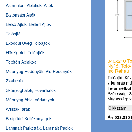
Alumínium Ablakok, Ajtók
Biztonsági Ajtók
Belső Ajtók, Beltéri Ajtók
Tolóajtók
Expodul Üveg Tolóajtók
Hőszigetelt Tolóajtók
340x210 Tol
Tetőtéri Ablakok
Nyíló, Toló
Iso Rehau
Műanyag Redőnyök, Alu Redőnyök
Tolóajtó, Köz
Zsaluziák
7 kamrás mű
Felár nélkül
Szúnyoghálók, Rovarhálók
Szélesség: 3
Magasság: 2
Műanyag Ablakpárkányok
Cikkszám
Árlisták, árak
Ár: 938.030 
Beépítési Kellékanyagok
Laminált Parketták, Laminált Padlók