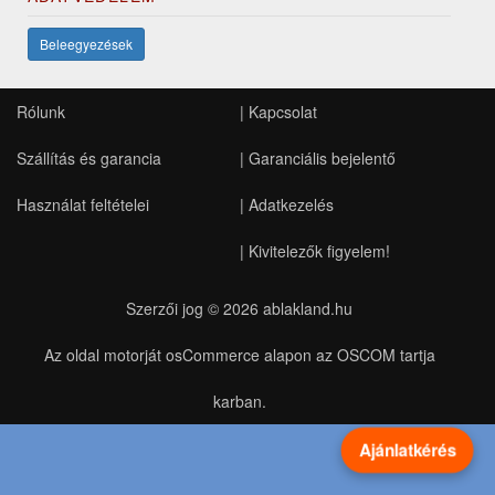
Beleegyezések
Rólunk
|
Kapcsolat
Szállítás és garancia
|
Garanciális bejelentő
Használat feltételei
|
Adatkezelés
|
Kivitelezők figyelem!
Szerzői jog © 2026
ablakland.hu
Az oldal motorját osCommerce alapon az OSCOM tartja
karban.
Ajánlatkérés