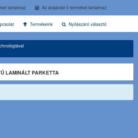
ket tartalmaz
Az árajánlat 0 terméket tartalmaz
pcsolat
Termékeink
Nyílászáró választó
chnológiával
TŰ LAMINÁLT PARKETTA