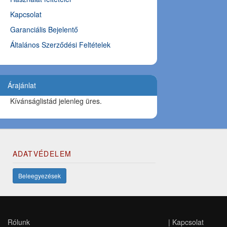
Kapcsolat
Garanciális Bejelentő
Általános Szerződési Feltételek
Árajánlat
Kívánságlistád jelenleg üres.
ADATVÉDELEM
Beleegyezések
Rólunk
|
Kapcsolat