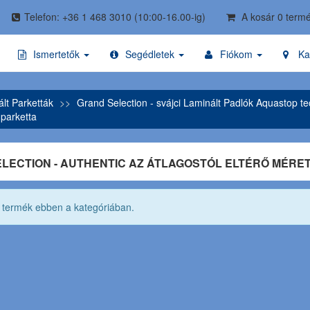
Telefon: +36 1 468 3010
(10:00-16.00-ig)
A kosár 0 termé
Ismertetők
Segédletek
Fiókom
Ka
lt Parketták
Grand Selection - svájci Laminált Padlók Aquastop te
 parketta
LECTION - AUTHENTIC AZ ÁTLAGOSTÓL ELTÉRŐ MÉRE
ő termék ebben a kategóriában.