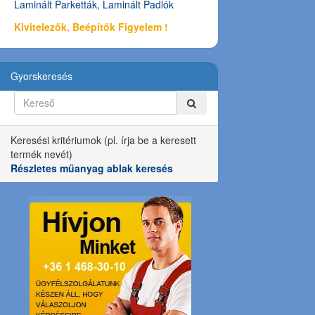
Laminált Parketták, Laminált Padlók
Kivitelezők, Beépítők Figyelem !
Gyorskeresés
Keresési kritériumok (pl. írja be a keresett
termék nevét)
Részletes műanyag ablak keresés