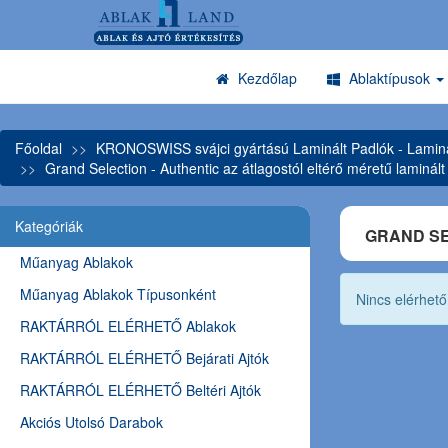
Kezdőlap
Ablaktípusok
Főoldal
KRONOSWISS svájci gyártású Laminált Padlók - Laminá
Grand Selection - Authentic az átlagostól eltérő méretű laminált
Kategóriák
GRAND SE
Műanyag Ablakok
Műanyag Ablakok Típusonként
Nincs elérhet
RAKTÁRRÓL ELÉRHETŐ Ablakok
RAKTÁRRÓL ELÉRHETŐ Bejárati Ajtók
RAKTÁRRÓL ELÉRHETŐ Beltéri Ajtók
Akciós Utolsó Darabok