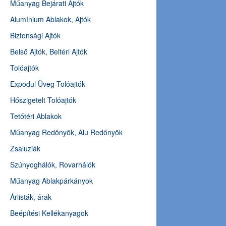
Műanyag Bejárati Ajtók
Alumínium Ablakok, Ajtók
Biztonsági Ajtók
Belső Ajtók, Beltéri Ajtók
Tolóajtók
Expodul Üveg Tolóajtók
Hőszigetelt Tolóajtók
Tetőtéri Ablakok
Műanyag Redőnyök, Alu Redőnyök
Zsaluziák
Szúnyoghálók, Rovarhálók
Műanyag Ablakpárkányok
Árlisták, árak
Beépítési Kellékanyagok