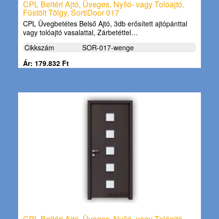
CPL Beltéri Ajtó, Üveges, Nyíló- vagy Tolóajtó,
Füstölt Tölgy, SortiDoor 017
CPL Üvegbetétes Belső Ajtó, 3db erősített ajtópánttal
vagy tolóajtó vasalattal, Zárbetéttel…
Cikkszám
SOR-017-wenge
Ár: 179.832 Ft
CPL Beltéri Ajtó, Üveges, Nyíló- vagy Tolóajtó,