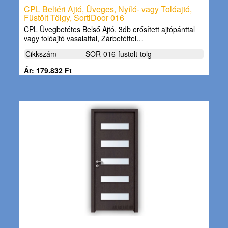
CPL Beltéri Ajtó, Üveges, Nyíló- vagy Tolóajtó,
Füstölt Tölgy, SortiDoor 016
CPL Üvegbetétes Belső Ajtó, 3db erősített ajtópánttal
vagy tolóajtó vasalattal, Zárbetéttel…
Cikkszám
SOR-016-fustolt-tolg
Ár: 179.832 Ft