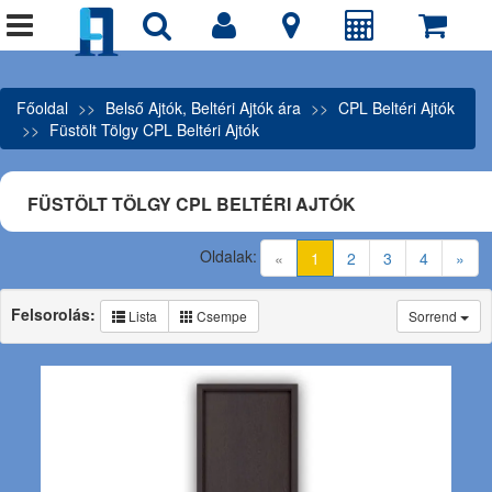
Főoldal
Belső Ajtók, Beltéri Ajtók ára
CPL Beltéri Ajtók
Füstölt Tölgy CPL Beltéri Ajtók
FÜSTÖLT TÖLGY CPL BELTÉRI AJTÓK
Oldalak:
(current)
«
1
2
3
4
»
Felsorolás:
Lista
Csempe
Sorrend