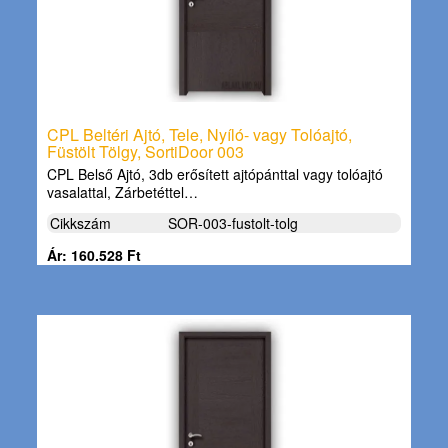
CPL Beltéri Ajtó, Tele, Nyíló- vagy Tolóajtó,
Füstölt Tölgy, SortiDoor 003
CPL Belső Ajtó, 3db erősített ajtópánttal vagy tolóajtó
vasalattal, Zárbetéttel…
Cikkszám
SOR-003-fustolt-tolg
Ár: 160.528 Ft