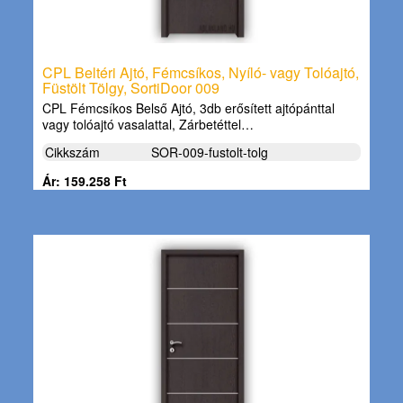
CPL Beltéri Ajtó, Fémcsíkos, Nyíló- vagy Tolóajtó,
Füstölt Tölgy, SortiDoor 009
CPL Fémcsíkos Belső Ajtó, 3db erősített ajtópánttal
vagy tolóajtó vasalattal, Zárbetéttel…
Cikkszám
SOR-009-fustolt-tolg
Ár: 159.258 Ft