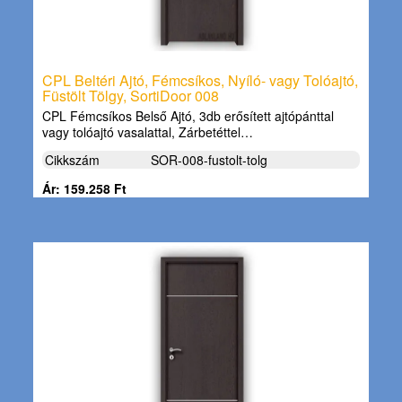
CPL Beltéri Ajtó, Fémcsíkos, Nyíló- vagy Tolóajtó,
Füstölt Tölgy, SortiDoor 008
CPL Fémcsíkos Belső Ajtó, 3db erősített ajtópánttal
vagy tolóajtó vasalattal, Zárbetéttel…
Cikkszám
SOR-008-fustolt-tolg
Ár: 159.258 Ft