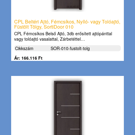
CPL Beltéri Ajtó, Fémcsíkos, Nyíló- vagy Tolóajtó,
Füstölt Tölgy, SortiDoor 010
CPL Fémcsíkos Belső Ajtó, 3db erősített ajtópánttal
vagy tolóajtó vasalattal, Zárbetéttel…
Cikkszám
SOR-010-fustolt-tolg
Ár: 166.116 Ft