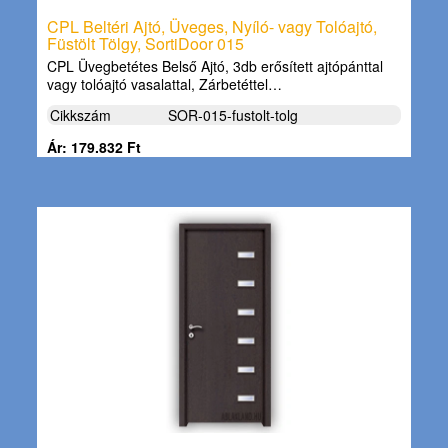
CPL Beltéri Ajtó, Üveges, Nyíló- vagy Tolóajtó,
Füstölt Tölgy, SortiDoor 015
CPL Üvegbetétes Belső Ajtó, 3db erősített ajtópánttal
vagy tolóajtó vasalattal, Zárbetéttel…
Cikkszám
SOR-015-fustolt-tolg
Ár: 179.832 Ft