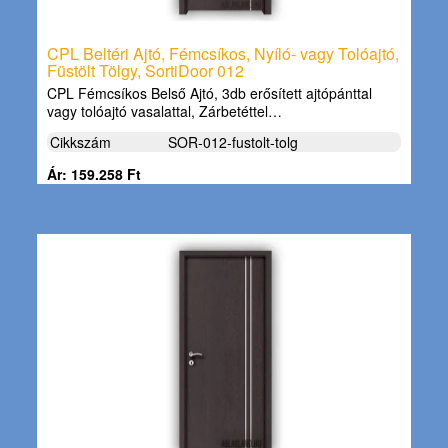
CPL Beltéri Ajtó, Fémcsíkos, Nyíló- vagy Tolóajtó,
Füstölt Tölgy, SortiDoor 012
CPL Fémcsíkos Belső Ajtó, 3db erősített ajtópánttal
vagy tolóajtó vasalattal, Zárbetéttel…
Cikkszám
SOR-012-fustolt-tolg
Ár: 159.258 Ft