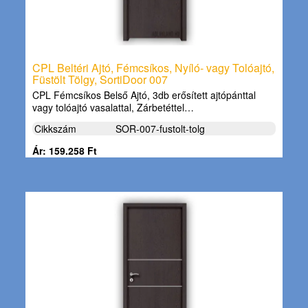
CPL Beltéri Ajtó, Fémcsíkos, Nyíló- vagy Tolóajtó,
Füstölt Tölgy, SortiDoor 007
CPL Fémcsíkos Belső Ajtó, 3db erősített ajtópánttal
vagy tolóajtó vasalattal, Zárbetéttel…
Cikkszám
SOR-007-fustolt-tolg
Ár: 159.258 Ft