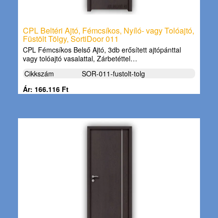
CPL Beltéri Ajtó, Fémcsíkos, Nyíló- vagy Tolóajtó,
Füstölt Tölgy, SortiDoor 011
CPL Fémcsíkos Belső Ajtó, 3db erősített ajtópánttal
vagy tolóajtó vasalattal, Zárbetéttel…
Cikkszám
SOR-011-fustolt-tolg
Ár: 166.116 Ft