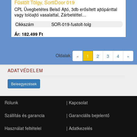
Füstölt Tölgy, SortiDoor 019
CPL Üvegbetétes Belső Ajtó, 3db erősített ajtópánttal
vagy tolóajtó vasalattal, Zárbetéttel…
Cikkszám
SOR-019-fustolt-tolg
Ár: 182.499 Ft
Oldalak:
(current)
«
1
2
3
4
»
ADATVÉDELEM
Beleegyezések
Rólunk
|
Kapcsolat
Szállítás és garancia
|
Garanciális bejelentő
Használat feltételei
|
Adatkezelés