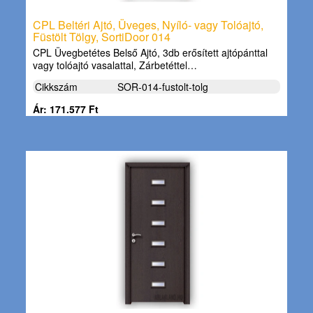
CPL Beltéri Ajtó, Üveges, Nyíló- vagy Tolóajtó,
Füstölt Tölgy, SortiDoor 014
CPL Üvegbetétes Belső Ajtó, 3db erősített ajtópánttal
vagy tolóajtó vasalattal, Zárbetéttel…
Cikkszám
SOR-014-fustolt-tolg
Ár: 171.577 Ft