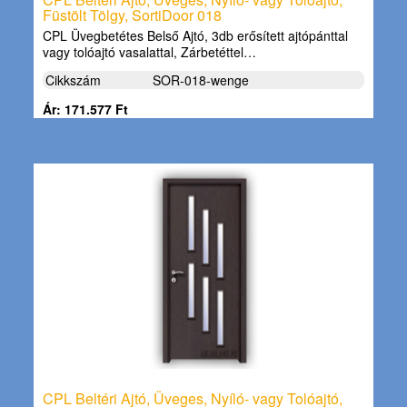
Füstölt Tölgy, SortiDoor 018
CPL Üvegbetétes Belső Ajtó, 3db erősített ajtópánttal
vagy tolóajtó vasalattal, Zárbetéttel…
Cikkszám
SOR-018-wenge
Ár: 171.577 Ft
CPL Beltéri Ajtó, Üveges, Nyíló- vagy Tolóajtó,