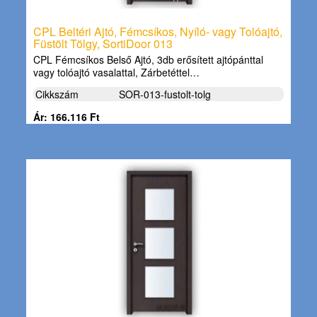
CPL Beltéri Ajtó, Fémcsíkos, Nyíló- vagy Tolóajtó,
Füstölt Tölgy, SortiDoor 013
CPL Fémcsíkos Belső Ajtó, 3db erősített ajtópánttal
vagy tolóajtó vasalattal, Zárbetéttel…
Cikkszám
SOR-013-fustolt-tolg
Ár: 166.116 Ft