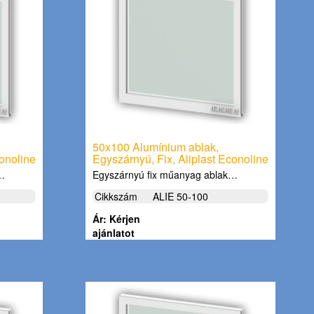
50x100 Alumínium ablak,
conoline
Egyszárnyú, Fix, Aliplast Econoline
k…
Egyszárnyú fix műanyag ablak…
Cikkszám
ALIE 50-100
Ár: Kérjen
ajánlatot