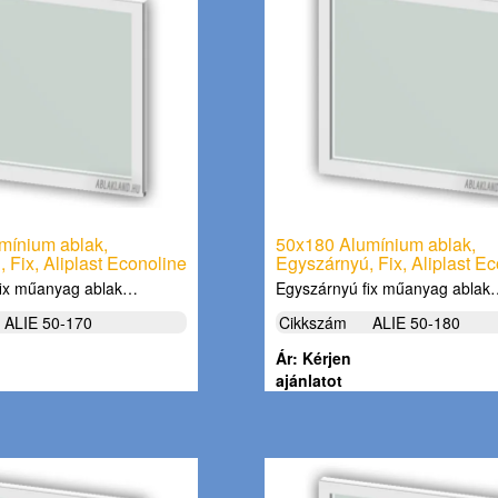
mínium ablak,
50x180 Alumínium ablak,
 Fix, Aliplast Econoline
Egyszárnyú, Fix, Aliplast E
fix műanyag ablak…
Egyszárnyú fix műanyag abla
ALIE 50-170
Cikkszám
ALIE 50-180
Ár: Kérjen
ajánlatot