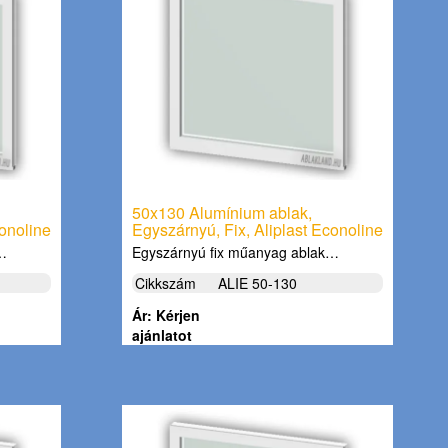
50x130 Alumínium ablak,
conoline
Egyszárnyú, Fix, Aliplast Econoline
k…
Egyszárnyú fix műanyag ablak…
Cikkszám
ALIE 50-130
Ár: Kérjen
ajánlatot