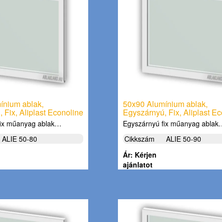
ínium ablak,
50x90 Alumínium ablak,
 Fix, Aliplast Econoline
Egyszárnyú, Fix, Aliplast E
fix műanyag ablak…
Egyszárnyú fix műanyag abla
ALIE 50-80
Cikkszám
ALIE 50-90
Ár: Kérjen
ajánlatot