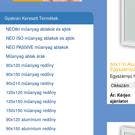
Gyakran Keresett Termékek
NEO80 műanyag ablakok és ajtók
NEO ISO műanyag ablakok és ajtók
NEO PASSIVE műanyag ablakok
Műanyag ablak árak
50x110 Alu
90x120 műanyag redőny
Egyszárnyú,
90x150 műanyag redőny
Egyszárnyú 
90x210 műanyag redőny
Cikkszám
120x120 műanyag redőny
Ár: Kérjen
ajánlatot
120x150 műanyag redőny
150x150 műanyag redőny
90x120 alumínium redőny
90x150 alumínium redőny