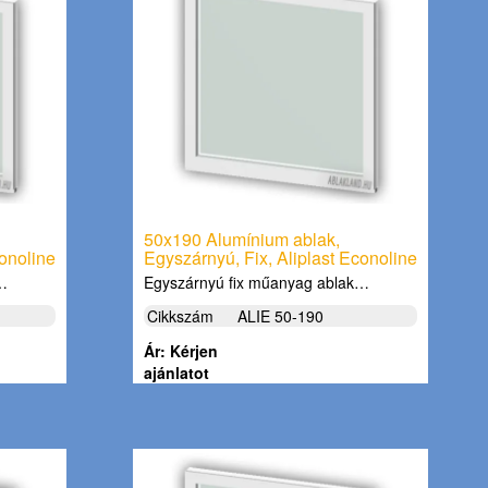
50x190 Alumínium ablak,
conoline
Egyszárnyú, Fix, Aliplast Econoline
k…
Egyszárnyú fix műanyag ablak…
Cikkszám
ALIE 50-190
Ár: Kérjen
ajánlatot