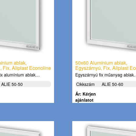
ínium ablak,
50x60 Alumínium ablak,
 Fix, Aliplast Econoline
Egyszárnyú, Fix, Aliplast E
ix alumínium ablak…
Egyszárnyú fix műanyag abla
ALIE 50-50
Cikkszám
ALIE 50-60
Ár: Kérjen
ajánlatot