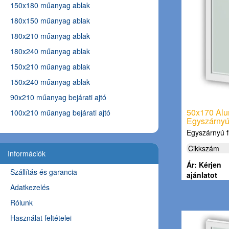
150x180 műanyag ablak
180x150 műanyag ablak
180x210 műanyag ablak
180x240 műanyag ablak
150x210 műanyag ablak
150x240 műanyag ablak
90x210 műanyag bejárati ajtó
50x170 Alu
100x210 műanyag bejárati ajtó
Egyszárnyú,
Egyszárnyú 
Cikkszám
Információk
Ár: Kérjen
Szállítás és garancia
ajánlatot
Adatkezelés
Rólunk
Használat feltételei