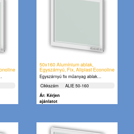
50x160 Alumínium ablak,
conoline
Egyszárnyú, Fix, Aliplast Econoline
k…
Egyszárnyú fix műanyag ablak…
Cikkszám
ALIE 50-160
Ár: Kérjen
ajánlatot