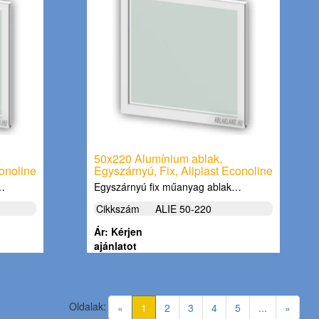
50x220 Alumínium ablak,
conoline
Egyszárnyú, Fix, Aliplast Econoline
k…
Egyszárnyú fix műanyag ablak…
Cikkszám
ALIE 50-220
Ár: Kérjen
ajánlatot
Oldalak:
(current)
«
1
2
3
4
5
...
»