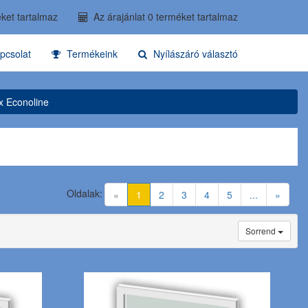
ket tartalmaz
Az árajánlat 0 terméket tartalmaz
pcsolat
Termékeink
Nyílászáró választó
x Econoline
Oldalak:
(current)
«
1
2
3
4
5
...
»
Sorrend