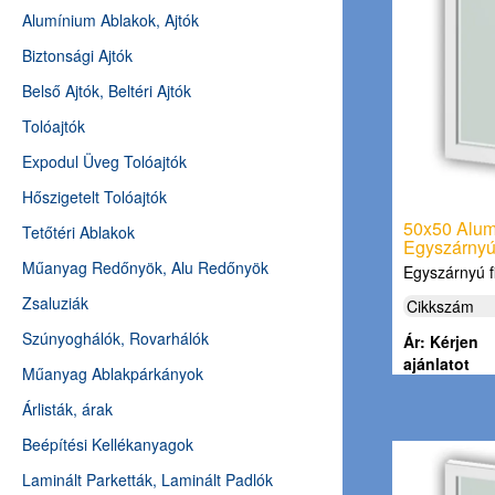
Alumínium Ablakok, Ajtók
Biztonsági Ajtók
Belső Ajtók, Beltéri Ajtók
Tolóajtók
Expodul Üveg Tolóajtók
Hőszigetelt Tolóajtók
50x50 Alum
Tetőtéri Ablakok
Egyszárnyú,
Műanyag Redőnyök, Alu Redőnyök
Egyszárnyú f
Zsaluziák
Cikkszám
Szúnyoghálók, Rovarhálók
Ár: Kérjen
ajánlatot
Műanyag Ablakpárkányok
Árlisták, árak
Beépítési Kellékanyagok
Laminált Parketták, Laminált Padlók