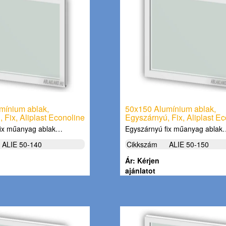
mínium ablak,
50x150 Alumínium ablak,
 Fix, Aliplast Econoline
Egyszárnyú, Fix, Aliplast E
fix műanyag ablak…
Egyszárnyú fix műanyag abla
ALIE 50-140
Cikkszám
ALIE 50-150
Ár: Kérjen
ajánlatot