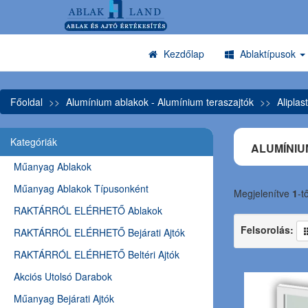
Kezdőlap
Ablaktípusok
Főoldal
Alumínium ablakok - Alumínium teraszajtók
Aliplas
Kategóriák
ALUMÍNIU
Műanyag Ablakok
Műanyag Ablakok Típusonként
Megjelenítve
1
-t
RAKTÁRRÓL ELÉRHETŐ Ablakok
Felsorolás:
RAKTÁRRÓL ELÉRHETŐ Bejárati Ajtók
RAKTÁRRÓL ELÉRHETŐ Beltéri Ajtók
Akciós Utolsó Darabok
Műanyag Bejárati Ajtók