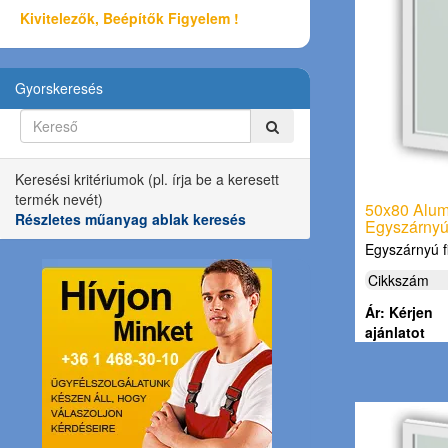
Kivitelezők, Beépítők Figyelem !
Gyorskeresés
Keresési kritériumok (pl. írja be a keresett
termék nevét)
50x80 Alum
Részletes műanyag ablak keresés
Egyszárnyú,
Egyszárnyú 
Cikkszám
Ár: Kérjen
ajánlatot