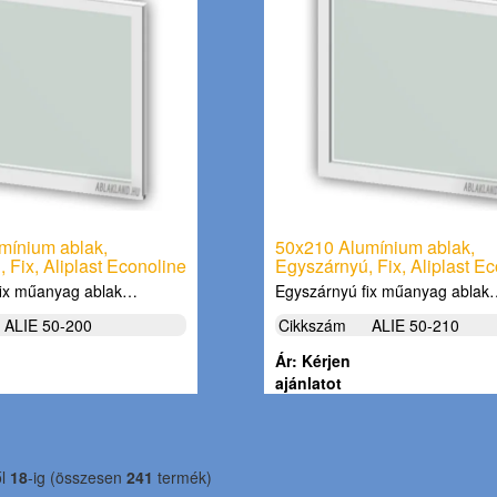
mínium ablak,
50x210 Alumínium ablak,
 Fix, Aliplast Econoline
Egyszárnyú, Fix, Aliplast E
fix műanyag ablak…
Egyszárnyú fix műanyag abla
ALIE 50-200
Cikkszám
ALIE 50-210
Ár: Kérjen
ajánlatot
ől
18
-ig (összesen
241
termék)