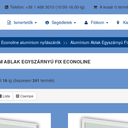
Telefon: +36 1 468 3010
(10:00-16.00-ig)
A kosár 0 termé
Ismertetők
Segédletek
Fiókom
Ka
t Econoline alumínium nyílászárók
Alumínium Ablak Egyszárnyú Fi
M ABLAK EGYSZÁRNYÚ FIX ECONOLINE
ől
18
-ig (összesen
241
termék)
Lista
Csempe