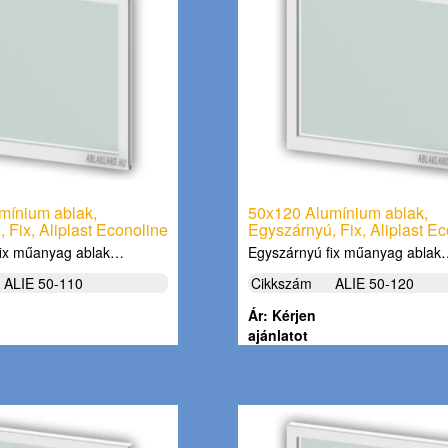
mínium ablak,
50x120 Alumínium ablak,
 Fix, Aliplast Econoline
Egyszárnyú, Fix, Aliplast E
fix műanyag ablak…
Egyszárnyú fix műanyag abla
ALIE 50-110
Cikkszám
ALIE 50-120
Ár: Kérjen
ajánlatot