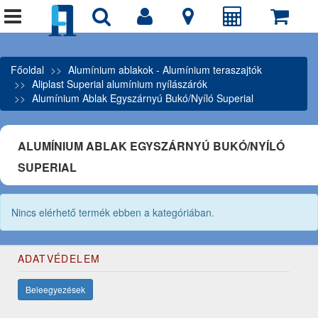
Főoldal
Alumínium ablakok - Alumínium teraszajtók
Aliplast Superial alumínium nyílászárók
Alumínium Ablak Egyszárnyú Bukó/Nyíló Superial
ALUMÍNIUM ABLAK EGYSZÁRNYÚ BUKÓ/NYÍLÓ
SUPERIAL
Nincs elérhető termék ebben a kategóriában.
ADATVÉDELEM
Beleegyezések