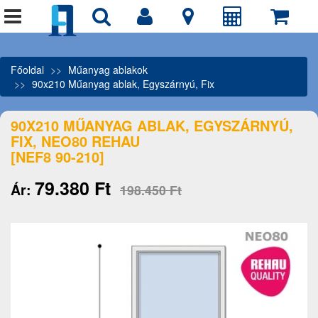
Főoldal
Műanyag ablakok
90x210 Műanyag ablak, Egyszárnyú, Fix
90X210 MŰANYAG ABLAK, EGYSZÁRNYÚ,
FIX, NEO80 REHAU
[NEF8 90-210]
79.380 Ft
Ár:
198.450 Ft