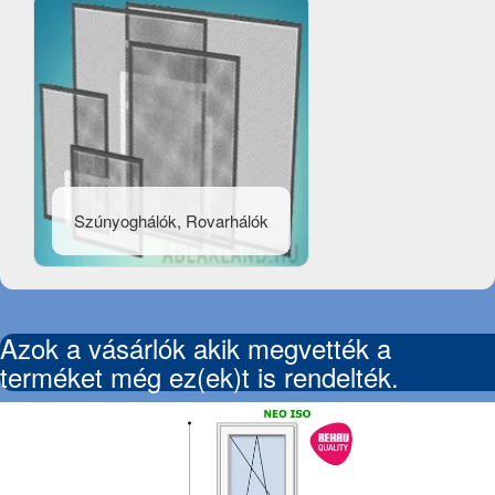
Szúnyoghálók, Rovarhálók
Azok a vásárlók akik megvették a
terméket még ez(ek)t is rendelték.