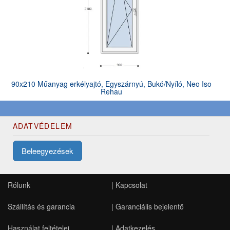
90x210 Műanyag erkélyajtó, Egyszárnyú, Bukó/Nyíló, Neo Iso
Rehau
ADATVÉDELEM
Beleegyezések
Rólunk
|
Kapcsolat
Szállítás és garancia
|
Garanciális bejelentő
Használat feltételei
|
Adatkezelés