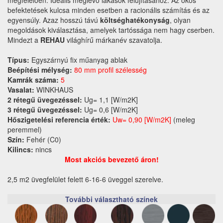
befektetések kulcsa minden esetben a racionális számítás és az
egyensúly. Azaz hosszú távú
költséghatékonyság
, olyan
megoldások kiválasztása, amelyek tartóssága nem hagy cserben.
Mindezt a
REHAU
világhírű márkanév szavatolja.
Típus:
Egyszárnyú fix műanyag ablak
Beépítési mélység:
80 mm profil szélesség
Kamrák száma:
5
Vasalat:
WINKHAUS
2 rétegű üvegezéssel:
Ug= 1,1 [W/m2K]
3 rétegű üvegezéssel:
Ug= 0,6 [W/m2K]
Hőszigetelési referencia érték:
Uw= 0,90 [W/m2K]
(meleg
peremmel)
Szín:
Fehér (C0)
Kilincs:
nincs
Most akciós bevezető áron!
2,5 m2 üvegfelület felett 6-16-6 üveggel szerelve.
További választható színek