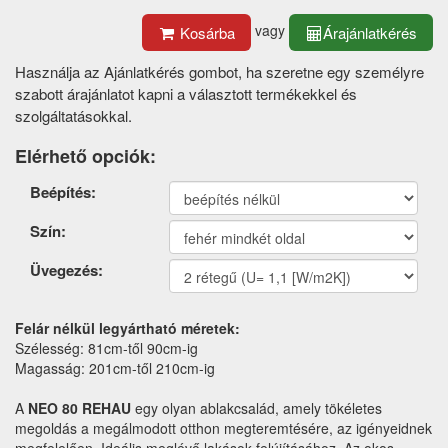
vagy
Kosárba
Árajánlatkérés
Használja az Ajánlatkérés gombot, ha szeretne egy személyre
szabott árajánlatot kapni a választott termékekkel és
szolgáltatásokkal.
Elérhető opciók:
Termék
Beépítés:
opciók
Szín:
Üvegezés:
Felár nélkül legyártható méretek:
Szélesség: 81cm-től 90cm-ig
Magasság: 201cm-től 210cm-ig
A
NEO 80 REHAU
egy olyan ablakcsalád, amely tökéletes
megoldás a megálmodott otthon megteremtésére, az igényeidnek
megfelelően. Ideális meglévő lakások felújításához. Az okos