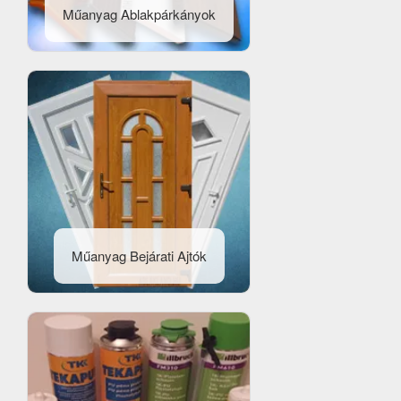
Műanyag Ablakpárkányok
Műanyag Bejárati Ajtók