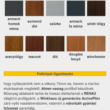
antracit
sorrentó
antracit
homok
szürke
sötét tölgy
dió
fa minta
minta
douglas
aranytölgy
macoré
dió
winchester
fenyő
Felhívjuk figyelmedet
hogy nyílászáróink nem a vékony 70mm-es, hanem a mai kor
elvárásainak megfelelő,
80mm vastag
profilból készülnek.
Műanyag ablakaink tartós és hosszú élettartamát a
REHAU
világhírű profilgyártó, a
Winkhaus új generációs ActivePilot
záró-nyitó vasalatrendszere, valamint a
robotizált gyártási
folyamat
garantálja.