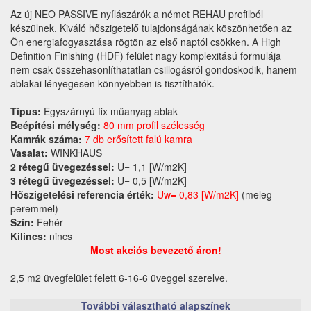
Az új NEO PASSIVE nyílászárók a német REHAU profilból
készülnek. Kiváló hőszigetelő tulajdonságának köszönhetően az
Ön energiafogyasztása rögtön az első naptól csökken. A High
Definition Finishing (HDF) felület nagy komplexitású formulája
nem csak összehasonlíthatatlan csillogásról gondoskodik, hanem
ablakai lényegesen könnyebben is tisztíthatók.
Típus:
Egyszárnyú fix műanyag ablak
Beépítési mélység:
80 mm profil szélesség
Kamrák száma:
7 db erősített falú kamra
Vasalat:
WINKHAUS
2 rétegű üvegezéssel:
U= 1,1 [W/m2K]
3 rétegű üvegezéssel:
U= 0,5 [W/m2K]
Hőszigetelési referencia érték:
Uw= 0,83 [W/m2K]
(meleg
peremmel)
Szín:
Fehér
Kilincs:
nincs
Most akciós bevezető áron!
2,5 m2 üvegfelület felett 6-16-6 üveggel szerelve.
További választható alapszínek