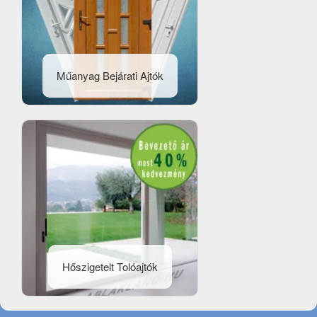
Műanyag Bejárati Ajtók
Hőszigetelt Tolóajtók