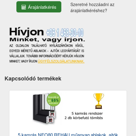
Szeretné hozzáadni az
Árajánlatkérés
árajánlatkéréshez?
Kapcsolódó termékek
5 kamrás NEO80 REHAU műanyag ablakok, ajtók