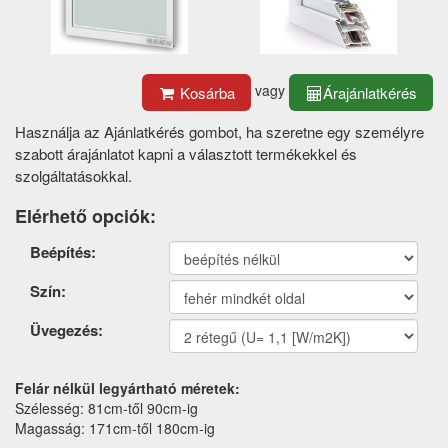
vagy
Kosárba
Árajánlatkérés
Használja az Ajánlatkérés gombot, ha szeretne egy személyre
szabott árajánlatot kapni a választott termékekkel és
szolgáltatásokkal.
Elérhető opciók:
Termék
Beépítés:
opciók
Szín:
Üvegezés:
Felár nélkül legyártható méretek:
Szélesség: 81cm-től 90cm-ig
Magasság: 171cm-től 180cm-ig