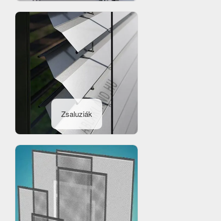
Zsaluziák