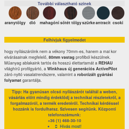
További választható színek
aranytölgy
dió
mahagóni
sötét tölgy
szürke
antracit
csoki
Felhívjuk figyelmedet
hogy nyílászáróink nem a vékony 70mm-es, hanem a mai kor
elvárásainak megfelelő,
80mm vastag
profilból készülnek.
Műanyag ablakaink tartós és hosszú élettartamát a
REHAU
világhírű profilgyártó, a
Winkhaus új generációs ActivePilot
záró-nyitó vasalatrendszere, valamint a
robotizált gyártási
folyamat
garantálja.
Tipp: Ha gyanúsan olcsó nyílászárót találtál a weben,
vásárlás előtt mindig érdeklődj a technikai részletekről, a
forgalmazóról, a termék eredetéről. Technikai kérdéssel
hozzánk is fordulhatsz. Szívesen segítünk.
Központi
telefonszámunk:
+36 (1) 468-30-10
Hívás most!