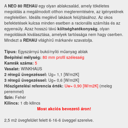
A
NEO 80 REHAU
egy olyan ablakcsalád, amely tökéletes
megoldás a megálmodott otthon megteremtésére, az igényeidnek
megfelelően. Ideális meglévő lakások felújításához. Az okos
befektetések kulcsa minden esetben a racionális számítás és az
egyensúly. Azaz hosszú távú
költséghatékonyság
, olyan
megoldások kiválasztása, amelyek tartóssága nem hagy cserben.
Mindezt a
REHAU
világhírű márkanév szavatolja.
Típus:
Egyszárnyú bukó/nyíló műanyag ablak
Beépítési mélység:
80 mm profil szélesség
Kamrák száma:
5
Vasalat:
WINKHAUS
2 rétegű üvegezéssel:
Ug= 1,1 [W/m2K]
3 rétegű üvegezéssel:
Ug= 0,6 [W/m2K]
Hőszigetelési referencia érték:
Uw= 0,90 [W/m2K]
(meleg
peremmel)
Szín:
Fehér
Kilincs:
1 db kilincs
Most akciós bevezető áron!
2,5 m2 üvegfelület felett 6-16-6 üveggel szerelve.