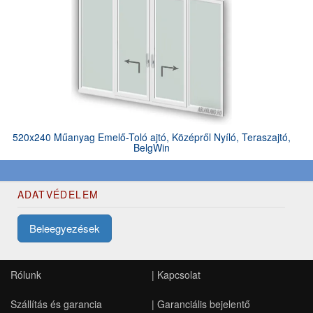
520x240 Műanyag Emelő-Toló ajtó, Középről Nyíló, Teraszajtó,
BelgWin
ADATVÉDELEM
Beleegyezések
Rólunk
|
Kapcsolat
Szállítás és garancia
|
Garanciális bejelentő