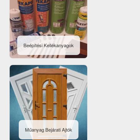
Beépítési Kellékanyagok
Műanyag Bejárati Ajtók