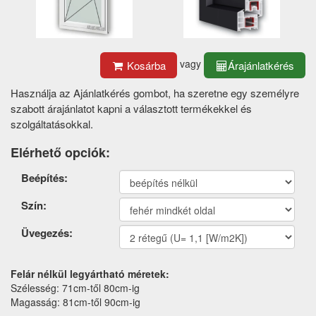
vagy
Kosárba
Árajánlatkérés
Használja az Ajánlatkérés gombot, ha szeretne egy személyre
szabott árajánlatot kapni a választott termékekkel és
szolgáltatásokkal.
Elérhető opciók:
Termék
Beépítés:
opciók
Szín:
Üvegezés:
Felár nélkül legyártható méretek:
Szélesség: 71cm-től 80cm-ig
Magasság: 81cm-től 90cm-ig