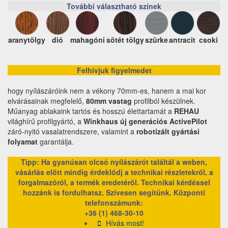
További választható színek
aranytölgy
dió
mahagóni
sötét tölgy
szürke
antracit
csoki
Felhívjuk figyelmedet
hogy nyílászáróink nem a vékony 70mm-es, hanem a mai kor
elvárásainak megfelelő,
80mm vastag
profilból készülnek.
Műanyag ablakaink tartós és hosszú élettartamát a
REHAU
világhírű profilgyártó, a
Winkhaus új generációs ActivePilot
záró-nyitó vasalatrendszere, valamint a
robotizált gyártási
folyamat
garantálja.
Tipp: Ha gyanúsan olcsó nyílászárót találtál a weben,
vásárlás előtt mindig érdeklődj a technikai részletekről, a
forgalmazóról, a termék eredetéről. Technikai kérdéssel
hozzánk is fordulhatsz. Szívesen segítünk.
Központi
telefonszámunk:
+36 (1) 468-30-10
Hívás most!