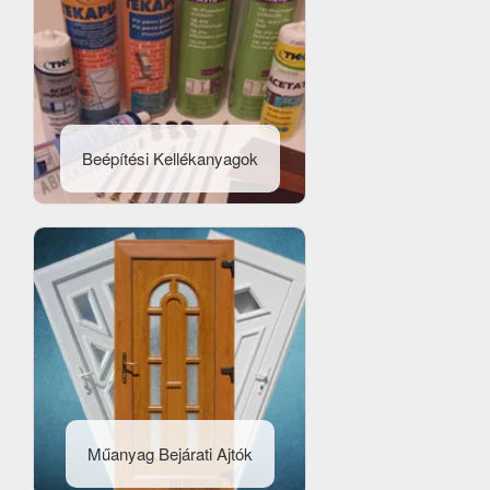
Beépítési Kellékanyagok
Műanyag Bejárati Ajtók