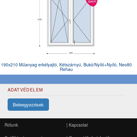
190x210 Műanyag erkélyajtó, Kétszárnyú, Bukó/Nyíló+Nyíló, Neo80
Rehau
ADATVÉDELEM
Beleegyezések
Rólunk
|
Kapcsolat