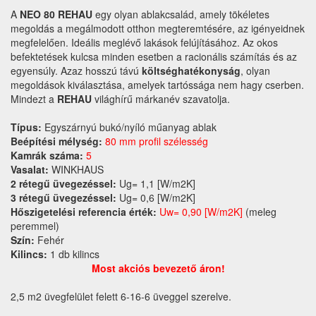
A
NEO 80 REHAU
egy olyan ablakcsalád, amely tökéletes
megoldás a megálmodott otthon megteremtésére, az igényeidnek
megfelelően. Ideális meglévő lakások felújításához. Az okos
befektetések kulcsa minden esetben a racionális számítás és az
egyensúly. Azaz hosszú távú
költséghatékonyság
, olyan
megoldások kiválasztása, amelyek tartóssága nem hagy cserben.
Mindezt a
REHAU
világhírű márkanév szavatolja.
Típus:
Egyszárnyú bukó/nyíló műanyag ablak
Beépítési mélység:
80 mm profil szélesség
Kamrák száma:
5
Vasalat:
WINKHAUS
2 rétegű üvegezéssel:
Ug= 1,1 [W/m2K]
3 rétegű üvegezéssel:
Ug= 0,6 [W/m2K]
Hőszigetelési referencia érték:
Uw= 0,90 [W/m2K]
(meleg
peremmel)
Szín:
Fehér
Kilincs:
1 db kilincs
Most akciós bevezető áron!
2,5 m2 üvegfelület felett 6-16-6 üveggel szerelve.