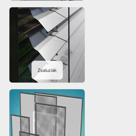
Zsaluziák