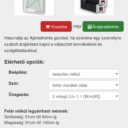
vagy
Kosárba
Árajánlatkérés
Használja az Ajánlatkérés gombot, ha szeretne egy személyre
szabott árajánlatot kapni a választott termékekkel és
szolgáltatásokkal.
Elérhető opciók:
Termék
Beépítés:
opciók
Szín:
Üvegezés:
Felár nélkül legyártható méretek:
Szélesség: 51cm-től 60cm-ig
Magasság: 91cm-től 100cm-ig