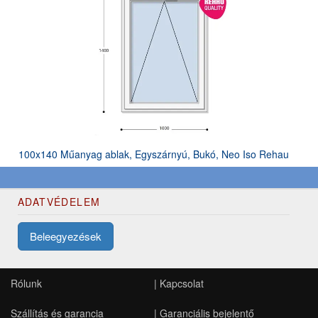
100x140 Műanyag ablak, Egyszárnyú, Bukó, Neo Iso Rehau
ADATVÉDELEM
Beleegyezések
Rólunk
|
Kapcsolat
Szállítás és garancia
|
Garanciális bejelentő