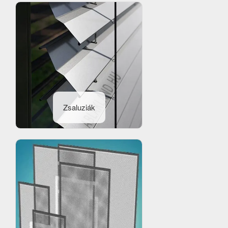
Zsaluziák