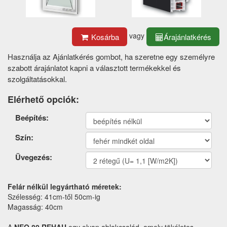
vagy
Kosárba
Árajánlatkérés
Használja az Ajánlatkérés gombot, ha szeretne egy személyre
szabott árajánlatot kapni a választott termékekkel és
szolgáltatásokkal.
Elérhető opciók:
Termék
Beépítés:
opciók
Szín:
Üvegezés:
Felár nélkül legyártható méretek:
Szélesség: 41cm-től 50cm-ig
Magasság: 40cm
A
NEO 80 REHAU
egy olyan ablakcsalád, amely tökéletes