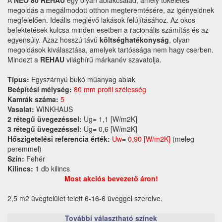
megoldás a megálmodott otthon megteremtésére, az igényeidnek
megfelelően. Ideális meglévő lakások felújításához. Az okos
befektetések kulcsa minden esetben a racionális számítás és az
egyensúly. Azaz hosszú távú
költséghatékonyság
, olyan
megoldások kiválasztása, amelyek tartóssága nem hagy cserben.
Mindezt a
REHAU
világhírű márkanév szavatolja.
Típus:
Egyszárnyú bukó műanyag ablak
Beépítési mélység:
80 mm profil szélesség
Kamrák száma:
5
Vasalat:
WINKHAUS
2 rétegű üvegezéssel:
Ug= 1,1 [W/m2K]
3 rétegű üvegezéssel:
Ug= 0,6 [W/m2K]
Hőszigetelési referencia érték:
Uw= 0,90 [W/m2K]
(meleg
peremmel)
Szín:
Fehér
Kilincs:
1 db kilincs
Most akciós bevezető áron!
2,5 m2 üvegfelület felett 6-16-6 üveggel szerelve.
További választható színek