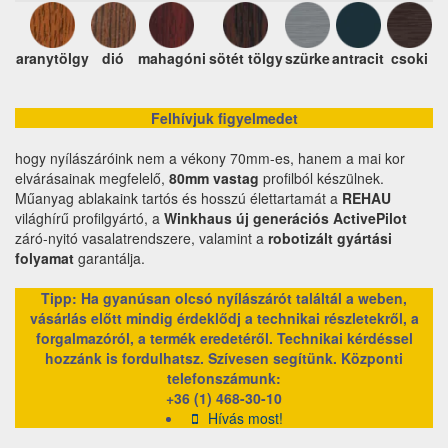
aranytölgy
dió
mahagóni
sötét tölgy
szürke
antracit
csoki
Felhívjuk figyelmedet
hogy nyílászáróink nem a vékony 70mm-es, hanem a mai kor
elvárásainak megfelelő,
80mm vastag
profilból készülnek.
Műanyag ablakaink tartós és hosszú élettartamát a
REHAU
világhírű profilgyártó, a
Winkhaus új generációs ActivePilot
záró-nyitó vasalatrendszere, valamint a
robotizált gyártási
folyamat
garantálja.
Tipp: Ha gyanúsan olcsó nyílászárót találtál a weben,
vásárlás előtt mindig érdeklődj a technikai részletekről, a
forgalmazóról, a termék eredetéről. Technikai kérdéssel
hozzánk is fordulhatsz. Szívesen segítünk.
Központi
telefonszámunk:
+36 (1) 468-30-10
Hívás most!