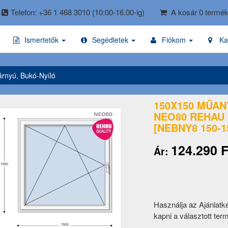
Telefon: +36 1 468 3010
(10:00-16.00-ig)
A kosár 0 termék
Ismertetők
Segédletek
Fiókom
Ka
rnyú, Bukó-Nyíló
150X150 MŰAN
NEO80 REHAU
[NEBNY8 150-1
124.290 F
Ár:
Használja az Ajánlatk
kapni a választott ter