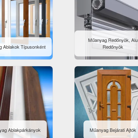
Műanyag Redőnyök, Alu
 Ablakok Típusonként
Redőnyök
yag Ablakpárkányok
Műanyag Bejárati Ajtók