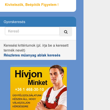
Kivitelezők, Beépítők Figyelem !
Gyorskeresés
Keresési kritériumok (pl. írja be a keresett
termék nevét)
Részletes műanyag ablak keresés