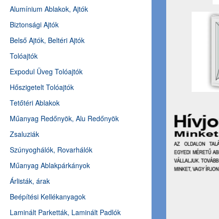
Alumínium Ablakok, Ajtók
Biztonsági Ajtók
Belső Ajtók, Beltéri Ajtók
Tolóajtók
Expodul Üveg Tolóajtók
Hőszigetelt Tolóajtók
Tetőtéri Ablakok
Műanyag Redőnyök, Alu Redőnyök
Zsaluziák
Szúnyoghálók, Rovarhálók
Műanyag Ablakpárkányok
Árlisták, árak
Beépítési Kellékanyagok
Laminált Parketták, Laminált Padlók