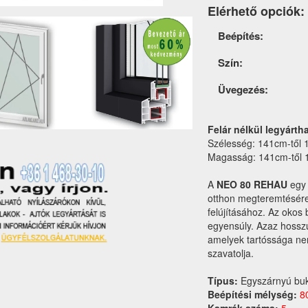
Elérhető opciók:
Termék
Beépítés:
opciók
Szín:
Üvegezés:
Felár nélkül legyárth
Szélesség: 141cm-től 
Magasság: 141cm-től 
A
NEO 80 REHAU
egy 
otthon megteremtésére
felújításához. Az okos
egyensúly. Azaz hossz
amelyek tartóssága n
szavatolja.
Típus:
Egyszárnyú bu
Beépítési mélység:
8