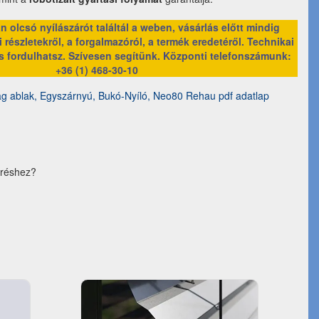
 olcsó nyílászárót találtál a weben, vásárlás előtt mindig
 részletekről, a forgalmazóról, a termék eredetéről. Technikai
s fordulhatsz. Szívesen segítünk.
Központi telefonszámunk:
+36 (1) 468-30-10
 ablak, Egyszárnyú, Bukó-Nyíló, Neo80 Rehau pdf adatlap
éréshez?