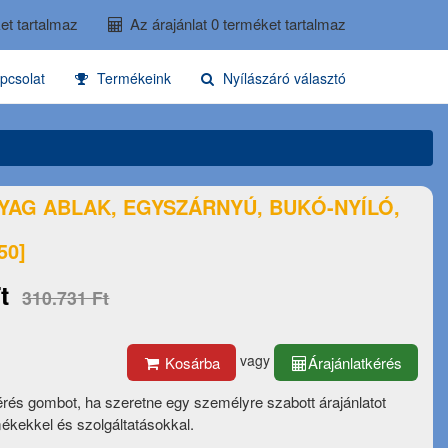
et tartalmaz
Az árajánlat 0 terméket tartalmaz
pcsolat
Termékeink
Nyílászáró választó
YAG ABLAK, EGYSZÁRNYÚ, BUKÓ-NYÍLÓ,
50]
t
310.731 Ft
vagy
Kosárba
Árajánlatkérés
érés gombot, ha szeretne egy személyre szabott árajánlatot
mékekkel és szolgáltatásokkal.