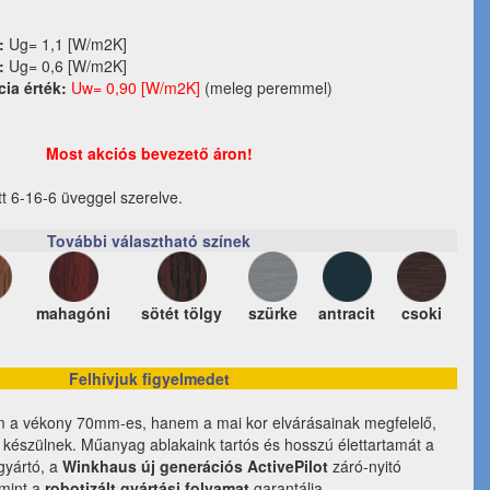
:
Ug= 1,1 [W/m2K]
:
Ug= 0,6 [W/m2K]
cia érték:
Uw= 0,90 [W/m2K]
(meleg peremmel)
Most akciós bevezető áron!
tt 6-16-6 üveggel szerelve.
További választható színek
mahagóni
sötét tölgy
szürke
antracit
csoki
Felhívjuk figyelmedet
m a vékony 70mm-es, hanem a mai kor elvárásainak megfelelő,
l készülnek. Műanyag ablakaink tartós és hosszú élettartamát a
lgyártó, a
Winkhaus új generációs ActivePilot
záró-nyitó
amint a
robotizált gyártási folyamat
garantálja.