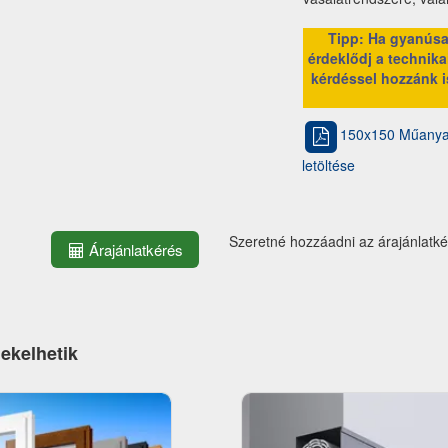
Tipp: Ha gyanúsan
érdeklődj a technikai
kérdéssel hozzánk i
150x150 Műanyag
letöltése
Szeretné hozzáadni az árajánlatk
Árajánlatkérés
dekelhetik