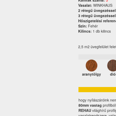
Kamrák száma:
5
Vasalat:
WINKHAUS
2 rétegű üvegezéssel
3 rétegű üvegezéssel
Hőszigetelési referen
Szín:
Fehér
Kilincs:
1 db kilincs
2,5 m2 üvegfelület fele
aranytölgy
dió
hogy nyílászáróink ne
80mm vastag
profilbó
REHAU
világhírű profi
vasalatrendszere, val