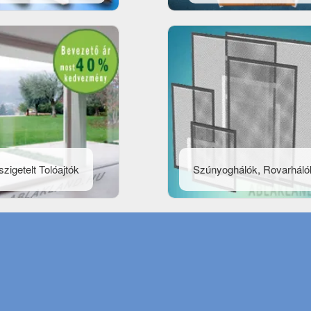
zigetelt Tolóajtók
Szúnyoghálók, Rovarháló