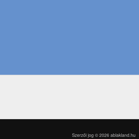
Szerzői jog © 2026
ablakland.hu