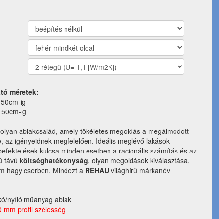
ató méretek:
150cm-ig
150cm-ig
olyan ablakcsalád, amely tökéletes megoldás a megálmodott
, az igényeidnek megfelelően. Ideális meglévő lakások
 befektetések kulcsa minden esetben a racionális számítás és az
ú távú
költséghatékonyság
, olyan megoldások kiválasztása,
em hagy cserben. Mindezt a
REHAU
világhírű márkanév
kó/nyíló műanyag ablak
0 mm profil szélesség