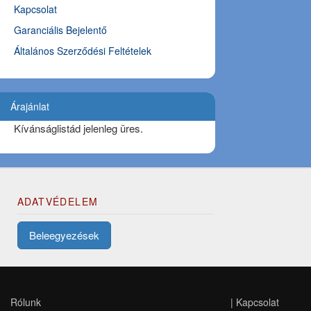
Kapcsolat
Garanciális Bejelentő
Általános Szerződési Feltételek
Árajánlat
Kívánságlistád jelenleg üres.
ADATVÉDELEM
Beleegyezések
Rólunk
|
Kapcsolat