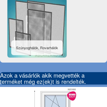
Szúnyoghálók, Rovarhálók
Azok a vásárlók akik megvették a
terméket még ez(ek)t is rendelték.