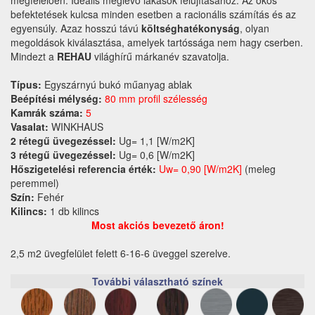
befektetések kulcsa minden esetben a racionális számítás és az
egyensúly. Azaz hosszú távú
költséghatékonyság
, olyan
megoldások kiválasztása, amelyek tartóssága nem hagy cserben.
Mindezt a
REHAU
világhírű márkanév szavatolja.
Típus:
Egyszárnyú bukó műanyag ablak
Beépítési mélység:
80 mm profil szélesség
Kamrák száma:
5
Vasalat:
WINKHAUS
2 rétegű üvegezéssel:
Ug= 1,1 [W/m2K]
3 rétegű üvegezéssel:
Ug= 0,6 [W/m2K]
Hőszigetelési referencia érték:
Uw= 0,90 [W/m2K]
(meleg
peremmel)
Szín:
Fehér
Kilincs:
1 db kilincs
Most akciós bevezető áron!
2,5 m2 üvegfelület felett 6-16-6 üveggel szerelve.
További választható színek