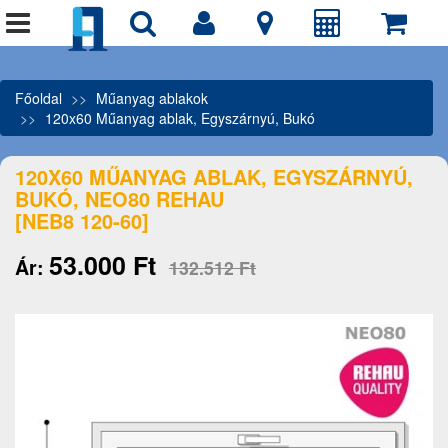
Főoldal
Műanyag ablakok
120x60 Műanyag ablak, Egyszárnyú, Bukó
120X60 MŰANYAG ABLAK, EGYSZÁRNYÚ,
BUKÓ, NEO80 REHAU
[NEB8 120-60]
53.000 Ft
Ár:
132.512 Ft