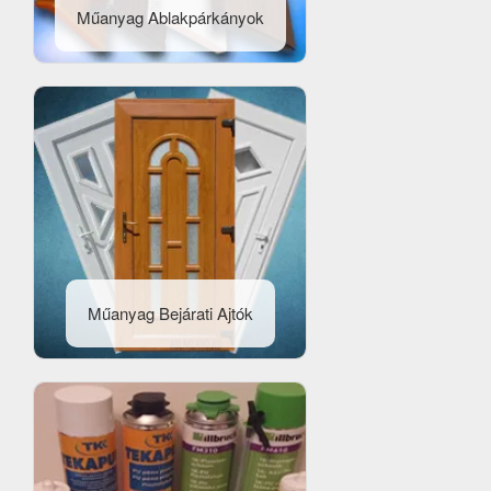
Műanyag Ablakpárkányok
Műanyag Bejárati Ajtók