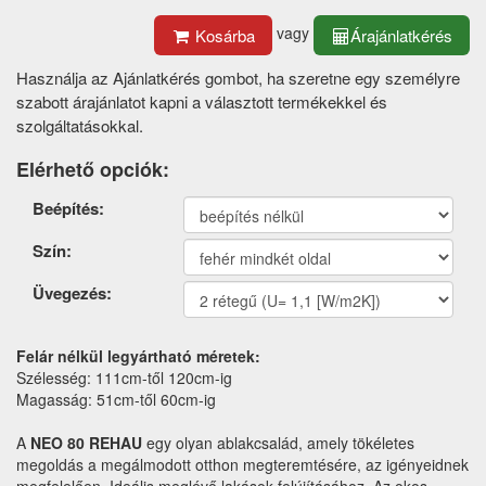
vagy
Kosárba
Árajánlatkérés
Használja az Ajánlatkérés gombot, ha szeretne egy személyre
szabott árajánlatot kapni a választott termékekkel és
szolgáltatásokkal.
Elérhető opciók:
Termék
Beépítés:
opciók
Szín:
Üvegezés:
Felár nélkül legyártható méretek:
Szélesség: 111cm-től 120cm-ig
Magasság: 51cm-től 60cm-ig
A
NEO 80 REHAU
egy olyan ablakcsalád, amely tökéletes
megoldás a megálmodott otthon megteremtésére, az igényeidnek
megfelelően. Ideális meglévő lakások felújításához. Az okos