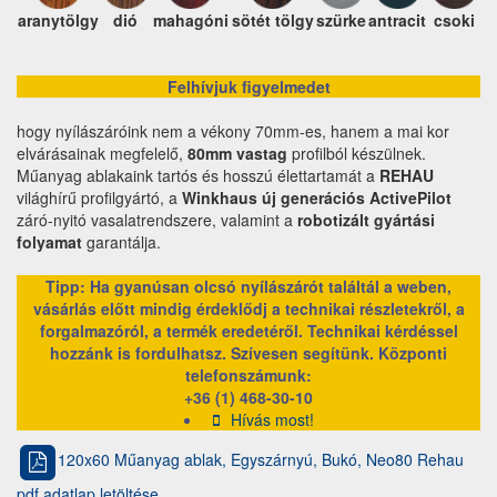
aranytölgy
dió
mahagóni
sötét tölgy
szürke
antracit
csoki
Felhívjuk figyelmedet
hogy nyílászáróink nem a vékony 70mm-es, hanem a mai kor
elvárásainak megfelelő,
80mm vastag
profilból készülnek.
Műanyag ablakaink tartós és hosszú élettartamát a
REHAU
világhírű profilgyártó, a
Winkhaus új generációs ActivePilot
záró-nyitó vasalatrendszere, valamint a
robotizált gyártási
folyamat
garantálja.
Tipp: Ha gyanúsan olcsó nyílászárót találtál a weben,
vásárlás előtt mindig érdeklődj a technikai részletekről, a
forgalmazóról, a termék eredetéről. Technikai kérdéssel
hozzánk is fordulhatsz. Szívesen segítünk.
Központi
telefonszámunk:
+36 (1) 468-30-10
Hívás most!
120x60 Műanyag ablak, Egyszárnyú, Bukó, Neo80 Rehau
pdf adatlap letöltése