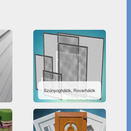
Szúnyoghálók, Rovarhálók