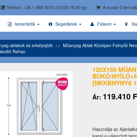
Telefon: +36 1 468 3010
(10:00-16.00-ig)
A kosár 0 termék
Ismertetők
Segédletek
Fiókom
Ka
ag ablakok és erkélyajtók
Műanyag Ablak Középen Felnyíló Ne
 Neo80 Rehau
120X150 MŰAN
BUKÓ/NYÍLÓ+N
[NKKBNYNY8 1
119.410 F
Ár:
Használja az Ajánlatk
kapni a választott ter