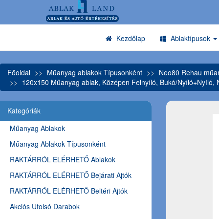
Kezdőlap
Ablaktípusok
Főoldal
Műanyag ablakok Típusonként
Neo80 Rehau műany
120x150 Műanyag ablak, Középen Felnyíló, Bukó/Nyíló+Nyíló,
Kategóriák
Műanyag Ablakok
Műanyag Ablakok Típusonként
RAKTÁRRÓL ELÉRHETŐ Ablakok
RAKTÁRRÓL ELÉRHETŐ Bejárati Ajtók
RAKTÁRRÓL ELÉRHETŐ Beltéri Ajtók
Akciós Utolsó Darabok