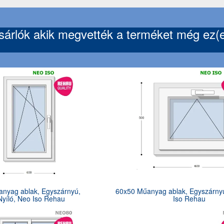
árlók akik megvették a terméket még ez(ek
nyag ablak, Egyszárnyú,
60x50 Műanyag ablak, Egyszárny
yíló, Neo Iso Rehau
Iso Rehau