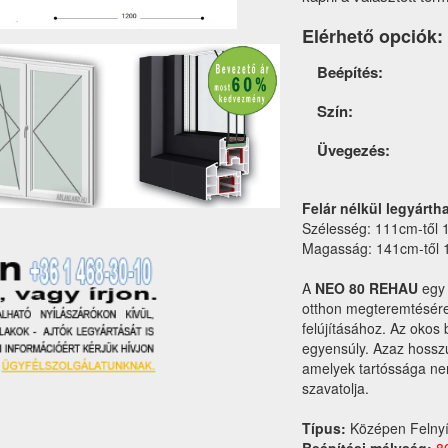
Elérhető opciók:
Termék
Beépítés:
opciók
Szín:
Üvegezés:
Felár nélkül legyárth
Szélesség: 111cm-től 
Magasság: 141cm-től 
A
NEO 80 REHAU
egy 
otthon megteremtésére
felújításához. Az okos
egyensúly. Azaz hossz
amelyek tartóssága n
szavatolja.
Típus:
Középen Felnyí