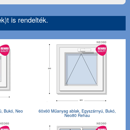
)t is rendelték.
ú, Bukó, Neo
60x60 Műanyag ablak, Egyszárnyú, Bukó,
Neo80 Rehau