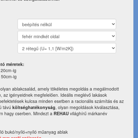
ató méretek:
120cm-ig
150cm-ig
olyan ablakcsalád, amely tökéletes megoldás a megálmodott
, az igényeidnek megfelelően. Ideális meglévő lakások
 befektetések kulcsa minden esetben a racionális számítás és az
ú távú
költséghatékonyság
, olyan megoldások kiválasztása,
em hagy cserben. Mindezt a
REHAU
világhírű márkanév
ló bukó/nyíló+nyíló műanyag ablak