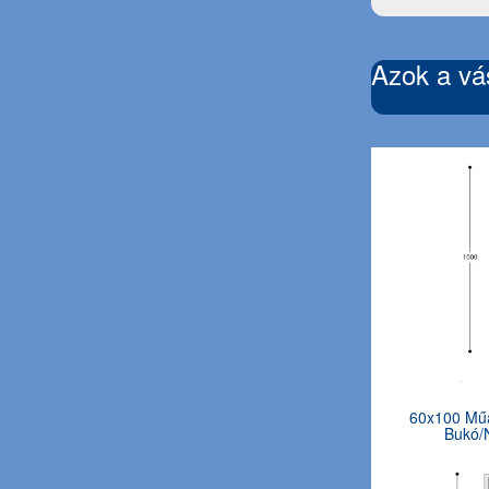
Azok a vás
60x100 Műa
Bukó/N