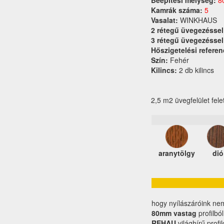
Beépítési mélység:
8
Kamrák száma:
5
Vasalat:
WINKHAUS
2 rétegű üvegezéssel
3 rétegű üvegezéssel
Hőszigetelési referen
Szín:
Fehér
Kilincs:
2 db kilincs
2,5 m2 üvegfelület fele
aranytölgy
dió
hogy nyílászáróink ne
80mm vastag
profilbó
REHAU
világhírű profi