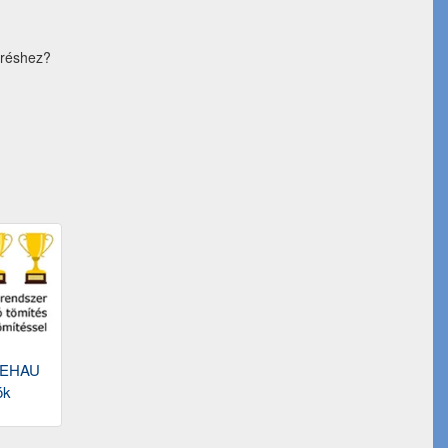
éréshez?
REHAU
ók