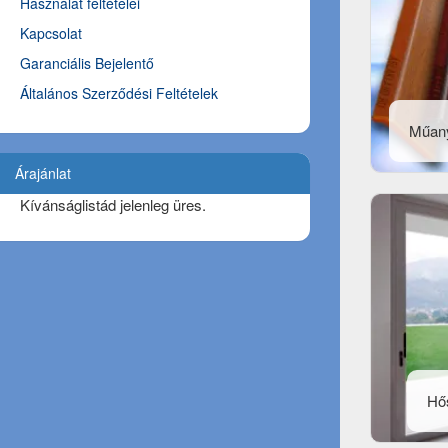
Használat feltételei
Kapcsolat
Garanciális Bejelentő
Általános Szerződési Feltételek
Műan
Árajánlat
Kívánságlistád jelenleg üres.
Hős