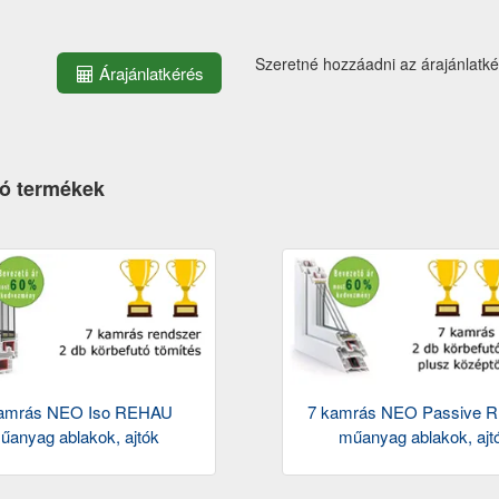
Szeretné hozzáadni az árajánlatk
Árajánlatkérés
ó termékek
amrás NEO Iso REHAU
7 kamrás NEO Passive 
űanyag ablakok, ajtók
műanyag ablakok, ajt