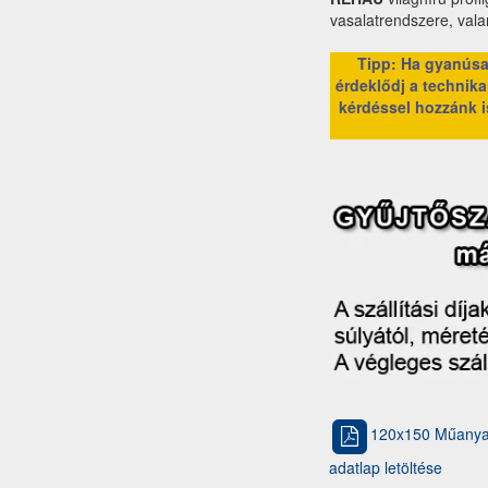
vasalatrendszere, val
Tipp: Ha gyanúsan
érdeklődj a technikai
kérdéssel hozzánk i
120x150 Műanyag
adatlap letöltése