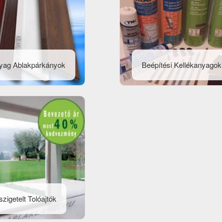
yag Ablakpárkányok
Beépítési Kellékanyagok
zigetelt Tolóajtók