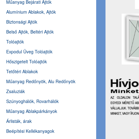
Műanyag Bejárati Ajtók
Alumínium Ablakok, Ajtók
Biztonsági Ajtók
Belső Ajtók, Beltéri Ajtók
Tolóajtók
Expodul Üveg Tolóajtók
Hőszigetelt Tolóajtók
Tetőtéri Ablakok
Műanyag Redőnyök, Alu Redőnyök
Zsaluziák
Szúnyoghálók, Rovarhálók
Műanyag Ablakpárkányok
Árlisták, árak
Beépítési Kellékanyagok