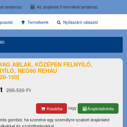
et tartalmaz
Az árajánlat 0 terméket tartalmaz
pcsolat
Termékeink
Nyílászáró választó
o80
YAG ABLAK, KÖZÉPEN FELNYÍLÓ,
YÍLÓ, NEO80 REHAU
20-150]
t
298.526 Ft
vagy
Kosárba
Árajánlatkérés
érés gombot, ha szeretne egy személyre szabott árajánlatot
mékekkel és szolgáltatásokkal.