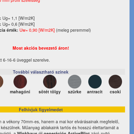
0 mm profil szélesség
:
Ug= 1,1 [W/m2K]
:
Ug= 0,6 [W/m2K]
cia érték:
Uw= 0,90 [W/m2K]
(meleg peremmel)
Most akciós bevezető áron!
tt 6-16-6 üveggel szerelve.
További választható színek
mahagóni
sötét tölgy
szürke
antracit
csoki
Felhívjuk figyelmedet
m a vékony 70mm-es, hanem a mai kor elvárásainak megfelelő,
l készülnek. Műanyag ablakaink tartós és hosszú élettartamát a
lgyártó, a
Winkhaus új generációs ActivePilot
záró-nyitó