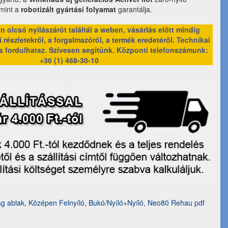
amint a
robotizált gyártási folyamat
garantálja.
 olcsó nyílászárót találtál a weben, vásárlás előtt mindig
 részletekről, a forgalmazóról, a termék eredetéről. Technikai
s fordulhatsz. Szívesen segítünk.
Központi telefonszámunk:
+36 (1) 468-30-10
 ablak, Középen Felnyíló, Bukó/Nyíló+Nyíló, Neo80 Rehau pdf