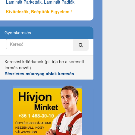
Laminált Parketták, Laminált Padlók
Kivitelezők, Beépítők Figyelem !
Gyorskeresés
Keresési kritériumok (pl. írja be a keresett
termék nevét)
Részletes műanyag ablak keresés