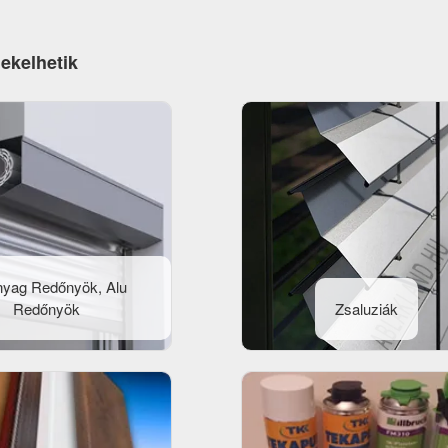
dekelhetik
yag Redőnyök, Alu
Redőnyök
Zsaluziák