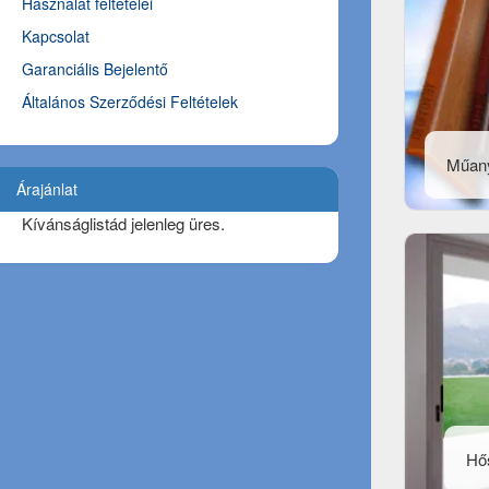
Használat feltételei
Kapcsolat
Garanciális Bejelentő
Általános Szerződési Feltételek
Műan
Árajánlat
Kívánságlistád jelenleg üres.
Hős