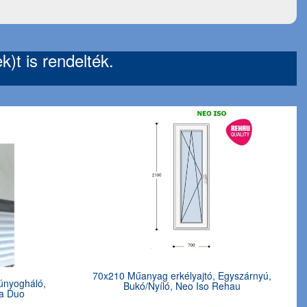
)t is rendelték.
70x210 Műanyag erkélyajtó, Egyszárnyú,
únyogháló,
Bukó/Nyíló, Neo Iso Rehau
ta Duo