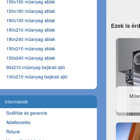
150x150 műanyag ablak
150x180 műanyag ablak
180x150 műanyag ablak
Ezek is ér
180x210 műanyag ablak
180x240 műanyag ablak
150x210 műanyag ablak
150x240 műanyag ablak
90x210 műanyag bejárati ajtó
100x210 műanyag bejárati ajtó
Műan
Információk
Szállítás és garancia
Adatkezelés
Rólunk