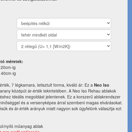
ató méretek:
120cm-ig
140cm-ig
érték, 7 légkamara, letisztult forma, kiváló ár: Ez a
Neo Iso
i arany középút ár-érték tekintetében. A Neo Iso Rehau ablakok
éshez ideális megoldást jelentenek. Ez a korszerű ablakrendszer
an minőséggel és a versenyképes árral szembeni magas elvárásokat.
sük és ár-érték arányuk miatt nagyon sok ügyfelünk választja ezt
kó/nyíló műanyag ablak