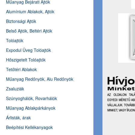
Műanyag Bejárati Ajtók
Alumínium Ablakok, Ajtók
Biztonsági Ajtók
Belső Ajtók, Beltéri Ajtók
Tolóajtók
Expodul Üveg Tolóajtók
Hőszigetelt Tolóajtók
Tetőtéri Ablakok
Műanyag Redőnyök, Alu Redőnyök
Zsaluziák
Szúnyoghálók, Rovarhálók
Műanyag Ablakpárkányok
Árlisták, árak
Beépítési Kellékanyagok