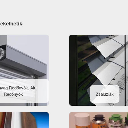
dekelhetik
yag Redőnyök, Alu
Redőnyök
Zsaluziák