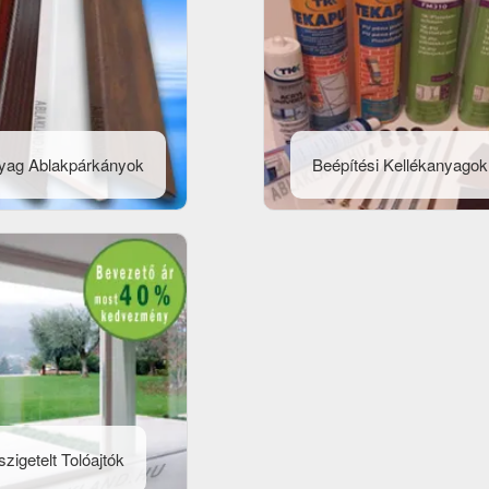
yag Ablakpárkányok
Beépítési Kellékanyagok
zigetelt Tolóajtók