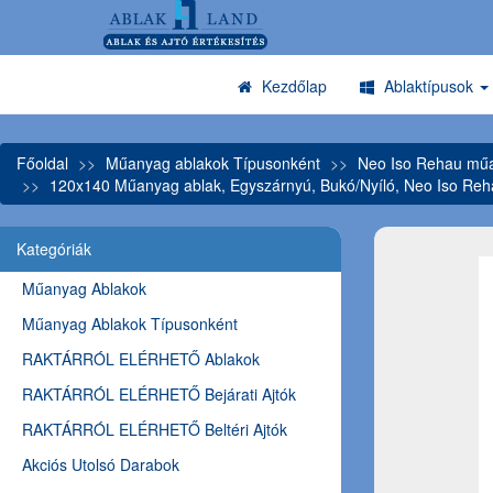
Kezdőlap
Ablaktípusok
Főoldal
Műanyag ablakok Típusonként
Neo Iso Rehau műa
120x140 Műanyag ablak, Egyszárnyú, Bukó/Nyíló, Neo Iso Re
Kategóriák
Műanyag Ablakok
Műanyag Ablakok Típusonként
RAKTÁRRÓL ELÉRHETŐ Ablakok
RAKTÁRRÓL ELÉRHETŐ Bejárati Ajtók
RAKTÁRRÓL ELÉRHETŐ Beltéri Ajtók
Akciós Utolsó Darabok