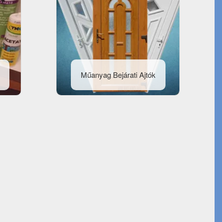
Műanyag Bejárati Ajtók