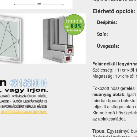
Elérhető opciók:
Termék
Beépítés:
opciók
Szín:
Üvegezés:
Felár nélkül legyárth
Szélesség: 111cm-től 
Magasság: 131cm-től 
Fokozott hőszigetelési 
műanyag ablak
. Igaz
minden típusú befektet
teljesíti a kifogástal
Kiemelkedő hőszigetelé
az ablakcsaládot.
Típus:
Egyszárnyú bu