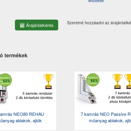
letöltése
Szeretné hozzáadni az árajánlatk
Árajánlatkérés
ó termékek
kamrás NEO80 REHAU
7 kamrás NEO Passive 
űanyag ablakok, ajtók
műanyag ablakok, ajt