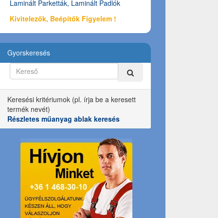
Laminált Parketták, Laminált Padlók
Kivitelezők, Beépítők Figyelem !
Gyorskeresés
Keresési kritériumok (pl. írja be a keresett
termék nevét)
Részletes műanyag ablak keresés