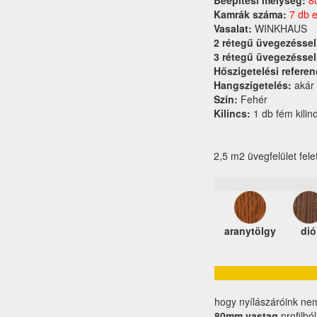
Beépítési mélység:
8
Kamrák száma:
7 db e
Vasalat:
WINKHAUS
2 rétegű üvegezéssel
3 rétegű üvegezéssel
Hőszigetelési referen
Hangszigetelés:
akár
Szín:
Fehér
Kilincs:
1 db fém kilin
2,5 m2 üvegfelület fele
aranytölgy
dió
hogy nyílászáróink ne
80mm vastag
profilbó