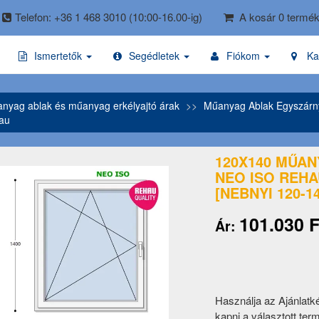
Telefon: +36 1 468 3010
(10:00-16.00-ig)
A kosár 0 termék
Ismertetők
Segédletek
Fiókom
Ka
nyag ablak és műanyag erkélyajtó árak
Műanyag Ablak Egyszárn
hau
120X140 MŰAN
NEO ISO REH
[NEBNYI 120-1
101.030 F
Ár:
Használja az Ajánlatk
kapni a választott ter