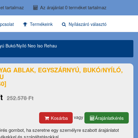
et tartalmaz
Az árajánlat 0 terméket tartalmaz
pcsolat
Termékeink
Nyílászáró választó
yú Bukó/Nyíló Neo Iso Rehau
YAG ABLAK, EGYSZÁRNYÚ, BUKÓ/NYÍLÓ,
AU
40]
t
252.578 Ft
vagy
Kosárba
Árajánlatkérés
érés gombot, ha szeretne egy személyre szabott árajánlatot
mékekkel és szolgáltatásokkal.