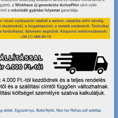
lgyártó, a
Winkhaus új generációs ActivePilot
záró-nyitó
amint a
robotizált gyártási folyamat
garantálja.
 olcsó nyílászárót találtál a weben, vásárlás előtt mindig
 részletekről, a forgalmazóról, a termék eredetéről. Technikai
s fordulhatsz. Szívesen segítünk.
Központi telefonszámunk:
+36 (1) 468-30-10
 ablak, Egyszárnyú, Bukó/Nyíló, Neo Iso Rehau pdf adatlap