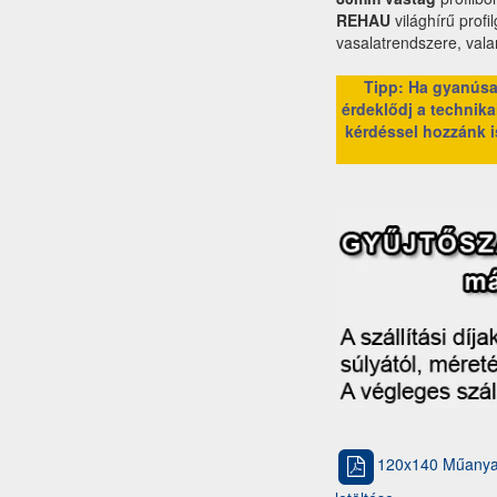
REHAU
világhírű profi
vasalatrendszere, val
Tipp: Ha gyanúsan
érdeklődj a technikai
kérdéssel hozzánk i
120x140 Műanyag