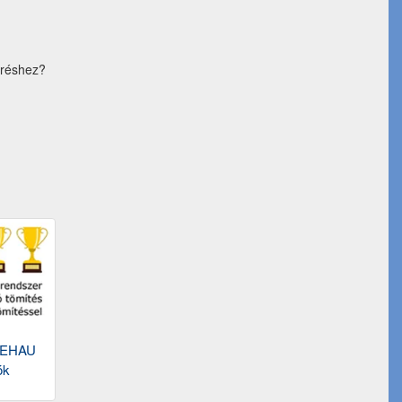
éréshez?
REHAU
ók