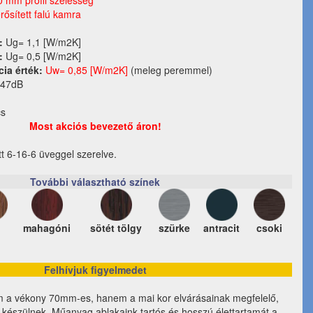
0 mm profil szélesség
rősített falú kamra
:
Ug= 1,1 [W/m2K]
:
Ug= 0,5 [W/m2K]
cia érték:
Uw= 0,85 [W/m2K]
(meleg peremmel)
 47dB
cs
Most akciós bevezető áron!
tt 6-16-6 üveggel szerelve.
További választható színek
mahagóni
sötét tölgy
szürke
antracit
csoki
Felhívjuk figyelmedet
m a vékony 70mm-es, hanem a mai kor elvárásainak megfelelő,
l készülnek. Műanyag ablakaink tartós és hosszú élettartamát a