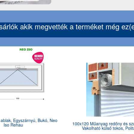
árlók akik megvették a terméket még ez(ek
ablak, Egyszárnyú, Bukó, Neo
100x120 Műanyag redőny és sz
Iso Rehau
Vakolható külső tokos, Poli