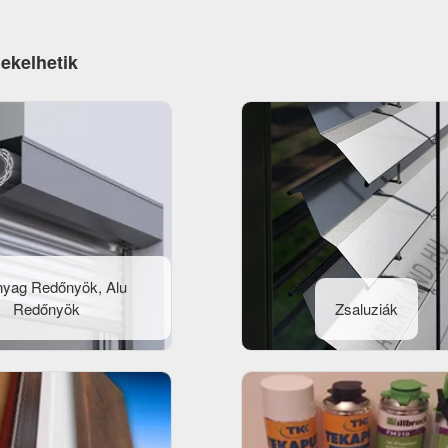
dekelhetik
yag Redőnyök, Alu
Redőnyök
Zsaluziák