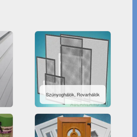
Szúnyoghálók, Rovarhálók