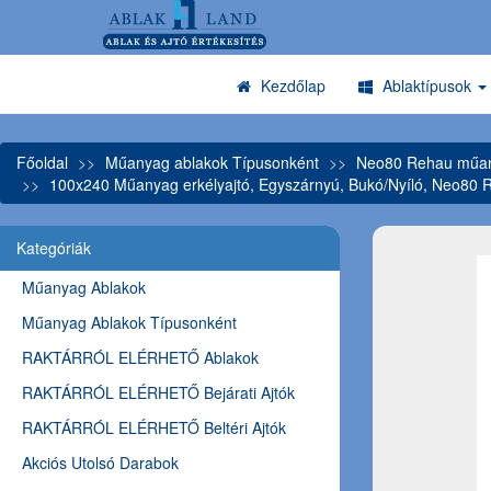
Kezdőlap
Ablaktípusok
Főoldal
Műanyag ablakok Típusonként
Neo80 Rehau műany
100x240 Műanyag erkélyajtó, Egyszárnyú, Bukó/Nyíló, Neo80 
Kategóriák
Műanyag Ablakok
Műanyag Ablakok Típusonként
RAKTÁRRÓL ELÉRHETŐ Ablakok
RAKTÁRRÓL ELÉRHETŐ Bejárati Ajtók
RAKTÁRRÓL ELÉRHETŐ Beltéri Ajtók
Akciós Utolsó Darabok