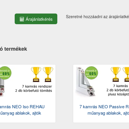
Szeretné hozzáadni az árajánlatk
Árajánlatkérés
ó termékek
amrás NEO Iso REHAU
7 kamrás NEO Passive 
űanyag ablakok, ajtók
műanyag ablakok, ajt