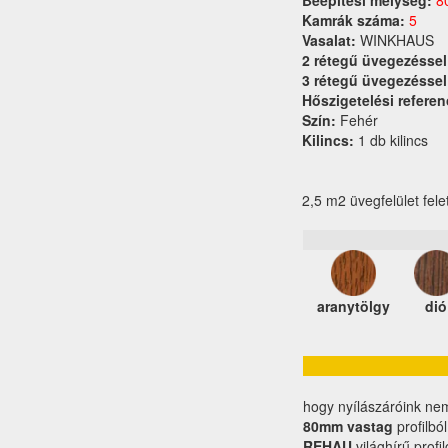
Beépítési mélység:
8
Kamrák száma:
5
Vasalat:
WINKHAUS
2 rétegű üvegezéssel
3 rétegű üvegezéssel
Hőszigetelési referen
Szín:
Fehér
Kilincs:
1 db kilincs
2,5 m2 üvegfelület fele
aranytölgy
dió
hogy nyílászáróink ne
80mm vastag
profilbó
REHAU
világhírű profi