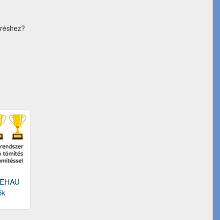
éréshez?
REHAU
ók