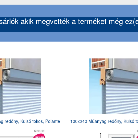
árlók akik megvették a terméket még ez(ek
 redőny, Külső tokos, Polante
100x240 Műanyag redőny, Külső to