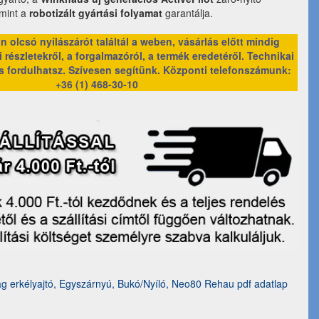
amint a
robotizált gyártási folyamat
garantálja.
 olcsó nyílászárót találtál a weben, vásárlás előtt mindig
 részletekről, a forgalmazóról, a termék eredetéről. Technikai
s fordulhatsz. Szívesen segítünk.
Központi telefonszámunk:
+36 (1) 468-30-10
 erkélyajtó, Egyszárnyú, Bukó/Nyíló, Neo80 Rehau pdf adatlap