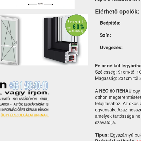
Elérhető opciók:
Termék
Beépítés:
opciók
Szín:
Üvegezés:
Felár nélkül legyárth
Szélesség: 91cm-től 1
Magasság: 231cm-től 
A
NEO 80 REHAU
egy 
otthon megteremtésére
felújításához. Az okos
egyensúly. Azaz hossz
amelyek tartóssága n
szavatolja.
Típus:
Egyszárnyú buk