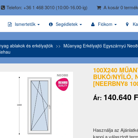
Telefon: +36 1 468 3010
(10:00-16.00-ig)
A kosár 0 termék
Ismertetők
Segédletek
Fiókom
Ka
ag ablakok és erkélyajtók
Műanyag Erkélyajtó Egyszárnyú Neo8
Rehau
100X240 MŰAN
BUKÓ/NYÍLÓ, 
[NEERBNY8 100
140.640 F
Ár:
Használja az Ajánlatk
kapni a választott ter