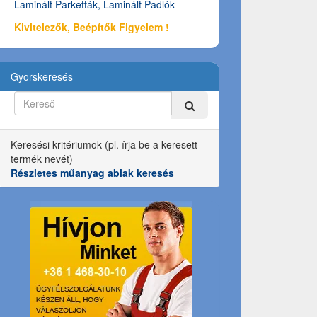
Laminált Parketták, Laminált Padlók
Kivitelezők, Beépítők Figyelem !
Gyorskeresés
Keresési kritériumok (pl. írja be a keresett
termék nevét)
Részletes műanyag ablak keresés