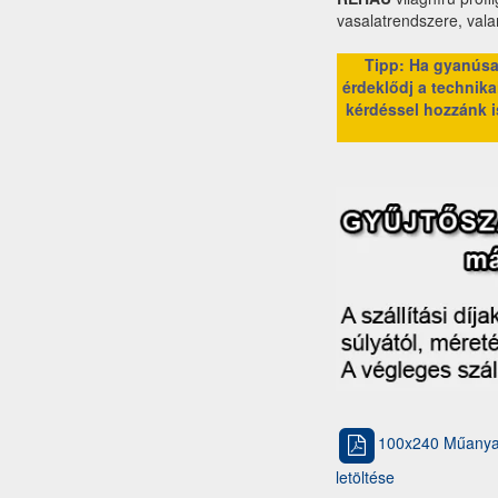
vasalatrendszere, val
Tipp: Ha gyanúsan
érdeklődj a technikai
kérdéssel hozzánk i
100x240 Műanyag
letöltése