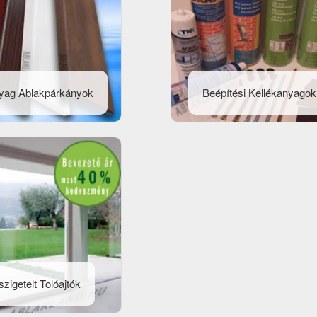
yag Ablakpárkányok
Beépítési Kellékanyagok
zigetelt Tolóajtók