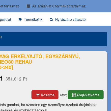
et tartalmaz
Az árajánlat 0 terméket tartalmaz
pcsolat
Termékeink
Nyílászáró választó
0
YAG ERKÉLYAJTÓ, EGYSZÁRNYÚ,
NEO80 REHAU
-240]
t
351.612 Ft
vagy
Kosárba
Árajánlatkérés
érés gombot, ha szeretne egy személyre szabott árajánlatot
mékekkel és szolgáltatásokkal.