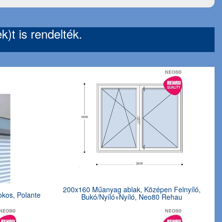
)t is rendelték.
200x160 Műanyag ablak, Középen Felnyíló,
kos, Polante
Bukó/Nyíló+Nyíló, Neo80 Rehau