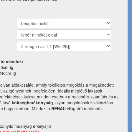
ató méretek:
00cm-ig
240cm-ig
olyan ablakcsalád, amely tökéletes megoldás a megálmodott
, az igényeidnek megfelelően. Ideális meglévő lakások
 befektetések kulcsa minden esetben a racionális számítás és az
ú távú
költséghatékonyság
, olyan megoldások kiválasztása,
em hagy cserben. Mindezt a
REHAU
világhírű márkanév
ó/nyíló műanyag erkélyajtó