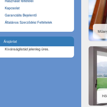
Használat feltételei
Kapcsolat
Garanciális Bejelentő
Általános Szerződési Feltételek
Műan
Árajánlat
Kívánságlistád jelenleg üres.
Hős