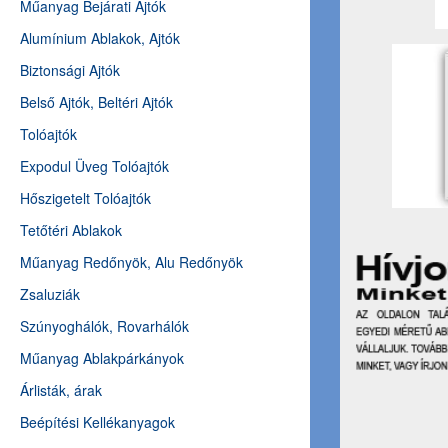
Műanyag Bejárati Ajtók
Alumínium Ablakok, Ajtók
Biztonsági Ajtók
Belső Ajtók, Beltéri Ajtók
Tolóajtók
Expodul Üveg Tolóajtók
Hőszigetelt Tolóajtók
Tetőtéri Ablakok
Műanyag Redőnyök, Alu Redőnyök
Zsaluziák
Szúnyoghálók, Rovarhálók
Műanyag Ablakpárkányok
Árlisták, árak
Beépítési Kellékanyagok