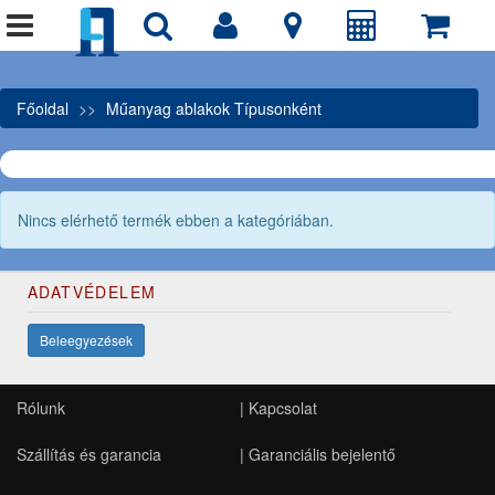
Főoldal
Műanyag ablakok Típusonként
Nincs elérhető termék ebben a kategóriában.
ADATVÉDELEM
Beleegyezések
Rólunk
|
Kapcsolat
Szállítás és garancia
|
Garanciális bejelentő