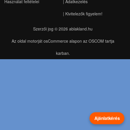
Használat feltételei
|
Adatkezelés
|
Kivitelezők figyelem!
Szerzői jog © 2026
ablakland.hu
Az oldal motorját osCommerce alapon az OSCOM tartja
karban.
Ajánlatkérés