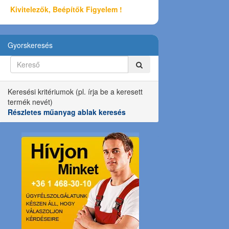
Kivitelezők, Beépítők Figyelem !
Gyorskeresés
Keresési kritériumok (pl. írja be a keresett
termék nevét)
Részletes műanyag ablak keresés