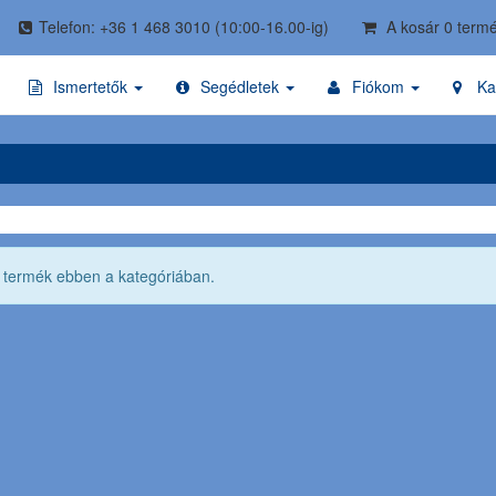
Telefon: +36 1 468 3010
(10:00-16.00-ig)
A kosár 0 termé
Ismertetők
Segédletek
Fiókom
Ka
ő termék ebben a kategóriában.