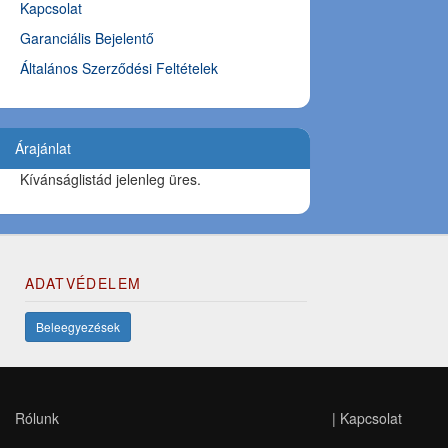
Kapcsolat
Garanciális Bejelentő
Általános Szerződési Feltételek
Árajánlat
Kívánságlistád jelenleg üres.
ADATVÉDELEM
Beleegyezések
Rólunk
|
Kapcsolat