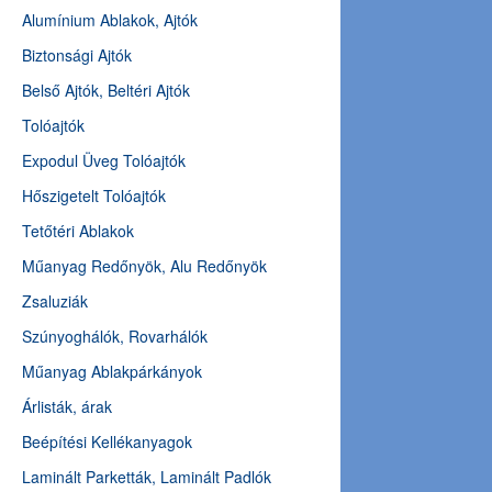
Alumínium Ablakok, Ajtók
Biztonsági Ajtók
Belső Ajtók, Beltéri Ajtók
Tolóajtók
Expodul Üveg Tolóajtók
Hőszigetelt Tolóajtók
Tetőtéri Ablakok
Műanyag Redőnyök, Alu Redőnyök
Zsaluziák
Szúnyoghálók, Rovarhálók
Műanyag Ablakpárkányok
Árlisták, árak
Beépítési Kellékanyagok
Laminált Parketták, Laminált Padlók