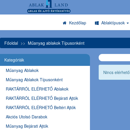
Kezdőlap
Ablaktípusok
Főoldal
Műanyag ablakok Típusonként
Kategóriák
Műanyag Ablakok
Nincs elérhet
Műanyag Ablakok Típusonként
RAKTÁRRÓL ELÉRHETŐ Ablakok
RAKTÁRRÓL ELÉRHETŐ Bejárati Ajtók
RAKTÁRRÓL ELÉRHETŐ Beltéri Ajtók
Akciós Utolsó Darabok
Műanyag Bejárati Ajtók