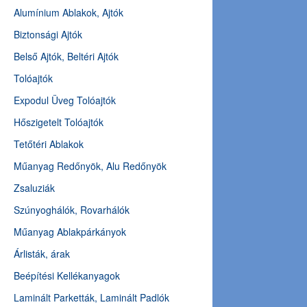
Alumínium Ablakok, Ajtók
Biztonsági Ajtók
Belső Ajtók, Beltéri Ajtók
Tolóajtók
Expodul Üveg Tolóajtók
Hőszigetelt Tolóajtók
Tetőtéri Ablakok
Műanyag Redőnyök, Alu Redőnyök
Zsaluziák
Szúnyoghálók, Rovarhálók
Műanyag Ablakpárkányok
Árlisták, árak
Beépítési Kellékanyagok
Laminált Parketták, Laminált Padlók