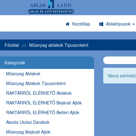
Kezdőlap
Ablaktípusok
Főoldal
Műanyag ablakok Típusonként
Kategóriák
Műanyag Ablakok
Nincs elérhet
Műanyag Ablakok Típusonként
RAKTÁRRÓL ELÉRHETŐ Ablakok
RAKTÁRRÓL ELÉRHETŐ Bejárati Ajtók
RAKTÁRRÓL ELÉRHETŐ Beltéri Ajtók
Akciós Utolsó Darabok
Műanyag Bejárati Ajtók