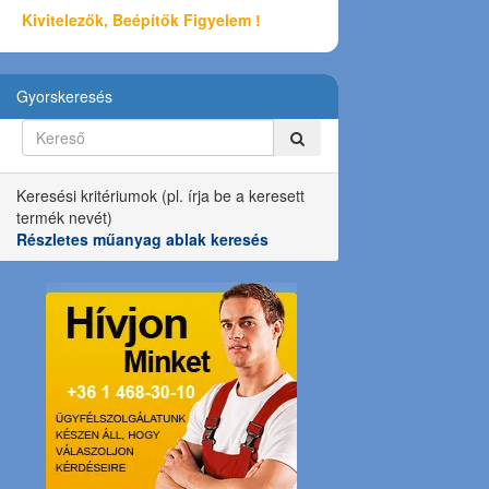
Kivitelezők, Beépítők Figyelem !
Gyorskeresés
Keresési kritériumok (pl. írja be a keresett
termék nevét)
Részletes műanyag ablak keresés