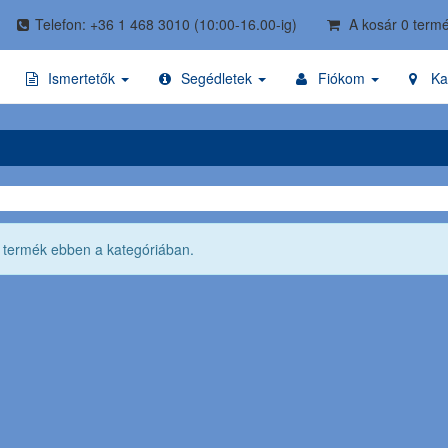
Telefon: +36 1 468 3010
(10:00-16.00-ig)
A kosár 0 termé
Ismertetők
Segédletek
Fiókom
Ka
ő termék ebben a kategóriában.