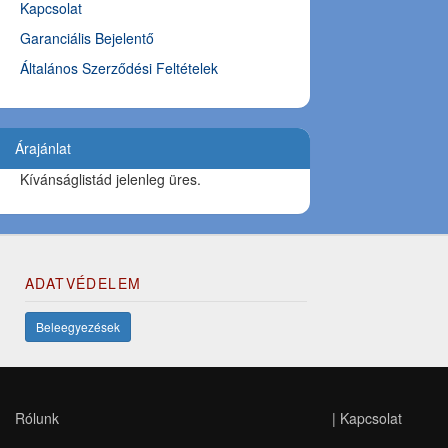
Kapcsolat
Garanciális Bejelentő
Általános Szerződési Feltételek
Árajánlat
Kívánságlistád jelenleg üres.
ADATVÉDELEM
Beleegyezések
Rólunk
|
Kapcsolat