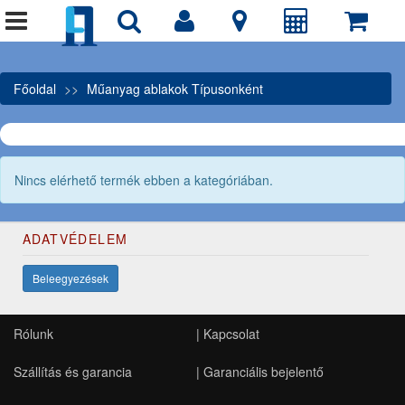
Főoldal
Műanyag ablakok Típusonként
Nincs elérhető termék ebben a kategóriában.
ADATVÉDELEM
Beleegyezések
Rólunk
|
Kapcsolat
Szállítás és garancia
|
Garanciális bejelentő