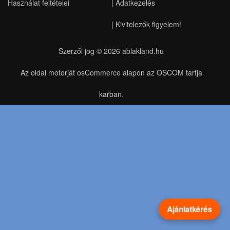
Használat feltételei
|
Adatkezelés
|
Kivitelezők figyelem!
Szerzői jog © 2026
ablakland.hu
Az oldal motorját osCommerce alapon az OSCOM tartja
karban.
Ajánlatkérés