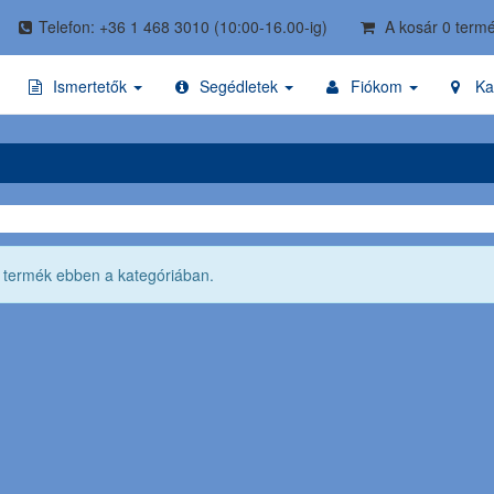
Telefon: +36 1 468 3010
(10:00-16.00-ig)
A kosár 0 termé
Ismertetők
Segédletek
Fiókom
Ka
ő termék ebben a kategóriában.