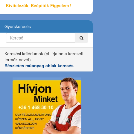
Kivitelezők, Beépítők Figyelem !
Gyorskeresés
Keresési kritériumok (pl. írja be a keresett
termék nevét)
Részletes műanyag ablak keresés