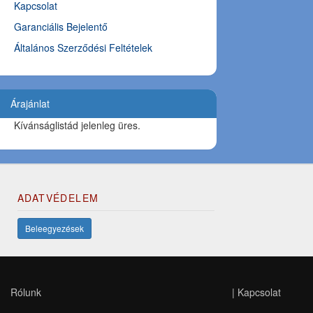
Kapcsolat
Garanciális Bejelentő
Általános Szerződési Feltételek
Árajánlat
Kívánságlistád jelenleg üres.
ADATVÉDELEM
Beleegyezések
Rólunk
|
Kapcsolat