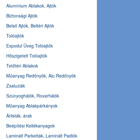
Alumínium Ablakok, Ajtók
Biztonsági Ajtók
Belső Ajtók, Beltéri Ajtók
Tolóajtók
Expodul Üveg Tolóajtók
Hőszigetelt Tolóajtók
Tetőtéri Ablakok
Műanyag Redőnyök, Alu Redőnyök
Zsaluziák
Szúnyoghálók, Rovarhálók
Műanyag Ablakpárkányok
Árlisták, árak
Beépítési Kellékanyagok
Laminált Parketták, Laminált Padlók