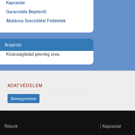
Kapcsolat
Garanciális Bejelentő
Általános Szerződési Feltételek
Árajánlat
Kívánságlistád jelenleg üres.
ADATVÉDELEM
Beleegyezések
Rólunk
|
Kapcsolat