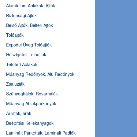
Alumínium Ablakok, Ajtók
Biztonsági Ajtók
Belső Ajtók, Beltéri Ajtók
Tolóajtók
Expodul Üveg Tolóajtók
Hőszigetelt Tolóajtók
Tetőtéri Ablakok
Műanyag Redőnyök, Alu Redőnyök
Zsaluziák
Szúnyoghálók, Rovarhálók
Műanyag Ablakpárkányok
Árlisták, árak
Beépítési Kellékanyagok
Laminált Parketták, Laminált Padlók