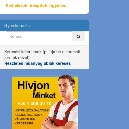
Kivitelezők, Beépítők Figyelem !
Gyorskeresés
Keresési kritériumok (pl. írja be a keresett
termék nevét)
Részletes műanyag ablak keresés