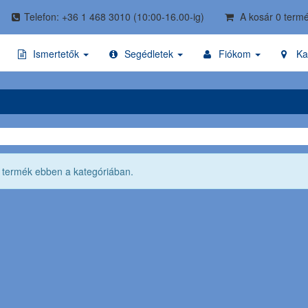
Telefon: +36 1 468 3010
(10:00-16.00-ig)
A kosár 0 termé
Ismertetők
Segédletek
Fiókom
Ka
ő termék ebben a kategóriában.