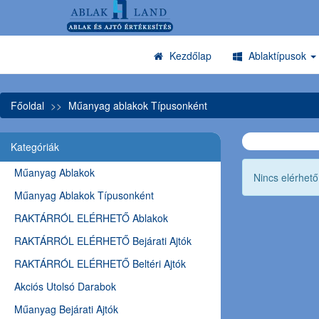
Kezdőlap
Ablaktípusok
Főoldal
Műanyag ablakok Típusonként
Kategóriák
Műanyag Ablakok
Nincs elérhet
Műanyag Ablakok Típusonként
RAKTÁRRÓL ELÉRHETŐ Ablakok
RAKTÁRRÓL ELÉRHETŐ Bejárati Ajtók
RAKTÁRRÓL ELÉRHETŐ Beltéri Ajtók
Akciós Utolsó Darabok
Műanyag Bejárati Ajtók