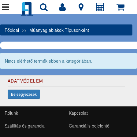
Főoldal
Műanyag ablakok Típusonként
Nincs elérhető termék ebben a kategóriában.
ADATVÉDELEM
Beleegyezések
Rólunk
|
Kapcsolat
Szállítás és garancia
|
Garanciális bejelentő