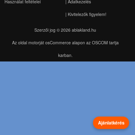
Használat feltételei
|
Adatkezelés
|
Kivitelezők figyelem!
Szerzői jog © 2026
ablakland.hu
Az oldal motorját osCommerce alapon az OSCOM tartja
karban.
Ajánlatkérés