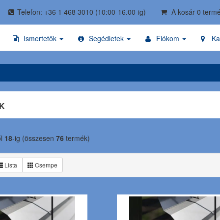
Telefon: +36 1 468 3010
(10:00-16.00-ig)
A kosár 0 termé
Ismertetők
Segédletek
Fiókom
Ka
K
ől
18
-ig (összesen
76
termék)
Lista
Csempe