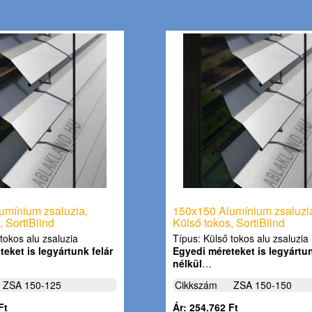
umínium zsaluzia,
150x150 Alumínium zsaluzi
, SortiBlind
Külső tokos, SortiBlind
tokos alu zsaluzia
Típus: Külső tokos alu zsaluzia
eket is legyártunk felár
Egyedi méreteket is legyártun
nélkül
…
ZSA 150-125
Cikkszám
ZSA 150-150
Ft
Ár: 254.762 Ft