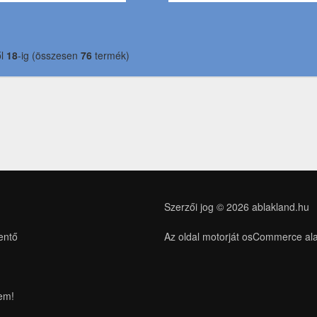
ől
18
-ig (összesen
76
termék)
Szerzői jog © 2026
ablakland.hu
entő
Az oldal motorját osCommerce al
lem!