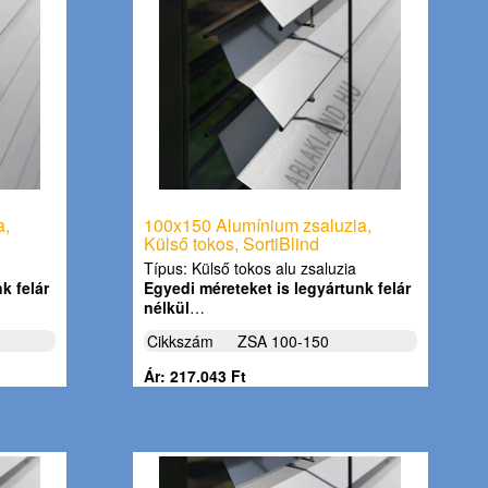
a,
100x150 Alumínium zsaluzia,
Külső tokos, SortiBlind
Típus: Külső tokos alu zsaluzia
k felár
Egyedi méreteket is legyártunk felár
nélkül
…
Cikkszám
ZSA 100-150
Ár: 217.043 Ft