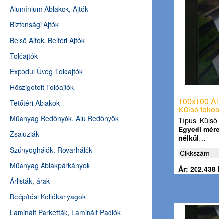
Alumínium Ablakok, Ajtók
Biztonsági Ajtók
Belső Ajtók, Beltéri Ajtók
Tolóajtók
Expodul Üveg Tolóajtók
Hőszigetelt Tolóajtók
100x100 Al
Tetőtéri Ablakok
Külső tokos
Műanyag Redőnyök, Alu Redőnyök
Típus: Külső 
Egyedi méret
Zsaluziák
nélkül
…
Szúnyoghálók, Rovarhálók
Cikkszám
Műanyag Ablakpárkányok
Ár: 202.438 
Árlisták, árak
Beépítési Kellékanyagok
Laminált Parketták, Laminált Padlók