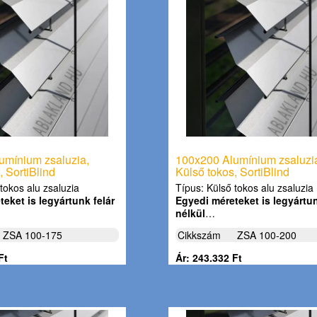
umínium zsaluzia,
100x200 Alumínium zsaluzi
, SortiBlind
Külső tokos, SortiBlind
tokos alu zsaluzia
Típus: Külső tokos alu zsaluzia
eket is legyártunk felár
Egyedi méreteket is legyártun
nélkül
…
ZSA 100-175
Cikkszám
ZSA 100-200
Ft
Ár: 243.332 Ft