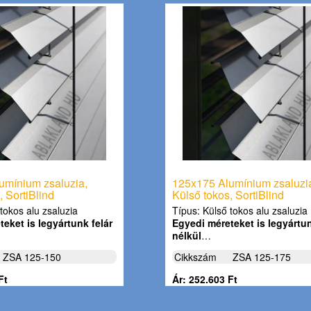
umínium zsaluzia,
125x175 Alumínium zsaluzi
, SortiBlind
Külső tokos, SortiBlind
tokos alu zsaluzia
Típus: Külső tokos alu zsaluzia
eket is legyártunk felár
Egyedi méreteket is legyártun
nélkül
…
ZSA 125-150
Cikkszám
ZSA 125-175
Ft
Ár: 252.603 Ft