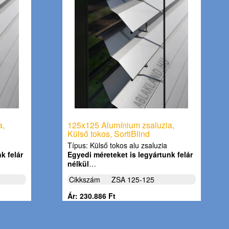
a,
125x125 Alumínium zsaluzia,
Külső tokos, SortiBlind
Típus: Külső tokos alu zsaluzia
k felár
Egyedi méreteket is legyártunk felár
nélkül
…
Cikkszám
ZSA 125-125
Ár: 230.886 Ft