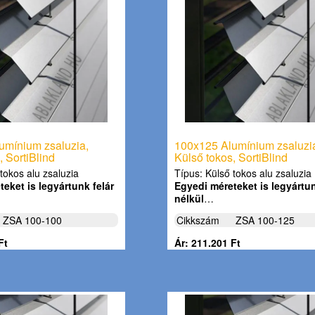
umínium zsaluzia,
100x125 Alumínium zsaluzi
, SortiBlind
Külső tokos, SortiBlind
tokos alu zsaluzia
Típus: Külső tokos alu zsaluzia
eket is legyártunk felár
Egyedi méreteket is legyártun
nélkül
…
ZSA 100-100
Cikkszám
ZSA 100-125
Ft
Ár: 211.201 Ft