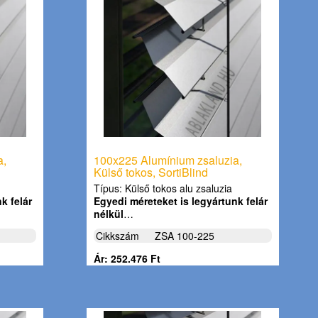
a,
100x225 Alumínium zsaluzia,
Külső tokos, SortiBlind
Típus: Külső tokos alu zsaluzia
k felár
Egyedi méreteket is legyártunk felár
nélkül
…
Cikkszám
ZSA 100-225
Ár: 252.476 Ft