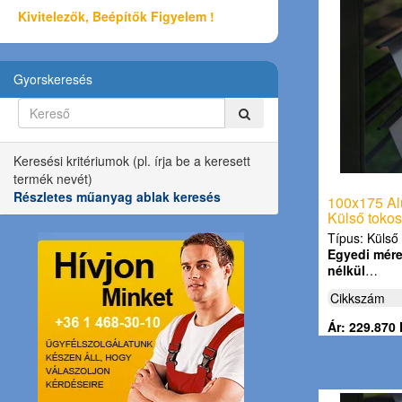
Kivitelezők, Beépítők Figyelem !
Gyorskeresés
Keresési kritériumok (pl. írja be a keresett
termék nevét)
Részletes műanyag ablak keresés
100x175 Al
Külső tokos
Típus: Külső 
Egyedi méret
nélkül
…
Cikkszám
Ár: 229.870 