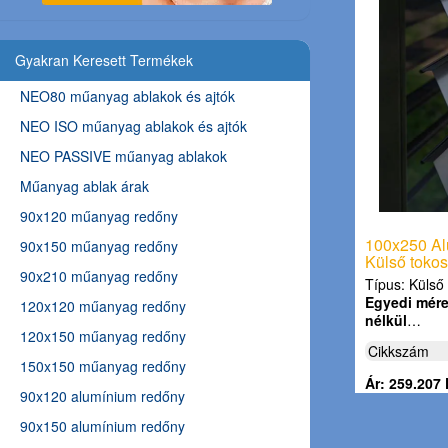
Gyakran Keresett Termékek
NEO80 műanyag ablakok és ajtók
NEO ISO műanyag ablakok és ajtók
NEO PASSIVE műanyag ablakok
Műanyag ablak árak
90x120 műanyag redőny
100x250 Al
90x150 műanyag redőny
Külső tokos
90x210 műanyag redőny
Típus: Külső 
Egyedi méret
120x120 műanyag redőny
nélkül
…
120x150 műanyag redőny
Cikkszám
150x150 műanyag redőny
Ár: 259.207 
90x120 alumínium redőny
90x150 alumínium redőny