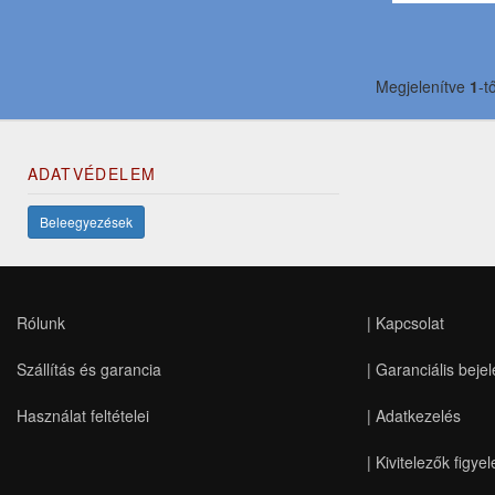
Megjelenítve
1
-t
ADATVÉDELEM
Beleegyezések
Rólunk
|
Kapcsolat
Szállítás és garancia
|
Garanciális bejel
Használat feltételei
|
Adatkezelés
|
Kivitelezők figye