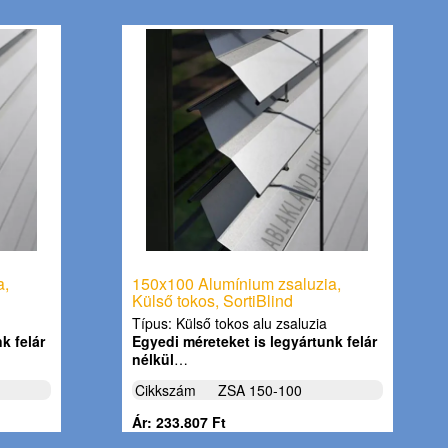
a,
150x100 Alumínium zsaluzia,
Külső tokos, SortiBlind
Típus: Külső tokos alu zsaluzia
k felár
Egyedi méreteket is legyártunk felár
nélkül
…
Cikkszám
ZSA 150-100
Ár: 233.807 Ft