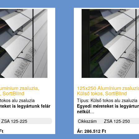
umínium zsaluzia,
125x250 Alumínium zsaluzi
, SortiBlind
Külső tokos, SortiBlind
tokos alu zsaluzia
Típus: Külső tokos alu zsaluzia
eket is legyártunk felár
Egyedi méreteket is legyártun
nélkül
…
ZSA 125-225
Cikkszám
ZSA 125-250
Ft
Ár: 286.512 Ft