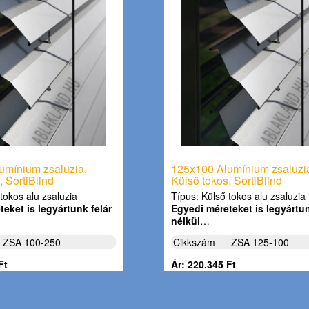
umínium zsaluzia,
125x100 Alumínium zsaluzi
, SortiBlind
Külső tokos, SortiBlind
tokos alu zsaluzia
Típus: Külső tokos alu zsaluzia
eket is legyártunk felár
Egyedi méreteket is legyártun
nélkül
…
ZSA 100-250
Cikkszám
ZSA 125-100
Ft
Ár: 220.345 Ft