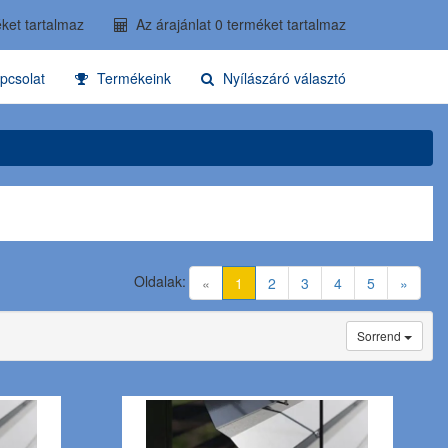
ket tartalmaz
Az árajánlat 0 terméket tartalmaz
pcsolat
Termékeink
Nyílászáró választó
Oldalak:
(current)
«
1
2
3
4
5
»
Sorrend