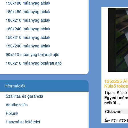
150x180 műanyag ablak
180x150 műanyag ablak
180x210 műanyag ablak
180x240 műanyag ablak
150x210 műanyag ablak
150x240 műanyag ablak
90x210 műanyag bejárati ajtó
100x210 műanyag bejárati ajtó
125x225 Al
Külső tokos
Információk
Típus: Külső 
Szállítás és garancia
Egyedi méret
nélkül
…
Adatkezelés
Cikkszám
Rólunk
Ár: 271.272 
Használat feltételei