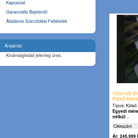
Kapcsolat
Garanciális Bejelentő
Általános Szerződési Feltételek
Árajánlat
Kívánságlistád jelenleg üres.
150x125 Al
Külső tokos
Típus: Külső 
Egyedi méret
nélkül
…
Cikkszám
Ár: 245.999 