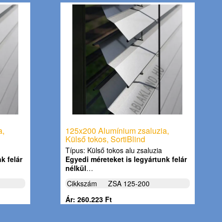
a,
125x200 Alumínium zsaluzia,
Külső tokos, SortiBlind
Típus: Külső tokos alu zsaluzia
k felár
Egyedi méreteket is legyártunk felár
nélkül
…
Cikkszám
ZSA 125-200
Ár: 260.223 Ft