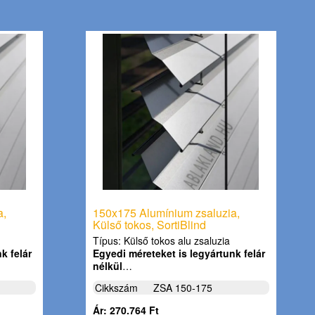
a,
150x175 Alumínium zsaluzia,
Külső tokos, SortiBlind
Típus: Külső tokos alu zsaluzia
k felár
Egyedi méreteket is legyártunk felár
nélkül
…
Cikkszám
ZSA 150-175
Ár: 270.764 Ft