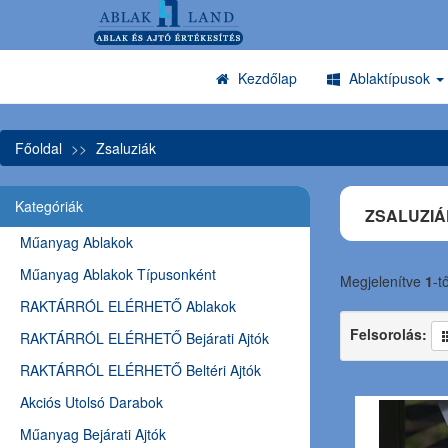
Kezdőlap
Ablaktípusok
Főoldal
Zsaluziák
Kategóriák
ZSALUZIÁ
Műanyag Ablakok
Műanyag Ablakok Típusonként
Megjelenítve
1
-t
RAKTÁRRÓL ELÉRHETŐ Ablakok
Felsorolás:
RAKTÁRRÓL ELÉRHETŐ Bejárati Ajtók
RAKTÁRRÓL ELÉRHETŐ Beltéri Ajtók
Akciós Utolsó Darabok
Műanyag Bejárati Ajtók