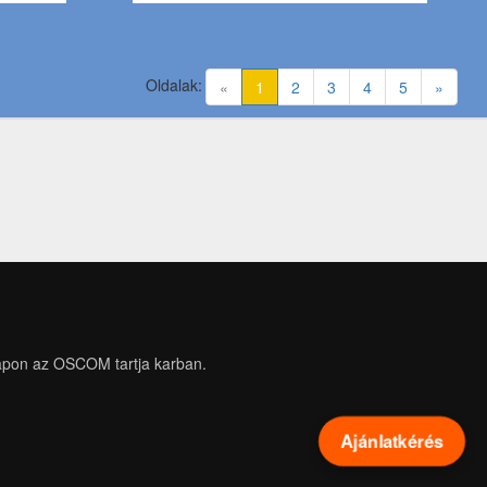
Oldalak:
(current)
«
1
2
3
4
5
»
apon az OSCOM tartja karban.
Ajánlatkérés