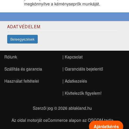
megkönnyítve a kéményseprők munkáját.
ADATVÉDELEM
Beleegyezések
Rólunk
|
Kapcsolat
Szállítás és garancia
|
Garanciális bejelentő
Használat feltételei
|
Adatkezelés
|
Kivitelezők figyelem!
Szerzői jog © 2026
ablakland.hu
Az oldal motorját osCommerce alapon az OSCOM tartja
Ajánlatkérés