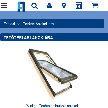
Főoldal
Tetőtéri Ablakok ára
TETŐTÉRI ABLAKOK ÁRA
Winlight Tetőablak burkolókerettel