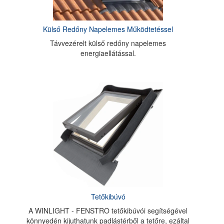
Külső Redőny Napelemes Működtetéssel
Távvezérelt külső redőny napelemes
energiaellátással.
Tetőkibúvó
A WINLIGHT - FENSTRO tetőkibúvói segítségével
könnyedén kijuthatunk padlástérből a tetőre, ezáltal