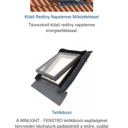
Külső Redőny Napelemes Működtetéssel
Távvezérelt külső redőny napelemes
energiaellátással.
Tetőkibúvó
A WINLIGHT - FENSTRO tetőkibúvói segítségével
könnyedén kijuthatunk padlástérből a tetőre, ezáltal