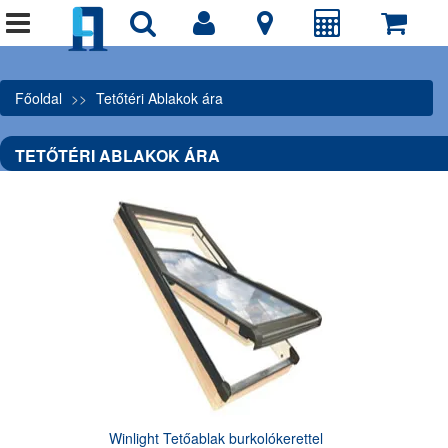
Főoldal
Tetőtéri Ablakok ára
TETŐTÉRI ABLAKOK ÁRA
Winlight Tetőablak burkolókerettel