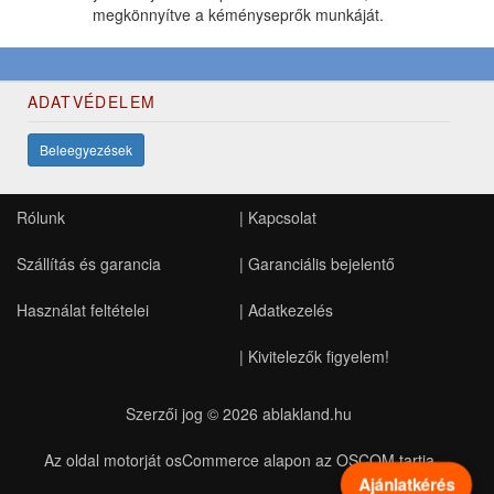
megkönnyítve a kéményseprők munkáját.
ADATVÉDELEM
Beleegyezések
Rólunk
|
Kapcsolat
Szállítás és garancia
|
Garanciális bejelentő
Használat feltételei
|
Adatkezelés
|
Kivitelezők figyelem!
Szerzői jog © 2026
ablakland.hu
Az oldal motorját osCommerce alapon az OSCOM tartja
Ajánlatkérés