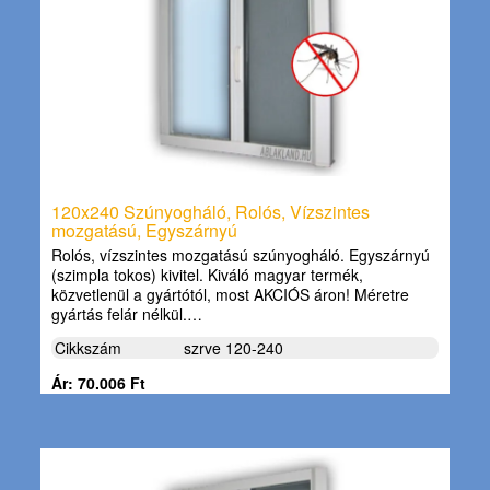
120x240 Szúnyogháló, Rolós, Vízszintes
mozgatású, Egyszárnyú
Rolós, vízszintes mozgatású szúnyogháló. Egyszárnyú
(szimpla tokos) kivitel. Kiváló magyar termék,
közvetlenül a gyártótól, most AKCIÓS áron! Méretre
gyártás felár nélkül.…
Cikkszám
szrve 120-240
Ár: 70.006 Ft