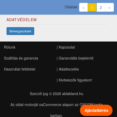
Oldalak:
(current)
«
1
2
»
ADATVÉDELEM
Beleegyezések
Rólunk
|
Kapcsolat
Szállítás és garancia
|
Garanciális bejelentő
Használat feltételei
|
Adatkezelés
|
Kivitelezők figyelem!
Szerzői jog © 2026
ablakland.hu
Az oldal motorját osCommerce alapon az OSCOM tartja
Ajánlatkérés
karban.