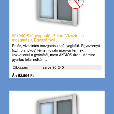
90x240 Szúnyogháló, Rolós, Vízszintes
mozgatású, Egyszárnyú
Rolós, vízszintes mozgatású szúnyogháló. Egyszárnyú
(szimpla tokos) kivitel. Kiváló magyar termék,
közvetlenül a gyártótól, most AKCIÓS áron! Méretre
gyártás felár nélkül.…
Cikkszám
szrve 90-240
Ár: 52.504 Ft