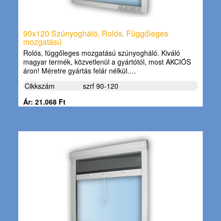
90x120 Szúnyogháló, Rolós, Függőleges
mozgatású
Rolós, függőleges mozgatású szúnyogháló. Kiváló
magyar termék, közvetlenül a gyártótól, most AKCIÓS
áron! Méretre gyártás felár nélkül.…
Cikkszám
szrf 90-120
Ár: 21.068 Ft