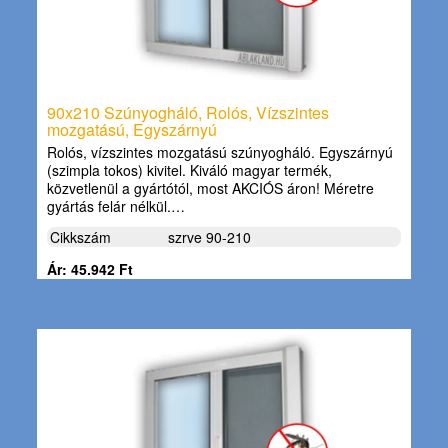
90x210 Szúnyogháló, Rolós, Vízszintes
mozgatású, Egyszárnyú
Rolós, vízszintes mozgatású szúnyogháló. Egyszárnyú
(szimpla tokos) kivitel. Kiváló magyar termék,
közvetlenül a gyártótól, most AKCIÓS áron! Méretre
gyártás felár nélkül.…
Cikkszám
szrve 90-210
Ár: 45.942 Ft