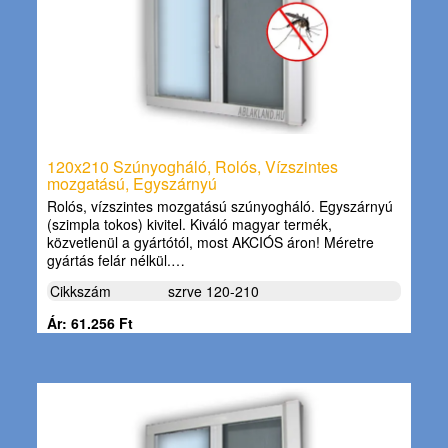
120x210 Szúnyogháló, Rolós, Vízszintes
mozgatású, Egyszárnyú
Rolós, vízszintes mozgatású szúnyogháló. Egyszárnyú
(szimpla tokos) kivitel. Kiváló magyar termék,
közvetlenül a gyártótól, most AKCIÓS áron! Méretre
gyártás felár nélkül.…
Cikkszám
szrve 120-210
Ár: 61.256 Ft