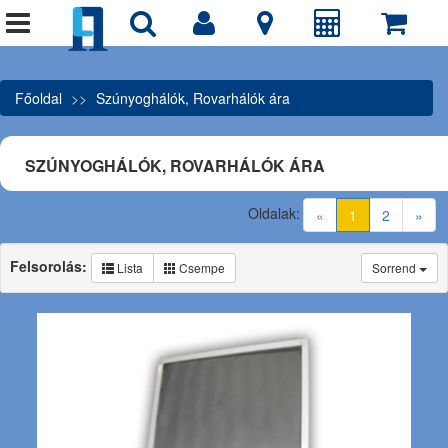
Főoldal
Szúnyoghálók, Rovarhálók ára
SZÚNYOGHÁLÓK, ROVARHÁLÓK ÁRA
Oldalak:
(current)
«
1
2
»
Felsorolás:
Lista
Csempe
Sorrend