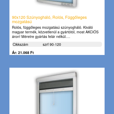
90x120 Szúnyogháló, Rolós, Függőleges
mozgatású
Rolós, függőleges mozgatású szúnyogháló. Kiváló
magyar termék, közvetlenül a gyártótól, most AKCIÓS
áron! Méretre gyártás felár nélkül.…
Cikkszám
szrf 90-120
Ár: 21.068 Ft