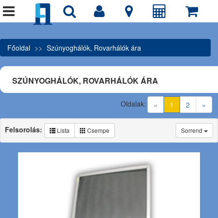
Főoldal
Szúnyoghálók, Rovarhálók ára
SZÚNYOGHÁLÓK, ROVARHÁLÓK ÁRA
Oldalak:
(current)
«
1
2
»
Felsorolás:
Lista
Csempe
Sorrend