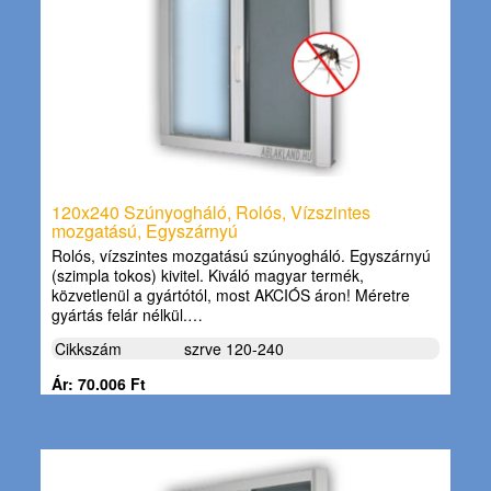
120x240 Szúnyogháló, Rolós, Vízszintes
mozgatású, Egyszárnyú
Rolós, vízszintes mozgatású szúnyogháló. Egyszárnyú
(szimpla tokos) kivitel. Kiváló magyar termék,
közvetlenül a gyártótól, most AKCIÓS áron! Méretre
gyártás felár nélkül.…
Cikkszám
szrve 120-240
Ár: 70.006 Ft