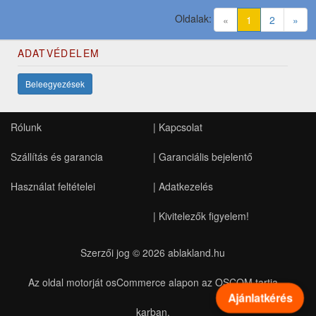
Oldalak:
(current)
«
1
2
»
ADATVÉDELEM
Beleegyezések
Rólunk
|
Kapcsolat
Szállítás és garancia
|
Garanciális bejelentő
Használat feltételei
|
Adatkezelés
|
Kivitelezők figyelem!
Szerzői jog © 2026
ablakland.hu
Az oldal motorját osCommerce alapon az OSCOM tartja
Ajánlatkérés
karban.