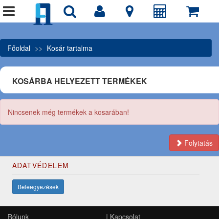
Főoldal
Kosár tartalma
KOSÁRBA HELYEZETT TERMÉKEK
Nincsenek még termékek a kosarában!
Folytatás
ADATVÉDELEM
Beleegyezések
Rólunk
|
Kapcsolat