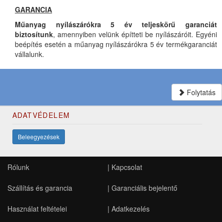
GARANCIA
Műanyag nyílászárókra 5 év teljeskörű garanciát
biztosítunk
, amennyiben velünk építteti be nyílászáróit. Egyéni
beépítés esetén a műanyag nyílászárókra 5 év termékgaranciát
vállalunk.
Folytatás
ADATVÉDELEM
Beleegyezések
Rólunk
|
Kapcsolat
Szállítás és garancia
|
Garanciális bejelentő
Használat feltételei
|
Adatkezelés