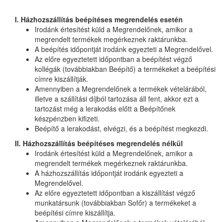
I. Házhozszállítás beépítéses megrendelés esetén
Irodánk értesítést küld a Megrendelőnek, amikor a
megrendelt termékek megérkeznek raktárunkba.
A beépítés időpontját irodánk egyezteti a Megrendelővel.
Az előre egyeztetett időpontban a beépítést végző
kollégák (továbbiakban Beépítő) a termékeket a beépítési
címre kiszállítják.
Amennyiben a Megrendelőnek a termékek vételárából,
illetve a szállítási díjból tartozása áll fent, akkor ezt a
tartozást még a lerakodás előtt a Beépítőnek
készpénzben kifizeti.
Beépítő a lerakodást, elvégzi, és a beépítést megkezdi.
II. Házhozszállítás beépítéses megrendelés nélkül
Irodánk értesítést küld a Megrendelőnek, amikor a
megrendelt termékek megérkeznek raktárunkba.
A házhozszállítás időpontját irodánk egyezteti a
Megrendelővel.
Az előre egyeztetett időpontban a kiszállítást végző
munkatársunk (továbbiakban Sofőr) a termékeket a
beépítési címre kiszállítja.