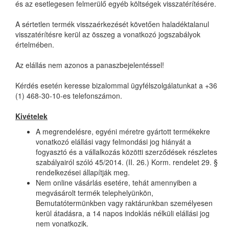
és az esetlegesen felmerülő egyéb költségek visszatérítésére.
A sértetlen termék visszaérkezését követően haladéktalanul
visszatérítésre kerül az összeg a vonatkozó jogszabályok
értelmében.
Az elállás nem azonos a panaszbejelentéssel!
Kérdés esetén keresse bizalommal ügyfélszolgálatunkat a +36
(1) 468-30-10-es telefonszámon.
Kivételek
A megrendelésre, egyéni méretre gyártott termékekre
vonatkozó elállási vagy felmondási jog hiányát a
fogyasztó és a vállalkozás közötti szerződések részletes
szabályairól szóló 45/2014. (II. 26.) Korm. rendelet 29. §
rendelkezései állapítják meg.
Nem online vásárlás esetére, tehát amennyiben a
megvásárolt termék telephelyünkön,
Bemutatótermünkben vagy raktárunkban személyesen
kerül átadásra, a 14 napos indoklás nélküli elállási jog
nem vonatkozik.