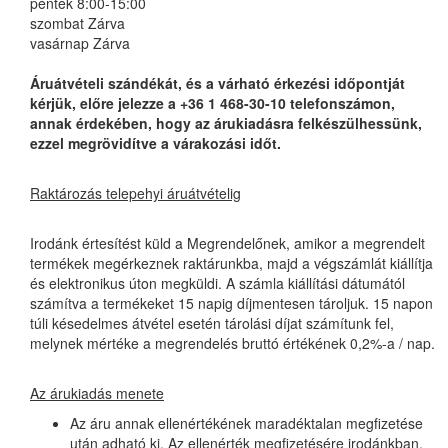
péntek 8:00-15:00
szombat Zárva
vasárnap Zárva
Áruátvételi szándékát, és a várható érkezési időpontját
kérjük, előre jelezze a +36 1 468-30-10 telefonszámon,
annak érdekében, hogy az árukiadásra felkészülhessünk,
ezzel megrövidítve a várakozási időt.
Raktározás telepehyi áruátvételig
Irodánk értesítést küld a Megrendelőnek, amikor a megrendelt
termékek megérkeznek raktárunkba, majd a végszámlát kiállítja
és elektronikus úton megküldi. A számla kiállítási dátumától
számítva a termékeket 15 napig díjmentesen tároljuk. 15 napon
túli késedelmes átvétel esetén tárolási díjat számítunk fel,
melynek mértéke a megrendelés bruttó értékének 0,2%-a / nap.
Az árukiadás menete
Az áru annak ellenértékének maradéktalan megfizetése
után adható ki. Az ellenérték megfizetésére irodánkban,