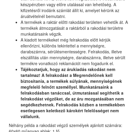
készpénzben vagy előre utalással van lehetőség. A
kifizetésről irodánk számlát állít ki, amelyet kérünk az
áruátvételnél bemutatni.
A termékek a raktár előtti rakodási területen vehetők át. A
termékek átmozgatását a raktárból a rakodási területre
munkatársaink végzik.
A kiadott termékeket még felrakodás előtt kérjük
ellenőrizni, különös tekintettel a mennyiségre,
darabszámra, sérülésmentességre. Felrakodás, illetve
elszállítás után mennyiségre, darabszámra, illetve sérült
termékre vonatkozó reklamációt nem fogadunk el.
Tájékoztatjuk, hogy az árukiadás rakodást nem
tartalmaz! A felrakodást a Megrendelőnek kell
biztosítania, a termékek súlyának, mennyiségének
megfelelő felnőtt személlyel. Munkatársaink a
felrakodásban tanáccsal, útmutatással segíthetik a
felrakodást végzőket, de az áru mozgatásában nem
segédkezhetnek. Felrakodás közben a termékekben
esetlegesen keletkező károkért felelősséget nem
vállalunk.
Néhány példa a rakodást végző személyek ajánlott számára:
60x60 műanyag ablak: 1 fő