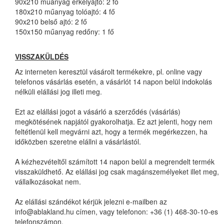
90x210 műanyag erkélyajtó: 2 fő
180x210 műanyag tolóajtó: 4 fő
90x210 belső ajtó: 2 fő
150x150 műanyag redőny: 1 fő
VISSZAKÜLDÉS
Az interneten keresztül vásárolt termékekre, pl. online vagy
telefonos vásárlás esetén, a vásárlót 14 napon belül indokolás
nélküli elállási jog illeti meg.
Ezt az elállási jogot a vásárló a szerződés (vásárlás)
megkötésének napjától gyakorolhatja. Ez azt jelenti, hogy nem
feltétlenül kell megvárni azt, hogy a termék megérkezzen, ha
időközben szeretne elállni a vásárlástól.
A kézhezvételtől számított 14 napon belül a megrendelt termék
visszaküldhető. Az elállási jog csak magánszemélyeket illet meg,
vállalkozásokat nem.
Az elállási szándékot kérjük jelezni e-mailben az
info@ablakland.hu címen, vagy telefonon: +36 (1) 468-30-10-es
telefonszámon.