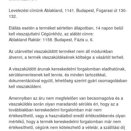
Levelezési címünk Ablakland, 1141. Budapest, Fogarasi út 130-
132.
Elállás esetén a terméket sértetlen állapotban, 14 napon belül
kell visszajuttatni Cégünkhöz, az alábbi címre:
Ablakland Raktár: 1158. Budapest, Fázis u. 6.
Az utánvéttel visszaküldött terméket nem áll módunkban
átvenni, a termék visszaküldésének költsége a vásárlót terheli.
A visszaküldött árunak kereskedelmi forgalomban eladhatónak,
sérülésmentesnek kell lennie, és minden tartozékkal,
dokumentációval együtt, lehetőség szerint gyári csomagolásban
kell visszaküldeni.
Amennyiben az áru nem megfelelően van becsomagolva és a
visszaküldés során olyan maradandó sérülés éri, hogy az a
továbbiakban kereskedelmi forgalomban már nem
értékesíthető, vagy a használatból eredő értékcsökkenés olyan
mértékű, hogy a termék kereskedelmi forgalomban már nem
értékesíthető, cégünk nem kötelezhető a vételár, a szállítási díj