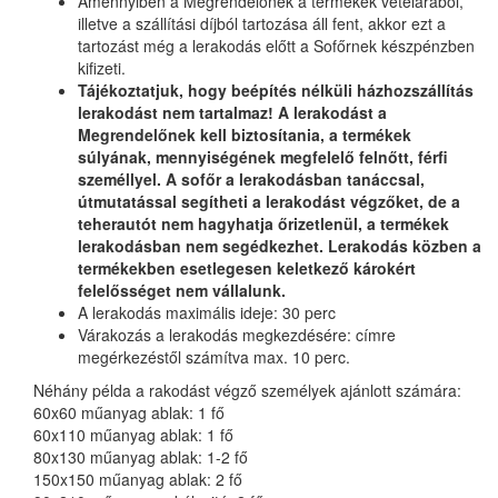
Amennyiben a Megrendelőnek a termékek vételárából,
illetve a szállítási díjból tartozása áll fent, akkor ezt a
tartozást még a lerakodás előtt a Sofőrnek készpénzben
kifizeti.
Tájékoztatjuk, hogy beépítés nélküli házhozszállítás
lerakodást nem tartalmaz! A lerakodást a
Megrendelőnek kell biztosítania, a termékek
súlyának, mennyiségének megfelelő felnőtt, férfi
személlyel. A sofőr a lerakodásban tanáccsal,
útmutatással segítheti a lerakodást végzőket, de a
teherautót nem hagyhatja őrizetlenül, a termékek
lerakodásban nem segédkezhet. Lerakodás közben a
termékekben esetlegesen keletkező károkért
felelősséget nem vállalunk.
A lerakodás maximális ideje: 30 perc
Várakozás a lerakodás megkezdésére: címre
megérkezéstől számítva max. 10 perc.
Néhány példa a rakodást végző személyek ajánlott számára:
60x60 műanyag ablak: 1 fő
60x110 műanyag ablak: 1 fő
80x130 műanyag ablak: 1-2 fő
150x150 műanyag ablak: 2 fő