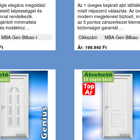
égis elegáns megoldás!
Az 1 üveges bejárati ajtó időtáll
getelő képességgel és
miatt népszerű választás. Az ü
nnal rendelkezik.
modern megjelenést biztosít, 
ajánlott minimalista
az 5 pontos zárszerkezet kiem
 és irodákhoz.…
biztonságot garantál.…
MBA-Gen-Bilbao-t
Cikkszám
MBA-Gen-Bilbao-
Ft
Ár: 199.940 Ft