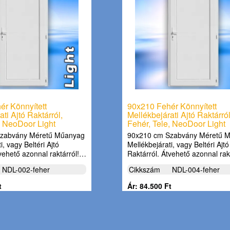
ér Könnyített
90x210 Fehér Könnyített
ti Ajtó Raktárról,
Mellékbejárati Ajtó Raktárról
, NeoDoor Light
Fehér, Tele, NeoDoor Light
zabvány Méretű Műanyag
90x210 cm Szabvány Méretű 
i, vagy Beltéri Ajtó
Mellékbejárati, vagy Beltéri Ajtó
tvehető azonnal raktárról!…
Raktárról. Átvehető azonnal rak
NDL-002-feher
Cikkszám
NDL-004-feher
t
Ár: 84.500 Ft