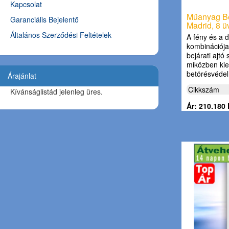
Kapcsolat
Műanyag Bej
Garanciális Bejelentő
Madrid, 8 
Általános Szerződési Feltételek
A fény és a d
kombinációj
bejárati ajtó
miközben kie
betörésvédel
Árajánlat
Cikkszám
Kívánságlistád jelenleg üres.
Ár: 210.180 