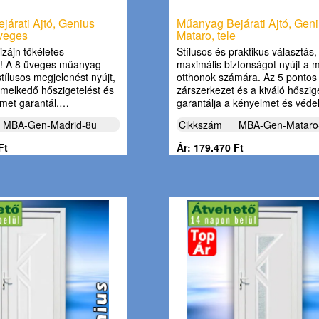
árati Ajtó, Genius
Műanyag Bejárati Ajtó, Gen
üveges
Mataro, tele
izájn tökéletes
Stílusos és praktikus választás
a! A 8 üveges műanyag
maximális biztonságot nyújt a 
 stílusos megjelenést nyújt,
otthonok számára. Az 5 pontos
melkedő hőszigetelést és
zárszerkezet és a kiváló hőszig
met garantál.…
garantálja a kényelmet és véd
MBA-Gen-Madrid-8u
Cikkszám
MBA-Gen-Mataro
Ft
Ár: 179.470 Ft