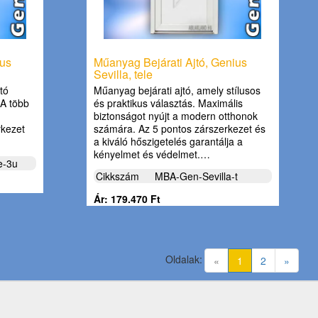
ius
Műanyag Bejárati Ajtó, Genius
Sevilla, tele
tó
Műanyag bejárati ajtó, amely stílusos
 A több
és praktikus választás. Maximális
biztonságot nyújt a modern otthonok
rkezet
számára. Az 5 pontos zárszerkezet és
a kiváló hőszigetelés garantálja a
kényelmet és védelmet.…
e-3u
Cikkszám
MBA-Gen-Sevilla-t
Ár: 179.470 Ft
Oldalak:
(current)
«
1
2
»