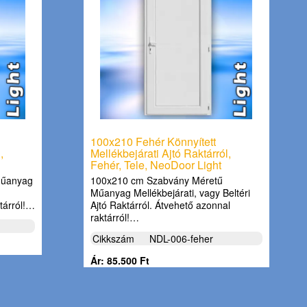
100x210 Fehér Könnyített
,
Mellékbejárati Ajtó Raktárról,
Fehér, Tele, NeoDoor Light
Műanyag
100x210 cm Szabvány Méretű
Műanyag Mellékbejárati, vagy Beltéri
tárról!…
Ajtó Raktárról. Átvehető azonnal
raktárról!…
Cikkszám
NDL-006-feher
Ár: 85.500 Ft