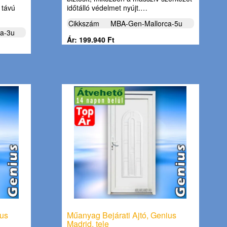
 távú
időtálló védelmet nyújt.…
Cikkszám
MBA-Gen-Mallorca-5u
a-3u
Ár: 199.940 Ft
ius
Műanyag Bejárati Ajtó, Genius
Madrid, tele