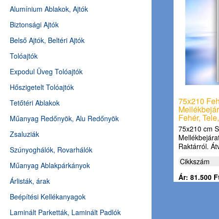
Alumínium Ablakok, Ajtók
Biztonsági Ajtók
Belső Ajtók, Beltéri Ajtók
Tolóajtók
Expodul Üveg Tolóajtók
Hőszigetelt Tolóajtók
75x210 Feh
Tetőtéri Ablakok
Mellékbejára
Fehér, Tele
Műanyag Redőnyök, Alu Redőnyök
75x210 cm S
Zsaluziák
Mellékbejárat
Raktárról. Á
Szúnyoghálók, Rovarhálók
Cikkszám
Műanyag Ablakpárkányok
Ár: 81.500 F
Árlisták, árak
Beépítési Kellékanyagok
Laminált Parketták, Laminált Padlók