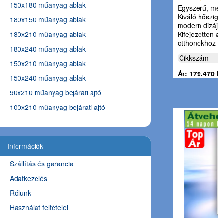
150x180 műanyag ablak
Egyszerű, m
Kiváló hőszi
180x150 műanyag ablak
modern dizáj
180x210 műanyag ablak
Kifejezetten 
otthonokhoz
180x240 műanyag ablak
Cikkszám
150x210 műanyag ablak
Ár: 179.470 
150x240 műanyag ablak
90x210 műanyag bejárati ajtó
100x210 műanyag bejárati ajtó
Információk
Szállítás és garancia
Adatkezelés
Rólunk
Használat feltételei