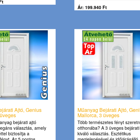
Ft
Ár: 199.940 Ft
árati Ajtó, Genius
Műanyag Bejárati Ajtó, Gen
 üveges
Mallorca, 3 üveges
nyag bejárati ajtó
Több természetes fényt szeret
egáns választás, amely
otthonába? A 3 üveges bejárati 
tel biztosítja a
kiváló választás. Esztétikus
fényt. Az 5 pontos
megjelenésével és időjárásálló