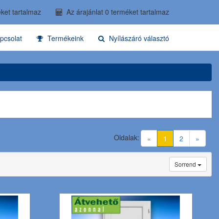
ket tartalmaz
Az árajánlat 0 terméket tartalmaz
pcsolat
Termékeink
Nyílászáró választó
Oldalak:
(current)
«
1
2
»
Sorrend