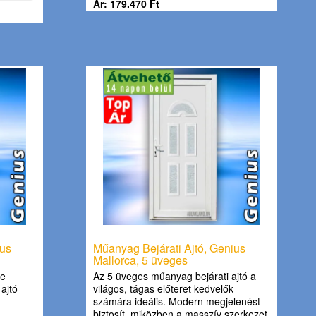
Ár: 179.470 Ft
ius
Műanyag Bejárati Ajtó, Genius
Mallorca, 5 üveges
ne
Az 5 üveges műanyag bejárati ajtó a
ajtó
világos, tágas előteret kedvelők
számára ideális. Modern megjelenést
biztosít, miközben a masszív szerkezet