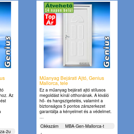
ius
Műanyag Bejárati Ajtó, Genius
Mallorca, tele
tó
Ez a műanyag bejárati ajtó stílusos
khoz. Az
megoldást kínál otthonának. A kiváló
nést
hő- és hangszigetelés, valamint a
biztonságos 5 pontos zárszerkezet
a
garantálja a kényelmet és a védelmet.
…
Cikkszám
MBA-Gen-Mallorca-t
za-2u