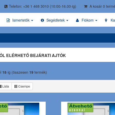
Telefon: +36 1 468 3010
(10:00-16.00-ig)
A kosár 0 termé
Ismertetők
Segédletek
Fiókom
Ka
L ELÉRHETŐ BEJÁRATI AJTÓK
ől
18
-ig (összesen
19
termék)
Lista
Csempe