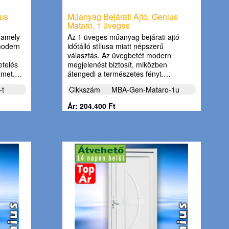
ius
Műanyag Bejárati Ajtó, Genius
Mataro, 1 üveges
, amely
Az 1 üveges műanyag bejárati ajtó
modern
időtálló stílusa miatt népszerű
választás. Az üvegbetét modern
etelés
megjelenést biztosít, miközben
elmet.…
átengedi a természetes fényt.…
-t
Cikkszám
MBA-Gen-Mataro-1u
Ár: 204.400 Ft