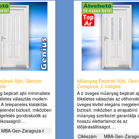
árati Ajtó, Genius
Műanyag Bejárati Ajtó, Gen
ele
Zaragoza, 2 üveges
 bejárati ajtó minimalista
A 2 üveges műanyag bejárati aj
kéletes választás modern
tökéletes választás az otthono
A telepaneles kialakítás
üveges kivitel elegáns megjele
elenést biztosít, miközben
biztosít, miközben a strapabíró
zigetelés gondoskodik az
műanyag szerkezet garantálja 
rékosságról.…
hosszú élettartamot és az
időjárásállóságot.…
MBA-Gen-Zaragoza-t
Cikkszám
MBA-Gen-Zarago