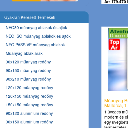
Ár: 179.470 
Gyakran Keresett Termékek
NEO80 műanyag ablakok és ajtók
NEO ISO műanyag ablakok és ajtók
NEO PASSIVE műanyag ablakok
Műanyag ablak árak
90x120 műanyag redőny
90x150 műanyag redőny
90x210 műanyag redőny
120x120 műanyag redőny
120x150 műanyag redőny
Műanyag Bej
150x150 műanyag redőny
Mallorca, 1
1 üveges műa
90x120 alumínium redőny
modern és el
90x150 alumínium redőny
egy üvegbetét
természetes 