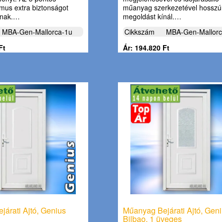
us extra biztonságot
műanyag szerkezetével hosszú
ának.…
megoldást kínál.…
MBA-Gen-Mallorca-1u
Cikkszám
MBA-Gen-Mallorc
Ft
Ár: 194.820 Ft
árati Ajtó, Genius
Műanyag Bejárati Ajtó, Gen
Bilbao, 1 üveges