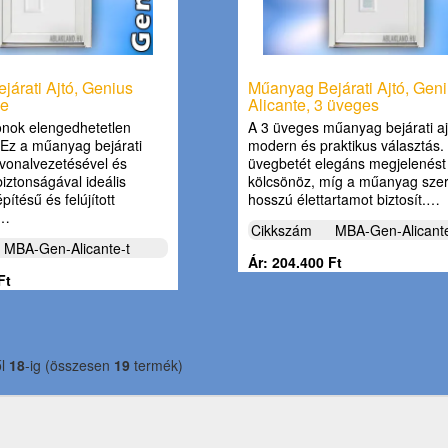
árati Ajtó, Genius
Műanyag Bejárati Ajtó, Gen
le
Alicante, 3 üveges
nok elengedhetetlen
A 3 üveges műanyag bejárati aj
! Ez a műanyag bejárati
modern és praktikus választás.
lt vonalvezetésével és
üvegbetét elegáns megjelenést
iztonságával ideális
kölcsönöz, míg a műanyag sze
pítésű és felújított
hosszú élettartamot biztosít.…
.…
Cikkszám
MBA-Gen-Alicant
MBA-Gen-Alicante-t
Ár: 204.400 Ft
Ft
ől
18
-ig (összesen
19
termék)