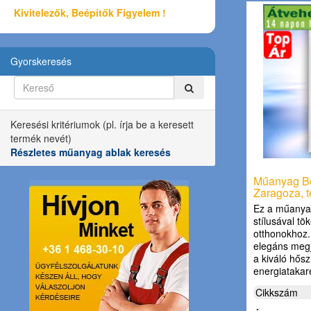
Kivitelezők, Beépítők Figyelem !
Gyorskeresés
Keresési kritériumok (pl. írja be a keresett
termék nevét)
Részletes műanyag ablak keresés
Műanyag Bej
Zaragoza, t
Ez a műanyag
stílusával tö
otthonokhoz. 
elegáns megj
a kiváló hős
energiataka
Cikkszám