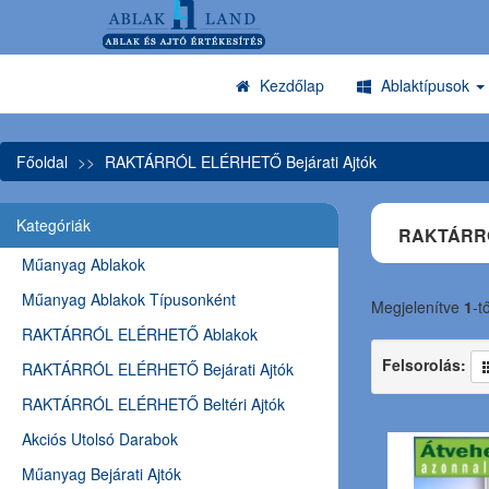
Kezdőlap
Ablaktípusok
Főoldal
RAKTÁRRÓL ELÉRHETŐ Bejárati Ajtók
Kategóriák
RAKTÁRRÓ
Műanyag Ablakok
Műanyag Ablakok Típusonként
Megjelenítve
1
-t
RAKTÁRRÓL ELÉRHETŐ Ablakok
Felsorolás:
RAKTÁRRÓL ELÉRHETŐ Bejárati Ajtók
RAKTÁRRÓL ELÉRHETŐ Beltéri Ajtók
Akciós Utolsó Darabok
Műanyag Bejárati Ajtók