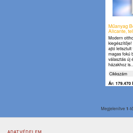
Műanyag Bej
Alicante, te
Modern ottho
kiegészítője
ajtó letisztu
magas fokú b
választás új é
házakhoz is
Cikkszám
Ár: 179.470 
Megjelenítve
1
-t
ADATVÉDELEM