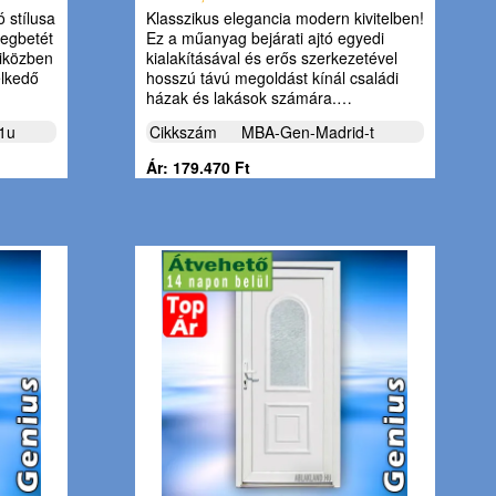
ó stílusa
Klasszikus elegancia modern kivitelben!
vegbetét
Ez a műanyag bejárati ajtó egyedi
miközben
kialakításával és erős szerkezetével
elkedő
hosszú távú megoldást kínál családi
házak és lakások számára.…
1u
Cikkszám
MBA-Gen-Madrid-t
Ár: 179.470 Ft