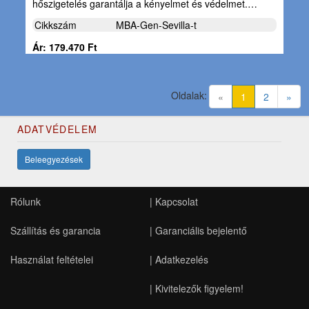
hőszigetelés garantálja a kényelmet és védelmet.…
Cikkszám
MBA-Gen-Sevilla-t
Ár: 179.470 Ft
Oldalak:
(current)
«
1
2
»
ADATVÉDELEM
Beleegyezések
Rólunk
|
Kapcsolat
Szállítás és garancia
|
Garanciális bejelentő
Használat feltételei
|
Adatkezelés
|
Kivitelezők figyelem!