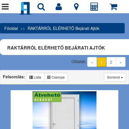
Főoldal
RAKTÁRRÓL ELÉRHETŐ Bejárati Ajtók
RAKTÁRRÓL ELÉRHETŐ BEJÁRATI AJTÓK
Oldalak:
(current)
«
1
2
»
Felsorolás:
Lista
Csempe
Sorrend