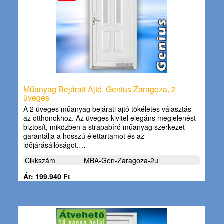
Műanyag Bejárati Ajtó, Genius Zaragoza, 2
üveges
A 2 üveges műanyag bejárati ajtó tökéletes választás
az otthonokhoz. Az üveges kivitel elegáns megjelenést
biztosít, miközben a strapabíró műanyag szerkezet
garantálja a hosszú élettartamot és az
időjárásállóságot.…
Cikkszám
MBA-Gen-Zaragoza-2u
Ár: 199.940 Ft